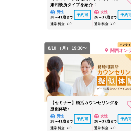
婚相談所タイプを紹介！
男性
女性
予約可
予約
28～41歳
26～37歳
まで
まで
通常料金 ￥0
通常料金 ￥0
オンライ
8/10 （月） 19:30〜
関西オン
【セミナー】婚活カウンセリングを
擬似体験♪
男性
女性
予約可
予約
28～41歳
26～37歳
まで
まで
通常料金 ￥0
通常料金 ￥0