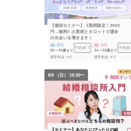
【個別セミナー】《期間限定！3000
円→無料》占星術とタロットで運命
の出会いを導きます！
男性
女性
予約終了
予約終
26～40歳
24～38歳
まで
まで
通常料金 ￥0
通常料金 ￥0
オンライ
8/9 （日） 19:30〜
関西オン
【セミナー】あなたにぴったりの結