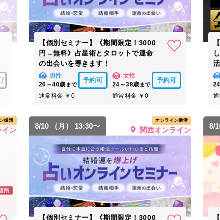
【個別セミナー】《期間限定！3000
円→無料》占星術とタロットで運命
の出会いを導きます！
男性
女性
了
予約可
予約可
26～40歳
24～38歳
2
まで
まで
通常料金 ￥0
通常料金 ￥0
通
ン婚活
オンライン婚活
8/10 （月） 13:30〜
8/
ライン
関西オンライン
【個別セミナー】《期間限定！3000