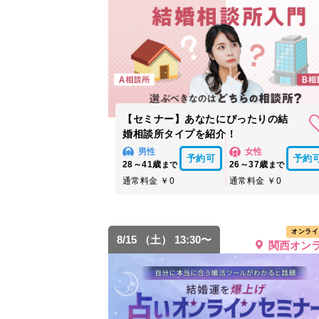
【セミナー】あなたにぴったりの結
婚相談所タイプを紹介！
男性
女性
予約可
予約
28～41歳
26～37歳
まで
まで
通常料金 ￥0
通常料金 ￥0
オンライ
8/15 （土） 13:30〜
関西オン