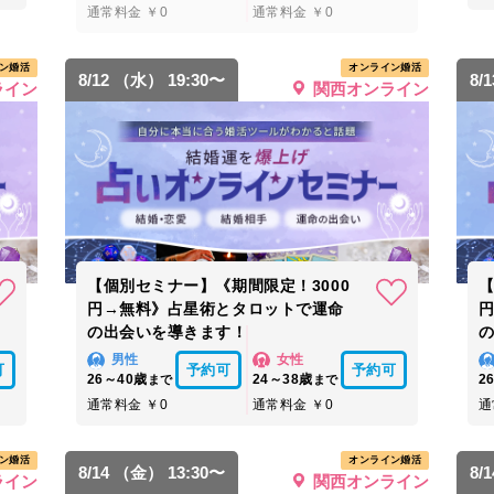
通常料金 ￥0
通常料金 ￥0
ン婚活
オンライン婚活
8/12 （水） 19:30〜
8/
ライン
関西オンライン
【個別セミナー】《期間限定！3000
【
円→無料》占星術とタロットで運命
の出会いを導きます！
男性
女性
可
予約可
予約可
26～40歳
24～38歳
2
まで
まで
通常料金 ￥0
通常料金 ￥0
通
ン婚活
オンライン婚活
8/14 （金） 13:30〜
8/
ライン
関西オンライン