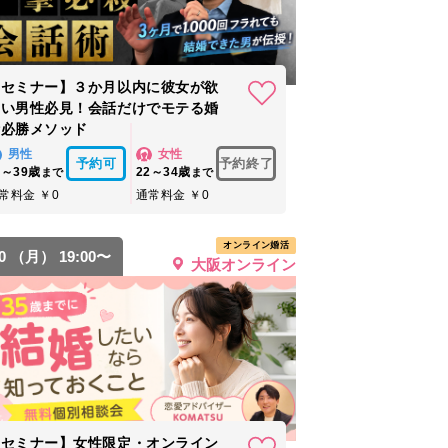
【セミナー】３か月以内に彼女が欲
しい男性必見！会話だけでモテる婚
活必勝メソッド
男性
女性
予約可
予約終了
4～39歳
22～34歳
まで
まで
常料金 ￥0
通常料金 ￥0
オンライン婚活
10 （月） 19:00〜
大阪オンライン
【セミナー】女性限定・オンライン