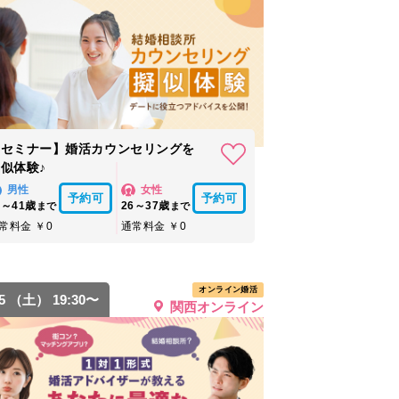
【セミナー】婚活カウンセリングを
似体験♪
男性
女性
予約可
予約可
8～41歳
26～37歳
まで
まで
常料金 ￥0
通常料金 ￥0
オンライン婚活
15 （土） 19:30〜
関西オンライン