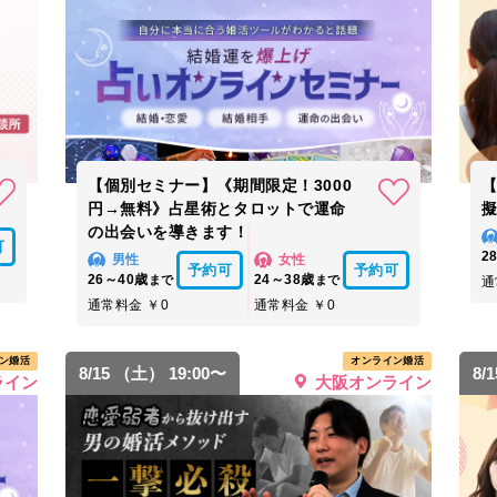
【個別セミナー】《期間限定！3000
円→無料》占星術とタロットで運命
擬
の出会いを導きます！
可
2
男性
女性
予約可
予約可
26～40歳
24～38歳
まで
まで
通
通常料金 ￥0
通常料金 ￥0
ン婚活
オンライン婚活
8/15 （土） 19:00〜
8/
ライン
大阪オンライン