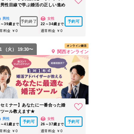
｜男性目線で学ぶ婚活の正しい進め
方
男性
女性
予約終了
予約可
4～39歳
22～34歳
まで
まで
常料金 ￥0
通常料金 ￥0
オンライン婚活
11 （火） 19:30〜
関西オンライン
【セミナー】あなたに一番合った婚
活ツール教えます★
男性
女性
予約可
予約可
8～41歳
26～37歳
まで
まで
常料金 ￥0
通常料金 ￥0