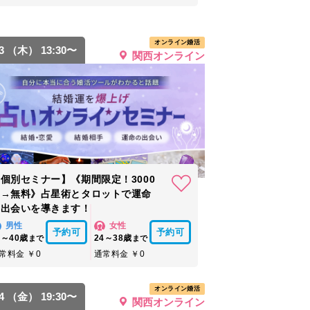
オンライン婚活
13 （木） 13:30〜
関西オンライン
個別セミナー】《期間限定！3000
円→無料》占星術とタロットで運命
の出会いを導きます！
男性
女性
予約可
予約可
6～40歳
24～38歳
まで
まで
常料金 ￥0
通常料金 ￥0
オンライン婚活
14 （金） 19:30〜
関西オンライン