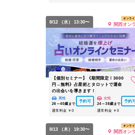
オンライ
8/12 （水） 13:30〜
関西オン
【個別セミナー】《期間限定！3000
円→無料》占星術とタロットで運命
の出会いを導きます！
男性
女性
予約可
予約
26～40歳
24～38歳
まで
まで
通常料金 ￥0
通常料金 ￥0
オンライ
8/13 （木） 19:30〜
関西オン