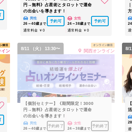
円→無料》占星術とタロットで運命
の出会いを導きます！
可
男性
女性
予約可
予約可
26～40歳
24～38歳
2
まで
まで
通常料金 ￥0
通常料金 ￥0
通
ン婚活
オンライン婚活
8/11 （火） 13:30〜
8/
ライン
関西オンライン
【個別セミナー】《期間限定！3000
円→無料》占星術とタロットで運命
の出会いを導きます！
可
2
男性
女性
予約終了
予約終了
26～40歳
24～38歳
まで
まで
通