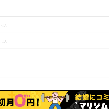
ません
ません