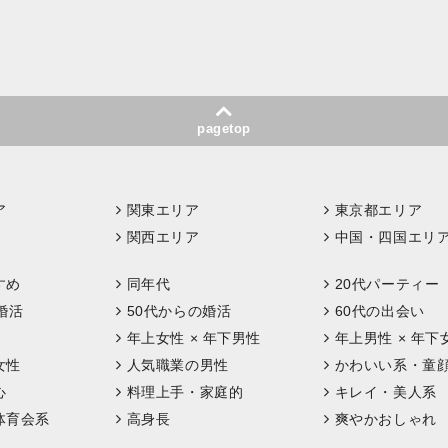
pagetop
ア
関東エリア
東京都エリア
関西エリア
中国・四国エリ
すめ
同年代
20代パーティー
婚活
50代からの婚活
60代の出会い
年上女性 × 年下男性
年上男性 × 年下
女性
人気職業の男性
かわいい系・童
心
料理上手・家庭的
キレイ・美人系
体育会系
高身長
爽やかおしゃれ