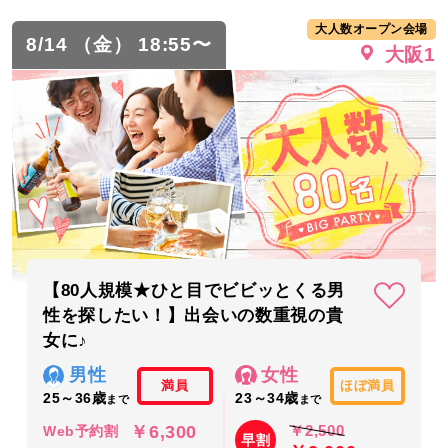
大人数オープン会場
8/14 （金） 18:55〜
大阪1
【80人規模★ひと目でビビッとくる男
性を探したい！】出会いの数重視の貴
女に♪
男性
女性
満員
ほぼ満員
25～36歳
23～34歳
まで
まで
￥6,300
￥2,500
Web予約割
早割