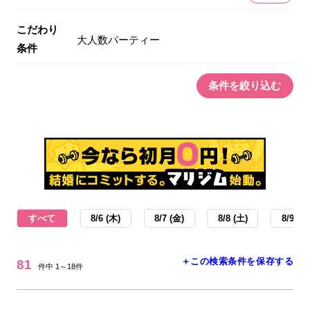
こだわり
大人数パーティー
条件
条件を絞り込む
すべて
8/6 (木)
8/7 (金)
8/8 (土)
8/9 (日
＋この検索条件を保存する
81
件中 1～18件