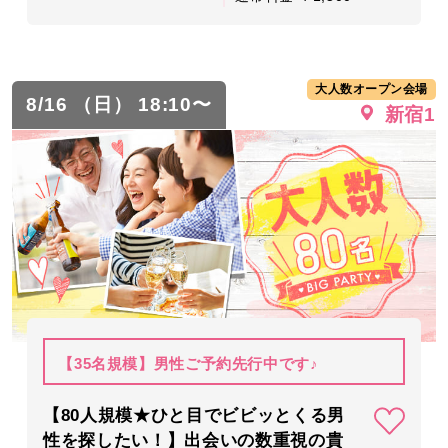
大人数オープン会場
8/16 （日） 18:10〜
新宿1
【35名規模】男性ご予約先行中です♪
【80人規模★ひと目でビビッとくる男
性を探したい！】出会いの数重視の貴