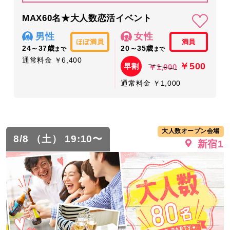
MAX60名★大人数恋活イベント
男性
女性
ほぼ満員
満員
24～37歳
20～35歳
まで
まで
通常料金 ￥6,400
￥500
早割
￥1,000
通常料金 ￥1,000
大人数オープン会場
8/8 （土） 19:10〜
新宿1