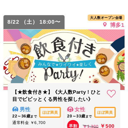
大人数オープン会場
8/22 （土） 18:00〜
博多1
【★飲食付き★】《大人数Party！ひと
目でビビッとくる男性を探したい》
男性
女性
ほぼ満員
ほぼ満員
22～36歳
20～33歳
まで
まで
通常料金 ￥6,700
￥500
早割
￥1,300