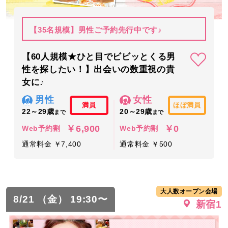
【35名規模】男性ご予約先行中です♪
【60人規模★ひと目でビビッとくる男
性を探したい！】出会いの数重視の貴
女に♪
男性
女性
満員
ほぼ満員
22～29歳
20～29歳
まで
まで
￥6,900
￥0
Web予約割
Web予約割
通常料金 ￥7,400
通常料金 ￥500
大人数オープン会場
8/21 （金） 19:30〜
新宿1