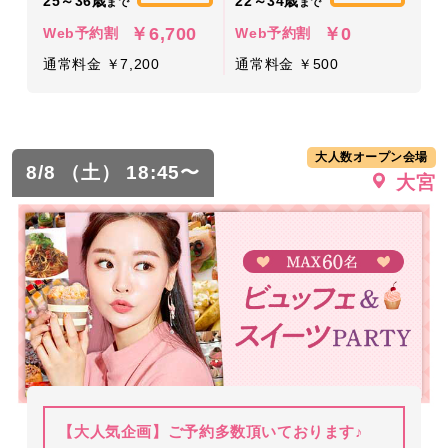
25～36歳
22～34歳
まで
まで
￥6,700
￥0
Web予約割
Web予約割
通常料金 ￥7,200
通常料金 ￥500
大人数オープン会場
8/8 （土） 18:45〜
大宮
【大人気企画】ご予約多数頂いております♪