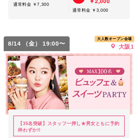
￥2,000
通常料金 ￥7,300
通常料金 ￥3,000
大人数オープン会場
8/14 （金） 19:00〜
大阪1
【35名突破】スタッフ一押し★男女ともに予約
枠わずか!!