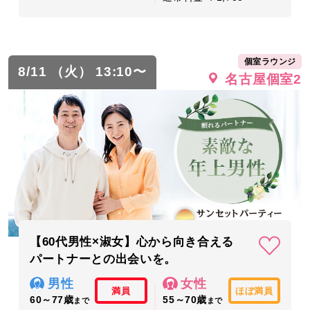
個室ラウンジ
8/11 （火） 13:10〜
名古屋個室2
【60代男性×淑女】心から向き合える
パートナーとの出会いを。
男性
女性
満員
ほぼ満員
60～77歳
55～70歳
まで
まで