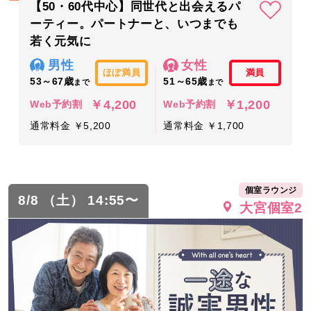
【50・60代中心】同世代と出会えるパ
ーティー。パートナーと、いつまでも
若く元気に
男性
女性
ほぼ満員
満員
53～67歳
51～65歳
まで
まで
￥4,200
￥1,200
Web予約割
Web予約割
通常料金 ￥5,200
通常料金 ￥1,700
個室ラウンジ
8/8 （土） 14:55〜
大宮個室2