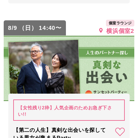
個室ラウンジ
8/9 （日） 14:40〜
横浜個室2
【女性残り2枠】人気企画のためお急ぎ下さ
い!!
【第二の人生】真剣な出会いを探して
いる男女が集まるParty