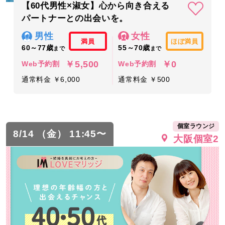
【60代男性×淑女】心から向き合える
パートナーとの出会いを。
男性
女性
満員
ほぼ満員
60～77歳
55～70歳
まで
まで
￥5,500
￥0
Web予約割
Web予約割
通常料金 ￥6,000
通常料金 ￥500
個室ラウンジ
8/14 （金） 11:45〜
大阪個室2