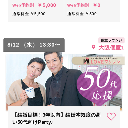
￥5,000
￥0
Web予約割
Web予約割
通常料金 ￥5,500
通常料金 ￥500
個室ラウンジ
8/12 （水） 13:30〜
大阪個室1
【結婚目標！3年以内】結婚本気度の高
い50代向けParty♪