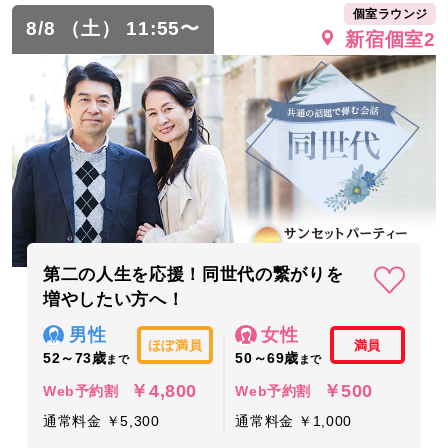
個室ラウンジ
8/8 （土） 11:55〜
新宿個室2
第二の人生を応援！同世代の繋がりを
増やしたい方へ！
男性
女性
ほぼ満員
満員
52～73歳
50～69歳
まで
まで
￥4,800
￥500
Web予約割
Web予約割
通常料金 ￥5,300
通常料金 ￥1,000