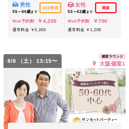
男性
女性
ほぼ満員
満員
55～64歳
53～62歳
まで
まで
￥4,200
￥700
Web予約割
Web予約割
通常料金 ￥5,200
通常料金 ￥1,200
個室ラウンジ
8/8 （土） 13:15〜
大阪個室1