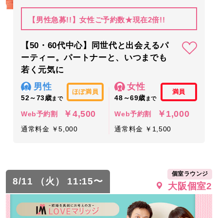
【男性急募!!】女性ご予約数★現在2倍!!
【50・60代中心】同世代と出会えるパ
ーティー。パートナーと、いつまでも
若く元気に
男性
女性
ほぼ満員
満員
52～73歳
48～69歳
まで
まで
￥4,500
￥1,000
Web予約割
Web予約割
通常料金 ￥5,000
通常料金 ￥1,500
個室ラウンジ
8/11 （火） 11:15〜
大阪個室2