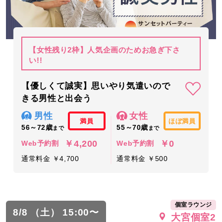
【女性残り2枠】人気企画のためお急ぎ下さ
い!!
【優しくて誠実】思いやり気遣いので
きる男性と出会う
男性
女性
満員
ほぼ満員
56～72歳
55～70歳
まで
まで
￥4,200
￥0
Web予約割
Web予約割
通常料金 ￥4,700
通常料金 ￥500
個室ラウンジ
8/8 （土） 15:00〜
大宮個室2