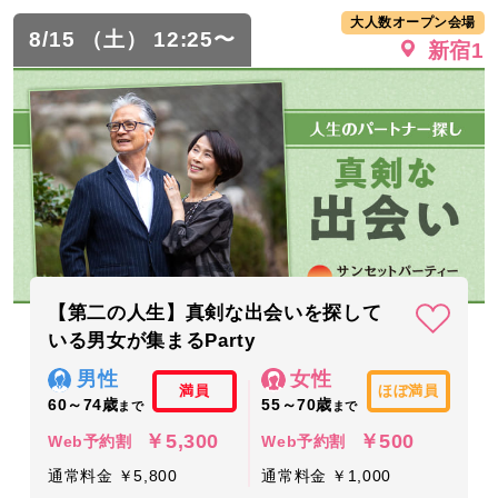
大人数オープン会場
8/15 （土） 12:25〜
新宿1
【第二の人生】真剣な出会いを探して
いる男女が集まるParty
男性
女性
満員
ほぼ満員
60～74歳
55～70歳
まで
まで
￥5,300
￥500
Web予約割
Web予約割
通常料金 ￥5,800
通常料金 ￥1,000