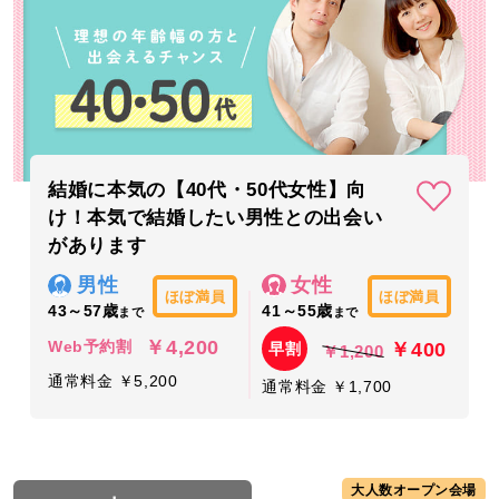
結婚に本気の【40代・50代女性】向
け！本気で結婚したい男性との出会い
があります
男性
女性
ほぼ満員
ほぼ満員
43～57歳
41～55歳
まで
まで
￥4,200
￥400
Web予約割
早割
￥1,200
通常料金 ￥5,200
通常料金 ￥1,700
大人数オープン会場