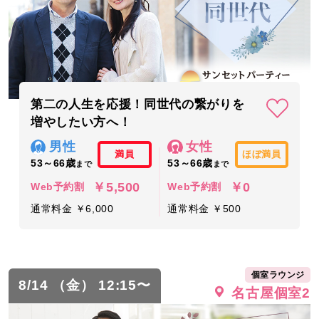
第二の人生を応援！同世代の繋がりを
増やしたい方へ！
男性
女性
満員
ほぼ満員
53～66歳
53～66歳
まで
まで
￥5,500
￥0
Web予約割
Web予約割
通常料金 ￥6,000
通常料金 ￥500
個室ラウンジ
8/14 （金） 12:15〜
名古屋個室2