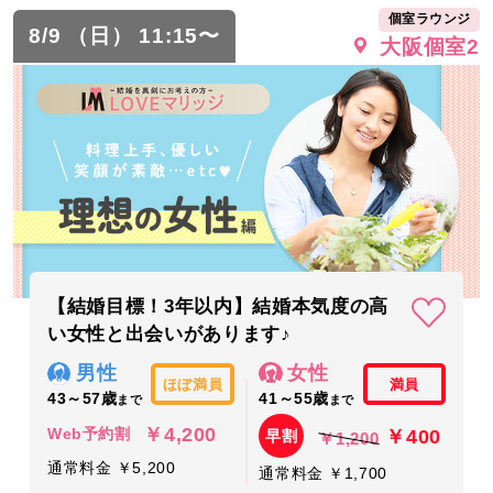
個室ラウンジ
8/9 （日） 11:15〜
大阪個室2
【結婚目標！3年以内】結婚本気度の高
い女性と出会いがあります♪
男性
女性
ほぼ満員
満員
43～57歳
41～55歳
まで
まで
￥4,200
￥400
Web予約割
早割
￥1,200
通常料金 ￥5,200
通常料金 ￥1,700