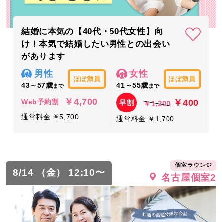
結婚に本気の【40代・50代女性】向
け！本気で結婚したい男性との出会い
があります
男性
女性
ほぼ満員
ほぼ満員
43～57歳
41～55歳
まで
まで
￥4,700
￥400
Web予約割
早割
￥1,200
通常料金 ￥5,700
通常料金 ￥1,700
個室ラウンジ
8/14 （金） 12:10〜
名古屋個室2