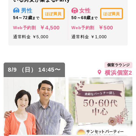
男性
女性
ほぼ満員
ほぼ満員
54～72歳
50～68歳
まで
まで
￥4,500
￥500
Web予約割
Web予約割
通常料金 ￥5,000
通常料金 ￥1,000
個室ラウンジ
8/9 （日） 14:45〜
横浜個室2