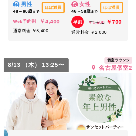
男性
女性
ほぼ満員
ほぼ満員
48～60歳
46～58歳
まで
まで
￥4,400
￥700
Web予約割
早割
￥1,500
通常料金 ￥5,400
通常料金 ￥2,000
個室ラウンジ
8/13 （木） 13:25〜
名古屋個室2