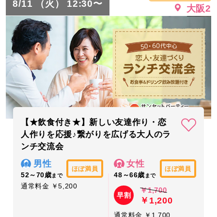
8/11 （火） 12:30〜
大阪2
【★飲食付き★】新しい友達作り・恋
人作りを応援♪繋がりを広げる大人のラ
ンチ交流会
男性
女性
ほぼ満員
ほぼ満員
52～70歳
48～66歳
まで
まで
通常料金 ￥5,200
￥1,700
早割
￥1,200
通常料金 ￥1,700