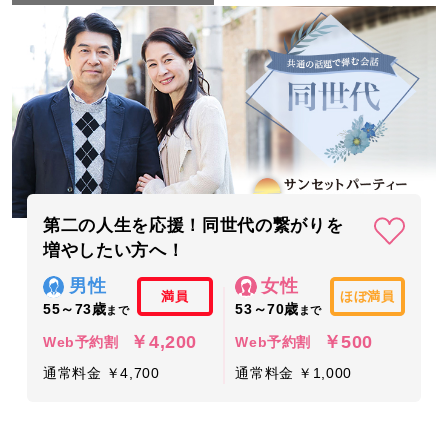
第二の人生を応援！同世代の繋がりを
増やしたい方へ！
男性
女性
満員
ほぼ満員
55～73歳
53～70歳
まで
まで
￥4,200
￥500
Web予約割
Web予約割
通常料金 ￥4,700
通常料金 ￥1,000