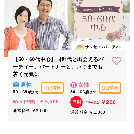
【50・60代中心】同世代と出会えるパ
ーティー。パートナーと、いつまでも
若く元気に
男性
女性
ほぼ満員
ほぼ満員
50～68歳
50～66歳
まで
まで
￥5,500
￥200
Web予約割
早割
￥500
通常料金 ￥6,000
通常料金 ￥1,000