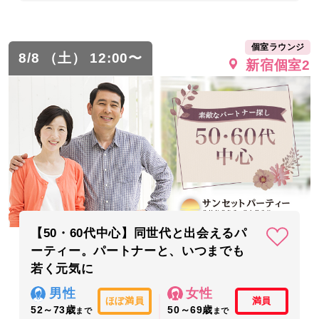
個室ラウンジ
8/8 （土） 12:00〜
新宿個室2
【50・60代中心】同世代と出会えるパ
ーティー。パートナーと、いつまでも
若く元気に
男性
女性
ほぼ満員
満員
52～73歳
50～69歳
まで
まで