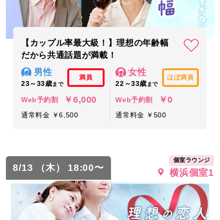
【カップル率最大級！】理想の年齢幅
だから共通話題が満載！
男性
女性
満員
ほぼ満員
23～33歳
22～33歳
まで
まで
￥6,000
￥0
Web予約割
Web予約割
通常料金 ￥6,500
通常料金 ￥500
個室ラウンジ
8/13 （木） 18:00〜
横浜個室1