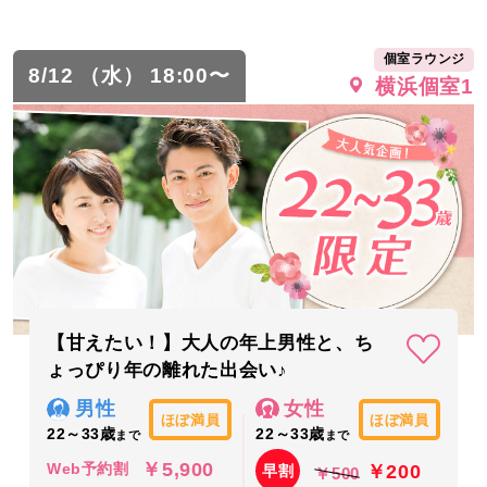
個室ラウンジ
8/12 （水） 18:00〜
横浜個室1
【甘えたい！】大人の年上男性と、ち
ょっぴり年の離れた出会い♪
男性
女性
ほぼ満員
ほぼ満員
22～33歳
22～33歳
まで
まで
￥5,900
￥200
Web予約割
早割
￥500