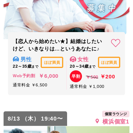
【恋人から始めたい★】結婚はしたい
けど、いきなりは…というあなたに♪
男性
女性
ほぼ満員
ほぼ満員
22～35歳
20～34歳
まで
まで
￥6,000
￥200
Web予約割
早割
￥500
通常料金 ￥6,500
通常料金 ￥1,000
個室ラウンジ
8/13 （木） 19:40〜
横浜個室1