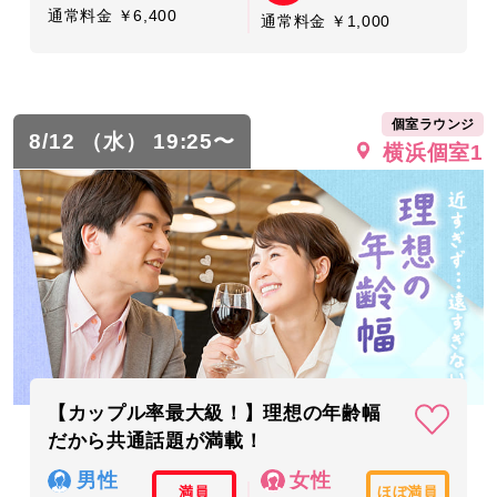
通常料金 ￥6,400
通常料金 ￥1,000
個室ラウンジ
8/12 （水） 19:25〜
横浜個室1
【カップル率最大級！】理想の年齢幅
だから共通話題が満載！
男性
女性
満員
ほぼ満員