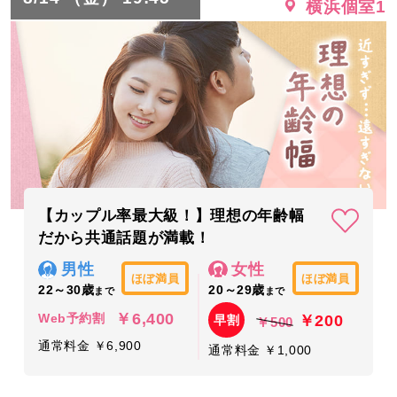
横浜個室1
【カップル率最大級！】理想の年齢幅
だから共通話題が満載！
男性
女性
ほぼ満員
ほぼ満員
22～30歳
20～29歳
まで
まで
￥6,400
￥200
Web予約割
早割
￥500
通常料金 ￥6,900
通常料金 ￥1,000