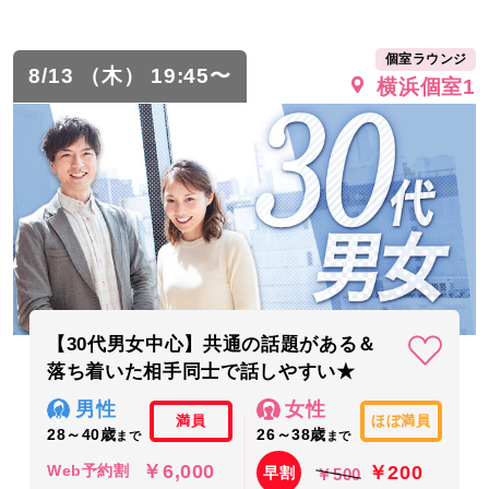
個室ラウンジ
8/13 （木） 19:45〜
横浜個室1
【30代男女中心】共通の話題がある＆
落ち着いた相手同士で話しやすい★
男性
女性
満員
ほぼ満員
28～40歳
26～38歳
まで
まで
￥6,000
￥200
Web予約割
早割
￥500