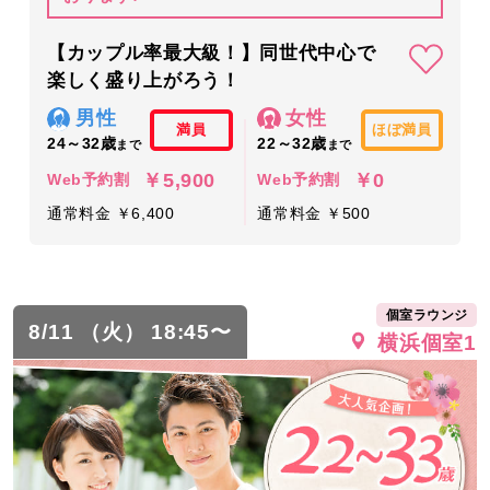
【カップル率最大級！】同世代中心で
楽しく盛り上がろう！
男性
女性
満員
ほぼ満員
24～32歳
22～32歳
まで
まで
￥5,900
￥0
Web予約割
Web予約割
通常料金 ￥6,400
通常料金 ￥500
個室ラウンジ
8/11 （火） 18:45〜
横浜個室1