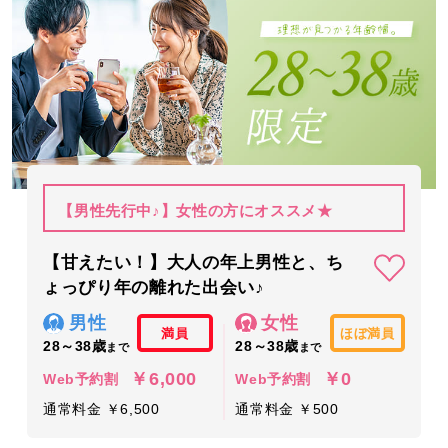
【男性先行中♪】女性の方にオススメ★
【甘えたい！】大人の年上男性と、ち
ょっぴり年の離れた出会い♪
男性
女性
満員
ほぼ満員
28～38歳
28～38歳
まで
まで
￥6,000
￥0
Web予約割
Web予約割
通常料金 ￥6,500
通常料金 ￥500