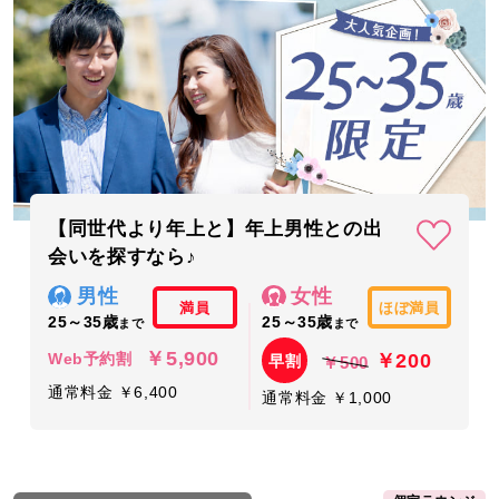
【同世代より年上と】年上男性との出
会いを探すなら♪
男性
女性
満員
ほぼ満員
25～35歳
25～35歳
まで
まで
￥5,900
￥200
Web予約割
早割
￥500
通常料金 ￥6,400
通常料金 ￥1,000