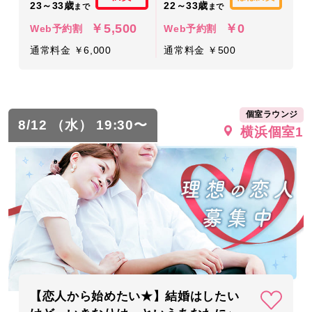
23～33歳
22～33歳
まで
まで
￥5,500
￥0
Web予約割
Web予約割
通常料金 ￥6,000
通常料金 ￥500
個室ラウンジ
8/12 （水） 19:30〜
横浜個室1
【恋人から始めたい★】結婚はしたい