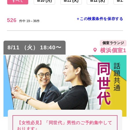
すべて
8/10 (月)
8/11 (火)
8/12 (水)
8/13 (木
＋この検索条件を保存する
526
件中 19～36件
個室ラウンジ
8/11 （火） 18:40〜
横浜個室1
【女性必見】「同世代」男性のご予約集中して
おります♪