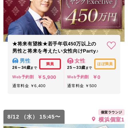
★将来有望株★若手年収450万以上の
男性と将来を考えたい女性向けParty♪
男性
女性
満員
ほぼ満員
26～34歳
25～33歳
まで
まで
￥5,900
￥0
Web予約割
Web予約割
通常料金 ￥6,400
通常料金 ￥500
個室ラウンジ
8/12 （水） 15:45〜
横浜個室1