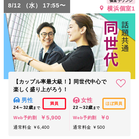
個室ラウンジ
8/12 （水） 17:55〜
横浜個室1
【カップル率最大級！】同世代中心で
楽しく盛り上がろう！
男性
女性
満員
ほぼ満員
24～32歳
22～32歳
まで
まで
￥5,900
￥0
Web予約割
Web予約割
通常料金 ￥6,400
通常料金 ￥500