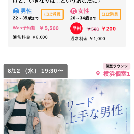
けど、いきなりは…というあなたに♪
男性
女性
ほぼ満員
ほぼ満員
22～35歳
20～34歳
まで
まで
￥5,500
￥200
Web予約割
早割
￥500
通常料金 ￥6,000
通常料金 ￥1,000
個室ラウンジ
8/12 （水） 19:30〜
横浜個室1