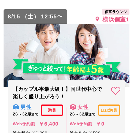
個室ラウンジ
8/15 （土） 12:55〜
横浜個室1
【カップル率最大級！】同世代中心で
楽しく盛り上がろう！
男性
女性
満員
ほぼ満員
26～32歳
26～32歳
まで
まで
￥6,400
￥0
Web予約割
Web予約割
通常料金 ￥6,900
通常料金 ￥500