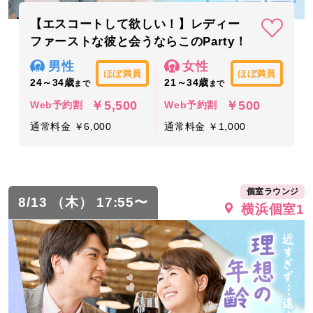
【エスコートして欲しい！】レディー
ファーストな彼と会うならこのParty！
男性
女性
ほぼ満員
ほぼ満員
24～34歳
21～34歳
まで
まで
￥5,500
￥500
Web予約割
Web予約割
通常料金 ￥6,000
通常料金 ￥1,000
個室ラウンジ
8/13 （木） 17:55〜
横浜個室1