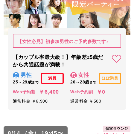
【女性必見】初参加男性のご予約多数です♪
【カップル率最大級！】年齢差±5歳だ
から共通話題が満載！
男性
女性
満員
ほぼ満員
25～29歳
20～28歳
まで
まで
￥6,400
￥0
Web予約割
Web予約割
通常料金 ￥6,900
通常料金 ￥500
個室ラウンジ
8/14 （金） 19:45〜