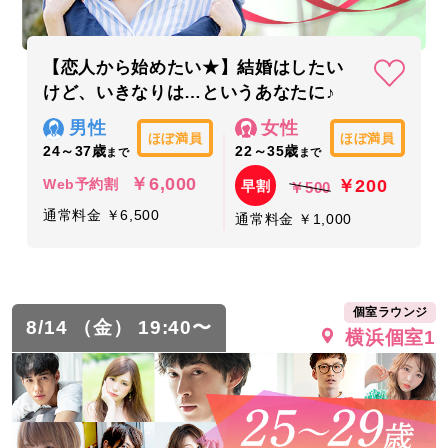
【恋人から始めたい★】結婚はしたい
けど、いきなりは…というあなたに♪
男性
女性
ほぼ満員
ほぼ満員
24～37歳
22～35歳
まで
まで
￥6,000
￥200
Web予約割
早割
￥500
通常料金 ￥6,500
通常料金 ￥1,000
個室ラウンジ
8/14 （金） 19:40〜
横浜個室1