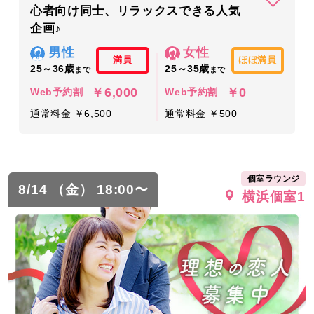
心者向け同士、リラックスできる人気
企画♪
男性
女性
満員
ほぼ満員
25～36歳
25～35歳
まで
まで
￥6,000
￥0
Web予約割
Web予約割
通常料金 ￥6,500
通常料金 ￥500
個室ラウンジ
8/14 （金） 18:00〜
横浜個室1