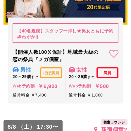
【40名規模】スタッフ一押し★男女ともに予約
枠わずか!!
【開催人数100％保証】地域最大級の
恋の祭典『メガ個室』
男性
女性
ほぼ満員
満員
20～29歳
20～29歳
まで
まで
￥6,900
￥500
Web予約割
Web予約割
通常料金 ￥7,400
通常料金 ￥1,000
個室ラウンジ
8/8 （土） 17:30〜
新宿個室2