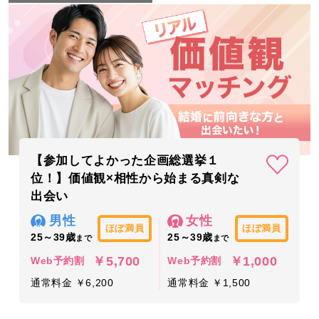
【参加してよかった企画総選挙１
位！】価値観×相性から始まる真剣な
出会い
男性
女性
ほぼ満員
ほぼ満員
25～39歳
25～39歳
まで
まで
￥5,700
￥1,000
Web予約割
Web予約割
通常料金 ￥6,200
通常料金 ￥1,500