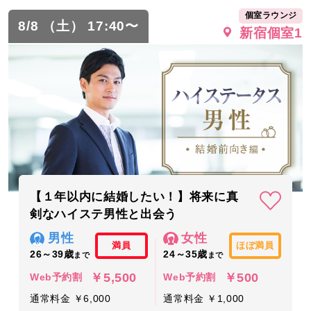
個室ラウンジ
8/8 （土） 17:40〜
新宿個室1
【１年以内に結婚したい！】将来に真
剣なハイステ男性と出会う
男性
女性
満員
ほぼ満員
26～39歳
24～35歳
まで
まで
￥5,500
￥500
Web予約割
Web予約割
通常料金 ￥6,000
通常料金 ￥1,000