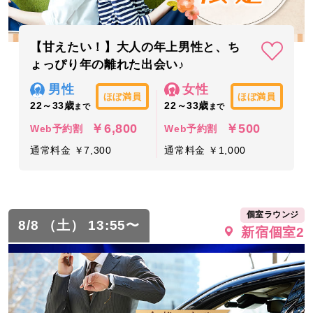
【甘えたい！】大人の年上男性と、ち
ょっぴり年の離れた出会い♪
男性
女性
ほぼ満員
ほぼ満員
22～33歳
22～33歳
まで
まで
￥6,800
￥500
Web予約割
Web予約割
通常料金 ￥7,300
通常料金 ￥1,000
個室ラウンジ
8/8 （土） 13:55〜
新宿個室2