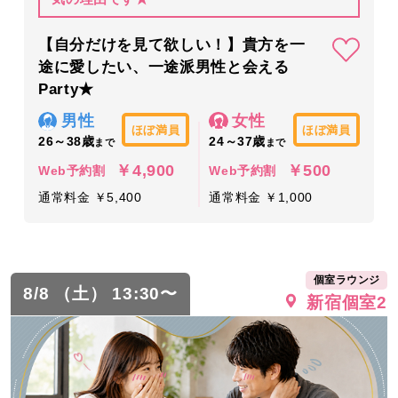
【自分だけを見て欲しい！】貴方を一
途に愛したい、一途派男性と会える
Party★
男性
女性
ほぼ満員
ほぼ満員
26～38歳
24～37歳
まで
まで
￥4,900
￥500
Web予約割
Web予約割
通常料金 ￥5,400
通常料金 ￥1,000
個室ラウンジ
8/8 （土） 13:30〜
新宿個室2