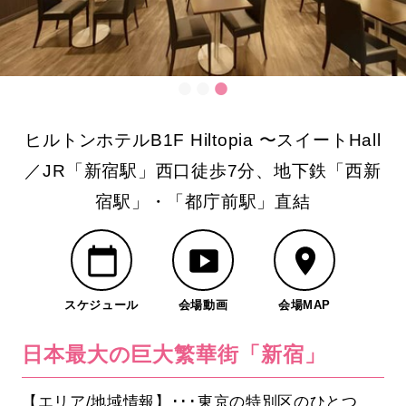
ヒルトンホテルB1F Hiltopia 〜スイートHall
／JR「新宿駅」西口徒歩7分、地下鉄「西新
宿駅」・「都庁前駅」直結
スケジュール
会場動画
会場MAP
日本最大の巨大繁華街「新宿」
【エリア/地域情報】･･･東京の特別区のひとつ