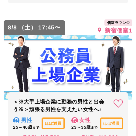
個室ラウンジ
8/8 （土） 17:45〜
新宿個室1
＜※大手上場企業に勤務の男性と出会
う※＞頑張る男性を支えたい女性へ♪
男性
女性
ほぼ満員
ほぼ満員
25～40歳
23～35歳
まで
まで