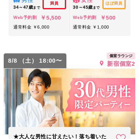
男性
女性
満員
ほぼ満員
34～47歳
30～45歳
まで
まで
￥5,500
￥500
Web予約割
Web予約割
通常料金 ￥6,000
通常料金 ￥1,000
個室ラウンジ
8/8 （土） 18:00〜
新宿個室2
★大人な男性に甘えたい！落ち着いた