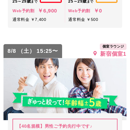
25～29歳
25～29歳
まで
まで
￥6,900
￥0
Web予約割
Web予約割
通常料金 ￥7,400
通常料金 ￥500
個室ラウンジ
8/8 （土） 15:25〜
新宿個室1
【40名規模】男性ご予約先行中です♪