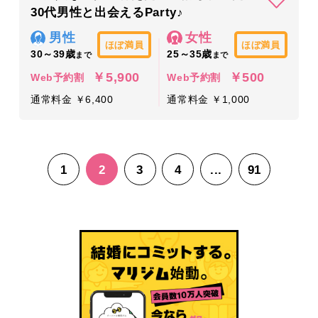
30代男性と出会えるParty♪
男性
女性
ほぼ満員
ほぼ満員
30～39歳
25～35歳
まで
まで
￥5,900
￥500
Web予約割
Web予約割
通常料金 ￥6,400
通常料金 ￥1,000
1
2
3
4
...
91