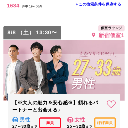
＋この検索条件を保存する
1634
件中 19～36件
個室ラウンジ
8/8 （土） 13:30〜
新宿個室1
【※大人の魅力＆安心感※】頼れるパ
ートナーと出会える♪
男性
女性
満員
ほぼ満員
27～33歳
25～32歳
まで
まで