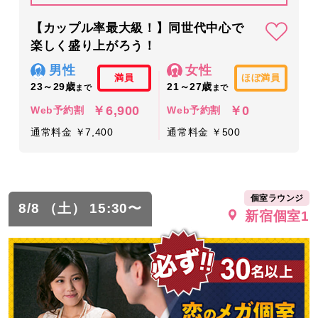
【カップル率最大級！】同世代中心で
楽しく盛り上がろう！
男性
女性
満員
ほぼ満員
23～29歳
21～27歳
まで
まで
￥6,900
￥0
Web予約割
Web予約割
通常料金 ￥7,400
通常料金 ￥500
個室ラウンジ
8/8 （土） 15:30〜
新宿個室1