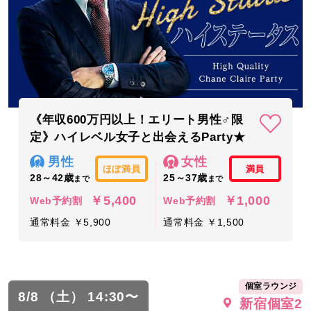
《年収600万円以上！エリート男性♂限
定》ハイレベル女子と出会えるParty★
男性
女性
ほぼ満員
満員
28～42歳
25～37歳
まで
まで
￥5,400
￥1,000
Web予約割
Web予約割
通常料金 ￥5,900
通常料金 ￥1,500
個室ラウンジ
8/8 （土） 14:30〜
新宿個室2