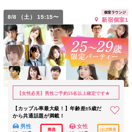
個室ラウンジ
8/8 （土） 15:15〜
新宿個室1
【女性必見】男性ご予約15名以上確定です★
【カップル率最大級！】年齢差±5歳だ
から共通話題が満載！
男性
女性
満員
ほぼ満員