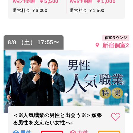
￥5,500
￥1,000
Web予約割
Web予約割
通常料金 ￥6,000
通常料金 ￥1,500
個室ラウンジ
8/8 （土） 17:55〜
新宿個室2
＜※人気職業の男性と出会う※＞頑張
る男性を支えたい女性へ♪