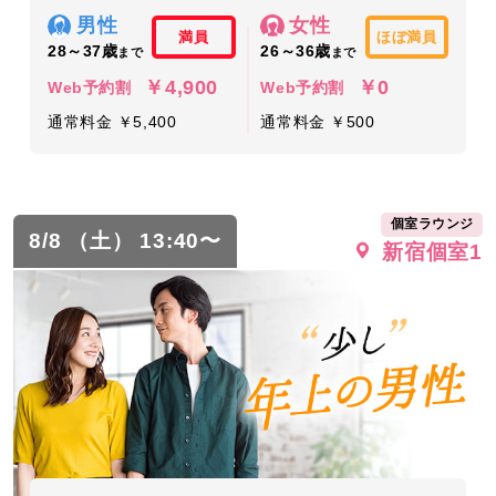
男性
女性
満員
ほぼ満員
28～37歳
26～36歳
まで
まで
￥4,900
￥0
Web予約割
Web予約割
通常料金 ￥5,400
通常料金 ￥500
個室ラウンジ
8/8 （土） 13:40〜
新宿個室1