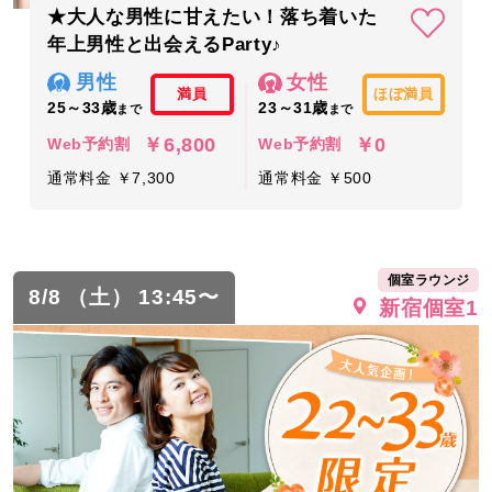
★大人な男性に甘えたい！落ち着いた
年上男性と出会えるParty♪
男性
女性
満員
ほぼ満員
25～33歳
23～31歳
まで
まで
￥6,800
￥0
Web予約割
Web予約割
通常料金 ￥7,300
通常料金 ￥500
個室ラウンジ
8/8 （土） 13:45〜
新宿個室1