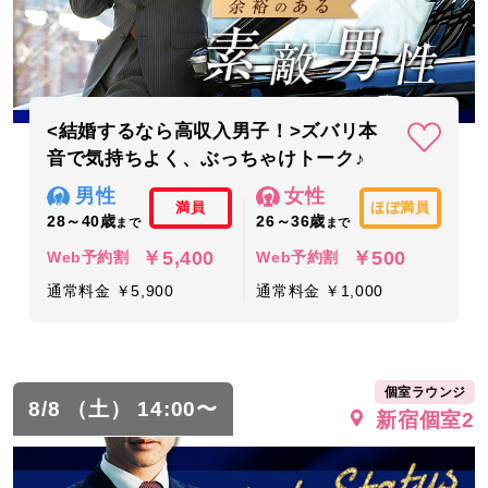
<結婚するなら高収入男子！>ズバリ本
音で気持ちよく、ぶっちゃけトーク♪
男性
女性
満員
ほぼ満員
28～40歳
26～36歳
まで
まで
￥5,400
￥500
Web予約割
Web予約割
通常料金 ￥5,900
通常料金 ￥1,000
個室ラウンジ
8/8 （土） 14:00〜
新宿個室2