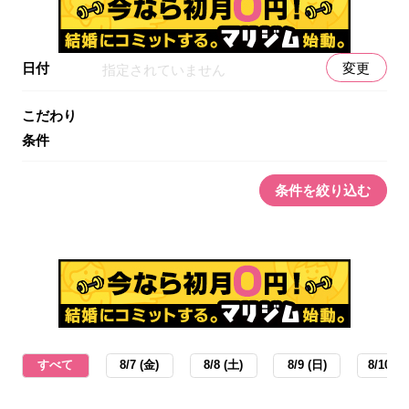
日付
変更
指定されていません
こだわり
条件
条件を絞り込む
すべて
8/7 (金)
8/8 (土)
8/9 (日)
8/10 (月