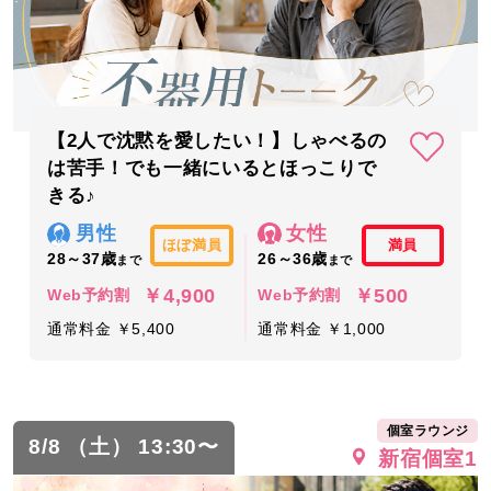
【2人で沈黙を愛したい！】しゃべるの
は苦手！でも一緒にいるとほっこりで
きる♪
男性
女性
ほぼ満員
満員
28～37歳
26～36歳
まで
まで
￥4,900
￥500
Web予約割
Web予約割
通常料金 ￥5,400
通常料金 ￥1,000
個室ラウンジ
8/8 （土） 13:30〜
新宿個室1