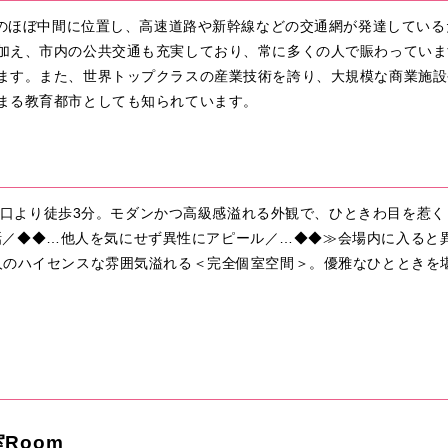
大阪のほぼ中間に位置し、高速道路や新幹線などの交通網が発達してい
加え、市内の公共交通も充実しており、常に多くの人で賑わっていま
ます。また、世界トップクラスの産業技術を誇り、大規模な商業施設
まる教育都市としても知られています。
0番出口より徒歩3分。モダンかつ高級感溢れる外観で、ひときわ目を惹
くり会話／◆◆…他人を気にせず異性にアピール／…◆◆≫会場内に入る
人のハイセンスな雰囲気溢れる＜完全個室空間＞。優雅なひとときを堪
Room