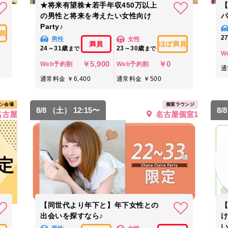
★将来有望株★若手年収450万以上
の男性と将来を考えたい女性向け
パ
Party♪
員
2
男性
女性
満員
ほぼ満員
24～31歳
23～30歳
まで
まで
W
￥5,900
￥0
Web予約割
Web予約割
通
通常料金 ￥6,400
通常料金 ￥500
ン会場
個室ラウンジ
8/8 （土） 12:15〜
8/
名古屋
名古屋個室1
【同世代より年下と】年下女性との
出会いを探すなら♪