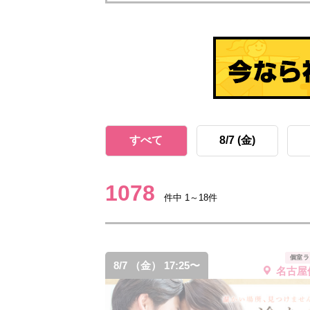
すべて
8/7 (金)
1078
件中 1～18件
個室ラ
8/7 （金） 17:25〜
名古屋