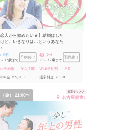
【恋人から始めたい★】結婚はした
いけど、いきなりは…というあなた
♪
男性
女性
予約終了
予約終了
6～37歳
23～32歳
まで
まで
￥4,700
￥0
eb予約割
Web予約割
常料金 ￥5,200
通常料金 ￥500
個室ラウンジ
7 （金） 21:00〜
名古屋個室1