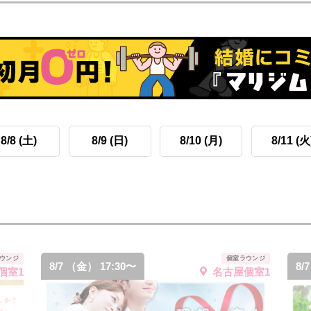
8/8 (土)
8/9 (日)
8/10 (月)
8/11 (火
ウンジ
個室ラウンジ
8/7 （金） 17:30〜
8/
個室1
名古屋個室1