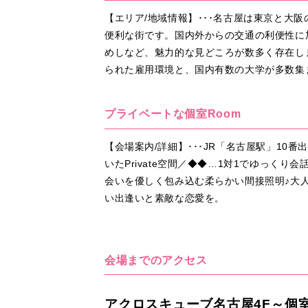
【エリア/地域情報】･･･名古屋は東京と
便利な街です。国内外からの交通の利便性に
めしなど、魅力的な見どころが数多く存在し
られた雇用環境と、国内有数の大学が多数集
プライベートな個室Room
【会場案内/詳細】･･･JR「名古屋駅」1
いたPrivate空間／◆◆…1対1でゆっ
会いを優しく包み込む柔らかい間接照明♪大
い出逢いと素敵な恋愛を。
会場までのアクセス
アクロスキューブ名古屋4F～個室