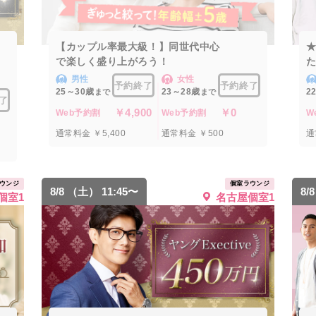
【カップル率最大級！】同世代中心
で楽しく盛り上がろう！
た
男性
女性
予約終了
予約終了
25～30歳
23～28歳
2
まで
まで
了
￥4,900
￥0
Web予約割
Web予約割
W
通常料金 ￥5,400
通常料金 ￥500
通
ウンジ
個室ラウンジ
8/8 （土） 11:45〜
8/
個室1
名古屋個室1