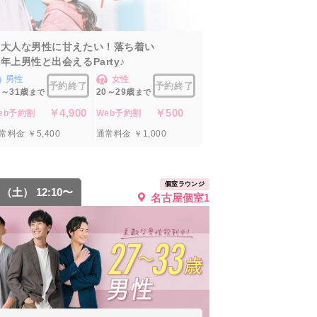
★大人な男性に甘えたい！落ち着い
年上男性と出会えるParty♪
男性
女性
予約終了
予約終了
2～31歳
20～29歳
まで
まで
￥4,900
￥500
eb予約割
Web予約割
常料金 ￥5,400
通常料金 ￥1,000
個室ラウンジ
8 （土） 12:10〜
名古屋個室1