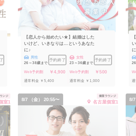
【恋人から始めたい★】結婚はした
いけど、いきなりは…というあなた
に♪
に
男性
女性
了
予約終了
予約終了
26～38歳
23～36歳
2
まで
まで
￥4,900
￥500
Web予約割
Web予約割
W
通常料金 ￥5,400
通常料金 ￥1,000
通
ウンジ
個室ラウンジ
8/7 （金） 20:55〜
8/
個室1
名古屋個室1