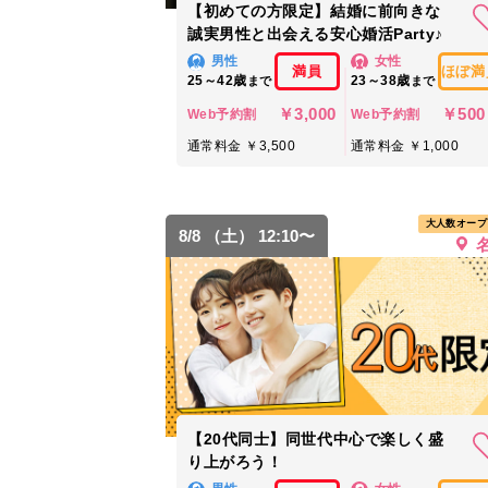
【初めての方限定】結婚に前向きな
誠実男性と出会える安心婚活Party♪
男性
女性
満員
ほぼ満
25～42歳
23～38歳
まで
まで
￥3,000
￥500
Web予約割
Web予約割
通常料金 ￥3,500
通常料金 ￥1,000
大人数オープ
8/8 （土） 12:10〜
【20代同士】同世代中心で楽しく盛
り上がろう！