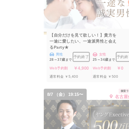
【自分だけを見て欲しい！】貴方を
一途に愛したい、一途派男性と会え
るParty★
男性
女性
予約終了
予約終
28～37歳
25～34歳
まで
まで
￥4,900
￥0
Web予約割
Web予約割
通常料金 ￥5,400
通常料金 ￥500
個室ラ
8/7 （金） 19:15〜
名古屋