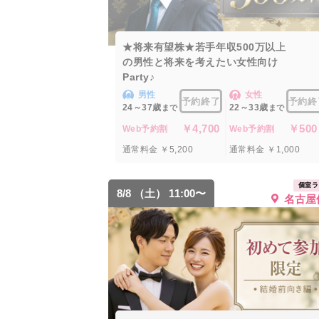
★将来有望株★若手年収500万以上
の男性と将来を考えたい女性向け
Party♪
男性
女性
予約終了
予約終
24～37歳
22～33歳
まで
まで
￥4,700
￥500
Web予約割
Web予約割
通常料金 ￥5,200
通常料金 ￥1,000
個室ラ
8/8 （土） 11:00〜
名古屋