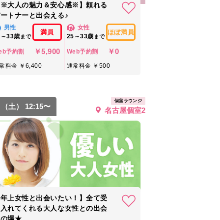
【※大人の魅力＆安心感※】頼れる
ートナーと出会える♪
男性
女性
満員
ほぼ満員
7～33歳
25～33歳
まで
まで
￥5,900
￥0
eb予約割
Web予約割
常料金 ￥6,400
通常料金 ￥500
個室ラウンジ
8 （土） 12:15〜
名古屋個室2
【年上女性と出会いたい！】全て受
け入れてくれる大人な女性との出会
いの場★