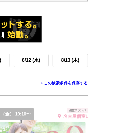
)
8/12 (水)
8/13 (木)
＋この検索条件を保存する
個室ラウンジ
7 （金） 19:10〜
名古屋個室1