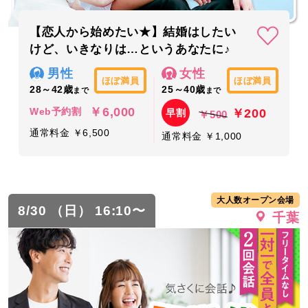
【恋人から始めたい★】結婚はしたい
けど、いきなりは…というあなたに♪
男性
女性
ほぼ満員
ほぼ満員
28～42歳
25～40歳
まで
まで
￥6,000
￥200
Web予約割
早割
￥500
通常料金 ￥6,500
通常料金 ￥1,000
大人数オープン会場
8/30 （日） 16:10〜
千葉