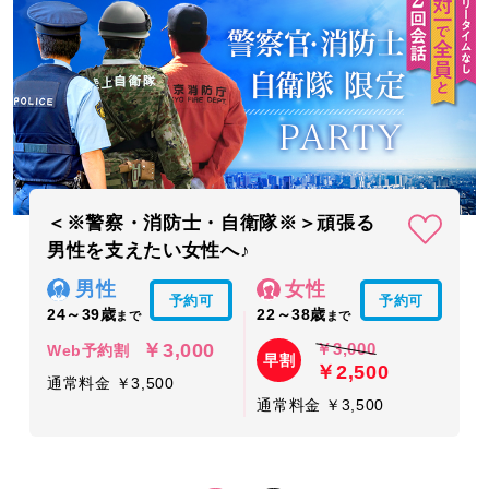
＜※警察・消防士・自衛隊※＞頑張る
男性を支えたい女性へ♪
男性
女性
予約可
予約可
24～39歳
22～38歳
まで
まで
￥3,000
￥3,000
Web予約割
早割
￥2,500
通常料金 ￥3,500
通常料金 ￥3,500