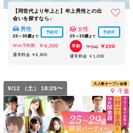
【同世代より年上と】年上男性との出
会いを探すなら♪
男性
女性
予約可
予約可
25～35歳
25～35歳
まで
まで
￥6,300
￥200
Web予約割
早割
￥500
通常料金 ￥6,800
通常料金 ￥1,000
大人数オープン会場
9/12 （土） 18:25〜
千葉