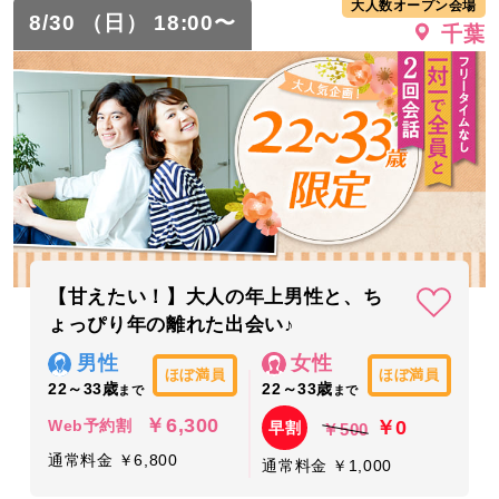
大人数オープン会場
8/30 （日） 18:00〜
千葉
【甘えたい！】大人の年上男性と、ち
ょっぴり年の離れた出会い♪
男性
女性
ほぼ満員
ほぼ満員
22～33歳
22～33歳
まで
まで
￥6,300
￥0
Web予約割
早割
￥500
通常料金 ￥6,800
通常料金 ￥1,000