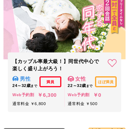
【カップル率最大級！】同世代中心で
楽しく盛り上がろう！
男性
女性
満員
ほぼ満員
24～32歳
22～32歳
まで
まで
￥6,300
￥0
Web予約割
Web予約割
通常料金 ￥6,800
通常料金 ￥500