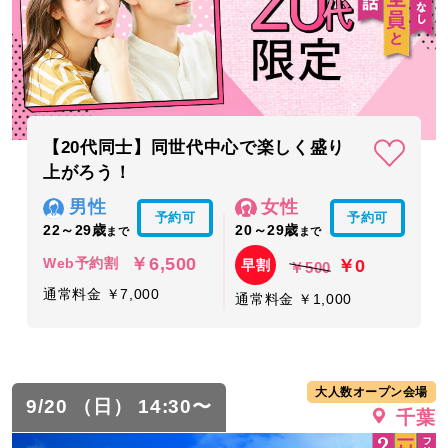
【20代同士】同世代中心で楽しく盛り
上がろう！
男性
女性
予約可
予約可
22～29歳
20～29歳
まで
まで
￥6,500
￥0
Web予約割
早割
￥500
通常料金 ￥7,000
通常料金 ￥1,000
大人数オープン会場
9/20 （日） 14:30〜
千葉