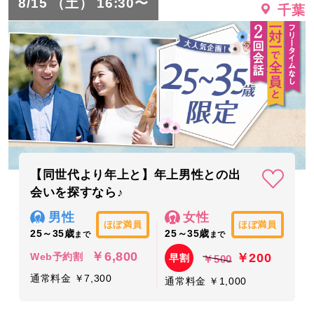
8/15 （土） 16:30〜
千葉
【同世代より年上と】年上男性との出
会いを探すなら♪
男性
女性
ほぼ満員
ほぼ満員
25～35歳
25～35歳
まで
まで
￥6,800
￥200
Web予約割
早割
￥500
通常料金 ￥7,300
通常料金 ￥1,000