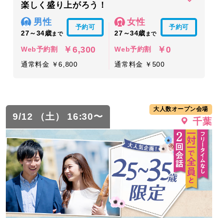
楽しく盛り上がろう！
男性
女性
予約可
予約可
27～34歳
27～34歳
まで
まで
￥6,300
￥0
Web予約割
Web予約割
通常料金 ￥6,800
通常料金 ￥500
大人数オープン会場
9/12 （土） 16:30〜
千葉