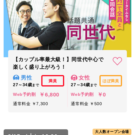
【カップル率最大級！】同世代中心で
楽しく盛り上がろう！
男性
女性
満員
ほぼ満員
27～34歳
27～34歳
まで
まで
￥6,800
￥0
Web予約割
Web予約割
通常料金 ￥7,300
通常料金 ￥500
大人数オープン会場