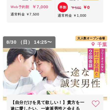
￥7,000
￥0
Web予約割
早割
￥500
通常料金 ￥7,500
通常料金 ￥1,000
大人数オープン会場
8/30 （日） 14:25〜
千葉
【自分だけを見て欲しい！】貴方を一
途に愛したい、一途派男性と会える