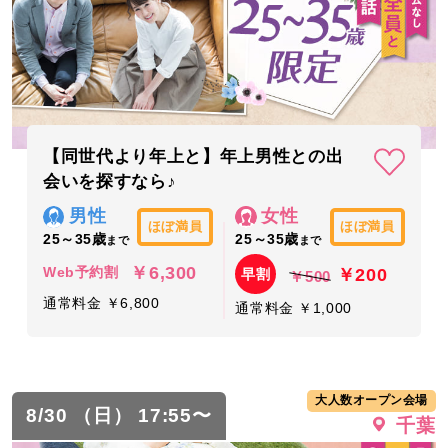
【同世代より年上と】年上男性との出
会いを探すなら♪
男性
女性
ほぼ満員
ほぼ満員
25～35歳
25～35歳
まで
まで
￥6,300
￥200
Web予約割
早割
￥500
通常料金 ￥6,800
通常料金 ￥1,000
大人数オープン会場
8/30 （日） 17:55〜
千葉