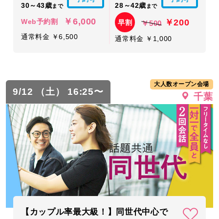
30～43歳
28～42歳
まで
まで
￥6,000
￥200
Web予約割
早割
￥500
通常料金 ￥6,500
通常料金 ￥1,000
大人数オープン会場
9/12 （土） 16:25〜
千葉
【カップル率最大級！】同世代中心で