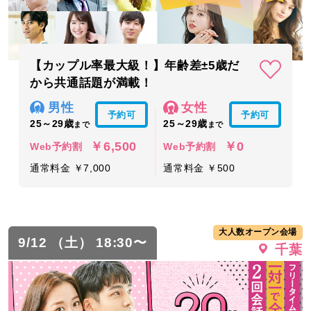
【カップル率最大級！】年齢差±5歳だ
から共通話題が満載！
男性
女性
予約可
予約可
25～29歳
25～29歳
まで
まで
￥6,500
￥0
Web予約割
Web予約割
通常料金 ￥7,000
通常料金 ￥500
大人数オープン会場
9/12 （土） 18:30〜
千葉