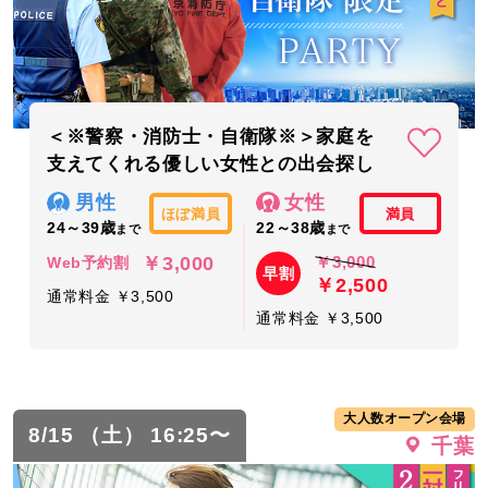
＜※警察・消防士・自衛隊※＞家庭を
支えてくれる優しい女性との出会探し
男性
女性
ほぼ満員
満員
24～39歳
22～38歳
まで
まで
￥3,000
￥3,000
Web予約割
早割
￥2,500
通常料金 ￥3,500
通常料金 ￥3,500
大人数オープン会場
8/15 （土） 16:25〜
千葉