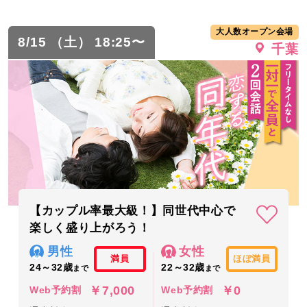
大人数オープン会場
8/15 （土） 18:25〜
千葉
【カップル率最大級！】同世代中心で
楽しく盛り上がろう！
男性
女性
満員
ほぼ満員
24～32歳
22～32歳
まで
まで
￥7,000
￥0
Web予約割
Web予約割