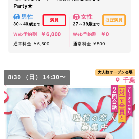
Party★
男性
女性
満員
ほぼ満員
30～40歳
27～39歳
まで
まで
￥6,000
￥0
Web予約割
Web予約割
通常料金 ￥6,500
通常料金 ￥500
大人数オープン会場
8/30 （日） 14:30〜
千葉