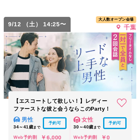
大人数オープン会場
9/12 （土） 14:25〜
千葉
【エスコートして欲しい！】レディー
ファーストな彼と会うならこのParty！
男性
女性
予約可
予約可
34～41歳
30～40歳
まで
まで
￥6,000
￥0
Web予約割
Web予約割