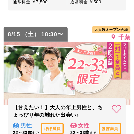
通常料金 ￥7,500
通常料金 ￥500
大人数オープン会場
8/15 （土） 18:30〜
千葉
【甘えたい！】大人の年上男性と、ち
ょっぴり年の離れた出会い♪
男性
女性
ほぼ満員
ほぼ満員
22～33歳
22～33歳
まで
まで