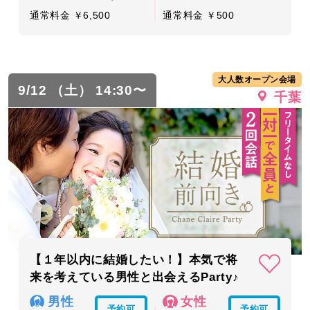
通常料金 ￥6,500
通常料金 ￥500
大人数オープン会場
9/12 （土） 14:30〜
千葉
【１年以内に結婚したい！】本気で将
来を考えている男性と出会えるParty♪
男性
女性
予約可
予約可