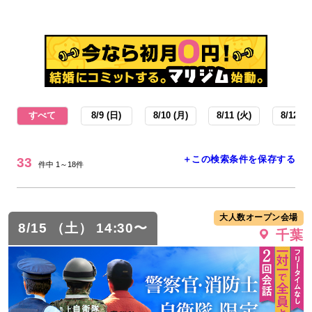
すべて
8/9 (日)
8/10 (月)
8/11 (火)
8/12 (水
＋この検索条件を保存する
33
件中 1～18件
大人数オープン会場
8/15 （土） 14:30〜
千葉