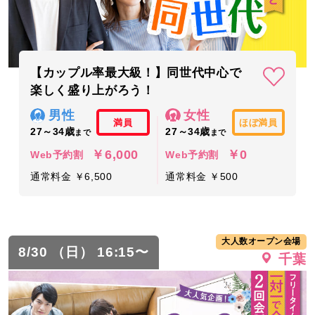
【カップル率最大級！】同世代中心で
楽しく盛り上がろう！
男性
女性
満員
ほぼ満員
27～34歳
27～34歳
まで
まで
￥6,000
￥0
Web予約割
Web予約割
通常料金 ￥6,500
通常料金 ￥500
大人数オープン会場
8/30 （日） 16:15〜
千葉