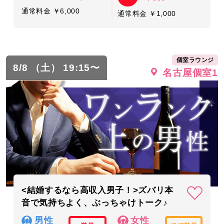
通常料金 ￥6,000
通常料金 ￥1,000
個室ラウンジ
8/8 （土） 19:15〜
名古屋個室1
<結婚するなら高収入男子！>ズバリ本
音で気持ちよく、ぶっちゃけトーク♪
男性
女性