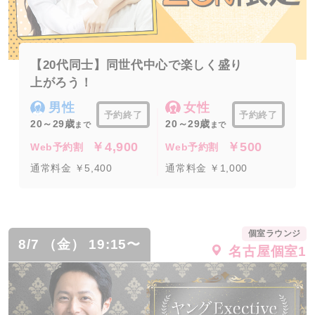
【20代同士】同世代中心で楽しく盛り
上がろう！
男性
女性
予約終了
予約終了
20～29歳
20～29歳
まで
まで
￥4,900
￥500
Web予約割
Web予約割
通常料金 ￥5,400
通常料金 ￥1,000
個室ラウンジ
8/7 （金） 19:15〜
名古屋個室1