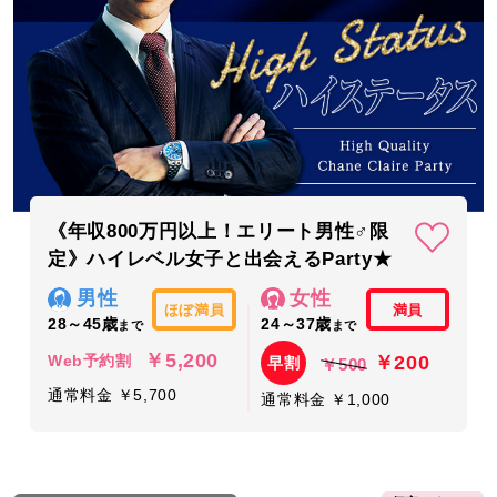
《年収800万円以上！エリート男性♂限
定》ハイレベル女子と出会えるParty★
男性
女性
ほぼ満員
満員
28～45歳
24～37歳
まで
まで
￥5,200
￥200
Web予約割
早割
￥500
通常料金 ￥5,700
通常料金 ￥1,000