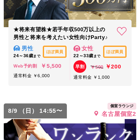
★将来有望株★若手年収500万以上の
男性と将来を考えたい女性向けParty♪
男性
女性
ほぼ満員
ほぼ満員
24～36歳
22～33歳
まで
まで
￥5,500
￥200
Web予約割
早割
￥500
通常料金 ￥6,000
通常料金 ￥1,000
個室ラウンジ
8/9 （日） 14:55〜
名古屋個室2