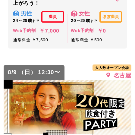
上がろう！
男性
女性
満員
ほぼ満員
24～29歳
20～28歳
まで
まで
￥7,000
￥0
Web予約割
Web予約割
通常料金 ￥7,500
通常料金 ￥500
大人数オープン会場
8/9 （日） 12:30〜
名古屋