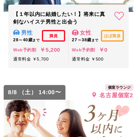
【１年以内に結婚したい！】将来に真
剣なハイステ男性と出会う
男性
女性
満員
ほぼ満員
28～40歳
27～38歳
まで
まで
￥5,200
￥0
Web予約割
Web予約割
通常料金 ￥5,700
通常料金 ￥500
個室ラウンジ
8/8 （土） 14:00〜
名古屋個室2