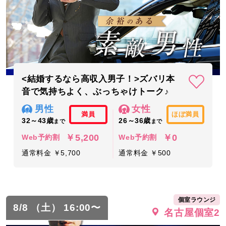
<結婚するなら高収入男子！>ズバリ本
音で気持ちよく、ぶっちゃけトーク♪
男性
女性
満員
ほぼ満員
32～43歳
26～36歳
まで
まで
￥5,200
￥0
Web予約割
Web予約割
通常料金 ￥5,700
通常料金 ￥500
個室ラウンジ
8/8 （土） 16:00〜
名古屋個室2