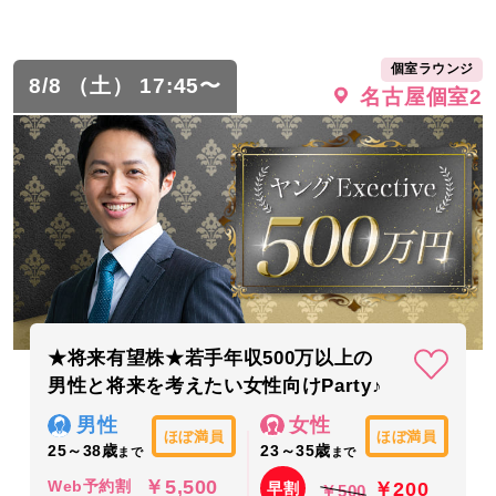
個室ラウンジ
8/8 （土） 17:45〜
名古屋個室2
★将来有望株★若手年収500万以上の
男性と将来を考えたい女性向けParty♪
男性
女性
ほぼ満員
ほぼ満員
25～38歳
23～35歳
まで
まで
￥5,500
￥200
Web予約割
早割
￥500