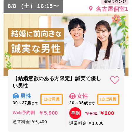
個室ラウンジ
8/8 （土） 16:15〜
名古屋個室1
【結婚意欲のある方限定】誠実で優し
い男性
男性
女性
ほぼ満員
ほぼ満員
30～37歳
26～35歳
まで
まで
￥5,900
￥200
Web予約割
早割
￥500
通常料金 ￥6,400
通常料金 ￥1,000