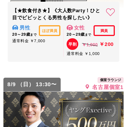
【★飲食付き★】《大人数Party！ひと
目でビビッとくる男性を探したい》
男性
女性
ほぼ満員
満員
20～29歳
20～29歳
まで
まで
通常料金 ￥7,000
￥200
早割
￥1,000
通常料金 ￥1,000
個室ラウンジ
8/9 （日） 13:30〜
名古屋個室1