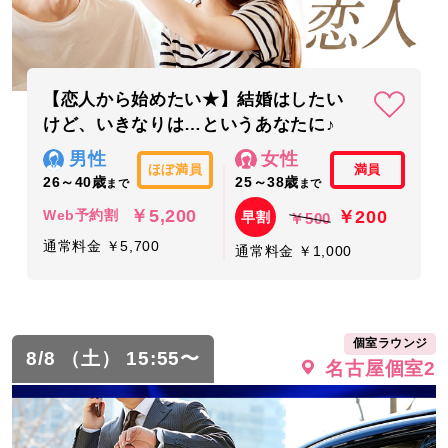
【恋人から始めたい★】結婚はしたい
けど、いきなりは…というあなたに♪
男性
女性
ほぼ満員
満員
26～40歳
25～38歳
まで
まで
￥5,200
￥200
Web予約割
早割
￥500
通常料金 ￥5,700
通常料金 ￥1,000
個室ラウンジ
8/8 （土） 15:55〜
名古屋個室2