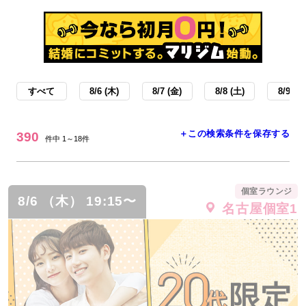
すべて
8/6 (木)
8/7 (金)
8/8 (土)
8/9 (日
＋この検索条件を保存する
390
件中 1～18件
個室ラウンジ
8/6 （木） 19:15〜
名古屋個室1