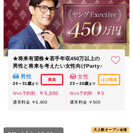
★将来有望株★若手年収450万以上の
男性と将来を考えたい女性向けParty♪
男性
女性
満員
ほぼ満員
24～31歳
23～30歳
まで
まで
￥5,900
￥0
Web予約割
Web予約割
通常料金 ￥6,400
通常料金 ￥500
大人数オープン会場