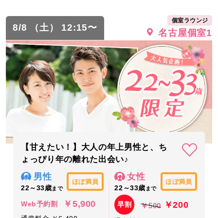
個室ラウンジ
8/8 （土） 12:15〜
名古屋個室1
【甘えたい！】大人の年上男性と、ち
ょっぴり年の離れた出会い♪
男性
女性
ほぼ満員
ほぼ満員
22～33歳
22～33歳
まで
まで
￥5,900
￥200
Web予約割
早割
￥500