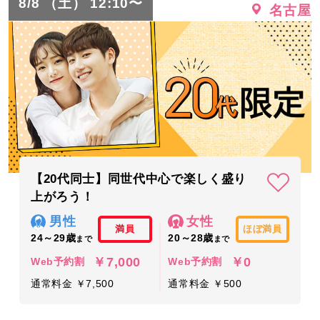
8/8 （土） 12:10〜
名古屋
【20代同士】同世代中心で楽しく盛り
上がろう！
男性
女性
満員
ほぼ満員
24～29歳
20～28歳
まで
まで
￥7,000
￥0
Web予約割
Web予約割
通常料金 ￥7,500
通常料金 ￥500