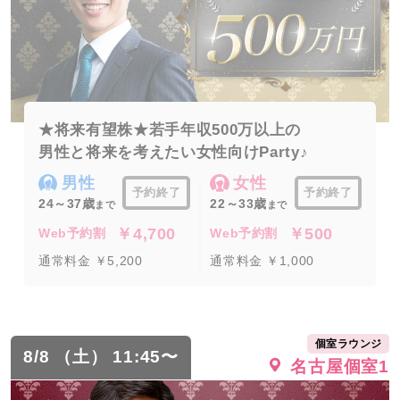
★将来有望株★若手年収500万以上の
男性と将来を考えたい女性向けParty♪
男性
女性
予約終了
予約終了
24～37歳
22～33歳
まで
まで
￥4,700
￥500
Web予約割
Web予約割
通常料金 ￥5,200
通常料金 ￥1,000
個室ラウンジ
8/8 （土） 11:45〜
名古屋個室1