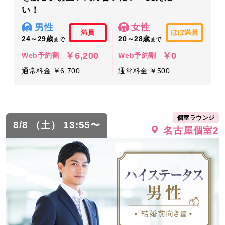
い！
男性
女性
満員
ほぼ満員
24～29歳
20～28歳
まで
まで
￥6,200
￥0
Web予約割
Web予約割
通常料金 ￥6,700
通常料金 ￥500
個室ラウンジ
8/8 （土） 13:55〜
名古屋個室2