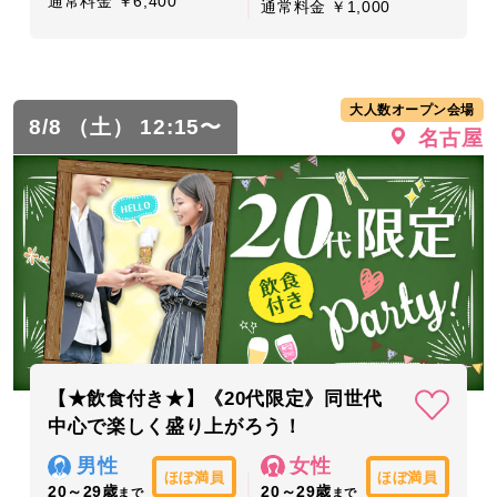
通常料金 ￥6,400
通常料金 ￥1,000
大人数オープン会場
8/8 （土） 12:15〜
名古屋
【★飲食付き★】《20代限定》同世代
中心で楽しく盛り上がろう！
男性
女性
ほぼ満員
ほぼ満員
20～29歳
20～29歳
まで
まで