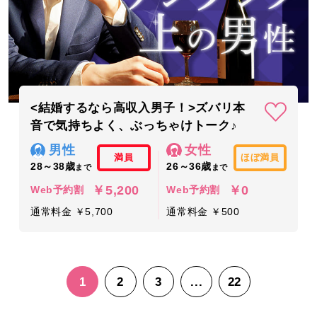
<結婚するなら高収入男子！>ズバリ本
音で気持ちよく、ぶっちゃけトーク♪
男性
女性
満員
ほぼ満員
28～38歳
26～36歳
まで
まで
￥5,200
￥0
Web予約割
Web予約割
通常料金 ￥5,700
通常料金 ￥500
1
2
3
...
22