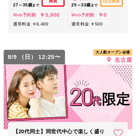
満員
ほぼ満員
27～35歳
25～33歳
まで
まで
￥5,900
￥0
Web予約割
Web予約割
通常料金 ￥6,400
通常料金 ￥500
大人数オープン会場
8/9 （日） 12:25〜
名古屋
【20代同士】同世代中心で楽しく盛り