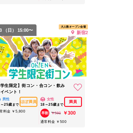
大人数オープン会場
23 （日） 15:00〜
新宿2
【学生限定】街コン・合コン・飲み
会イベント！
男性
女性
ほぼ満員
満員
8～25歳
18～25歳
まで
まで
常料金 ￥5,800
￥300
￥500
早割
通常料金 ￥500