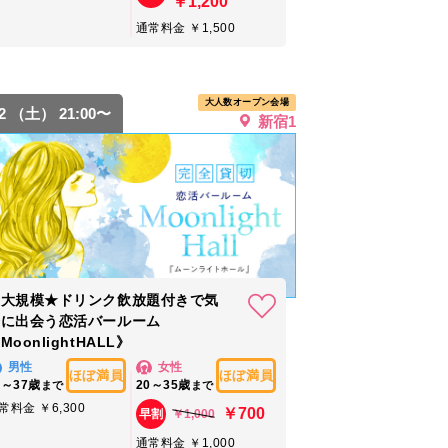
￥1,200
通常料金 ￥1,500
大人数オープン会場
22 （土） 21:00〜
新宿1
★大規模★ドリンク飲放題付きで気
軽に出会う恋活バールーム
MoonlightHALL》
男性
女性
ほぼ満員
ほぼ満員
2～37歳
20～35歳
まで
まで
常料金 ￥6,300
￥700
￥1,000
早割
通常料金 ￥1,000