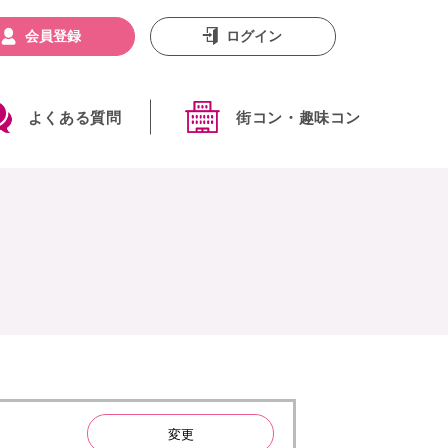
会員登録
ログイン
よくある質問
街コン・趣味コン
変更