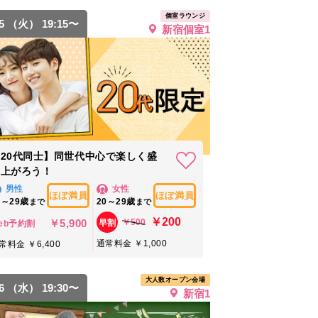
個室ラウンジ
25 （火） 19:15〜
新宿個室1
20代同士】同世代中心で楽しく盛
り上がろう！
男性
女性
ほぼ満員
ほぼ満員
0～29歳
20～29歳
まで
まで
￥200
￥5,900
￥500
早割
eb予約割
通常料金 ￥1,000
常料金 ￥6,400
大人数オープン会場
26 （水） 19:30〜
新宿1