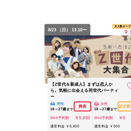
大人数オープ
8/23 （日） 13:10〜
【Z世代＆新成人】まずは恋人か
ら。気軽に出会える同世代パーティ
ー
男性
女性
満員
ほぼ満
18～27歳
18～27歳
まで
まで
￥5,900
￥0
Web予約割
Web予約割
通常料金 ￥6,400
通常料金 ￥500