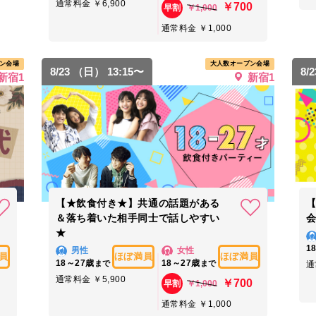
通常料金 ￥6,900
￥700
￥1,000
早割
通常料金 ￥1,000
ン会場
大人数オープン会場
8/23 （日） 13:15〜
8/
新宿1
新宿1
【★飲食付き★】共通の話題がある
＆落ち着いた相手同士で話しやすい
★
1
男性
女性
員
ほぼ満員
ほぼ満員
18～27歳
18～27歳
まで
まで
通
通常料金 ￥5,900
￥700
￥1,000
早割
通常料金 ￥1,000