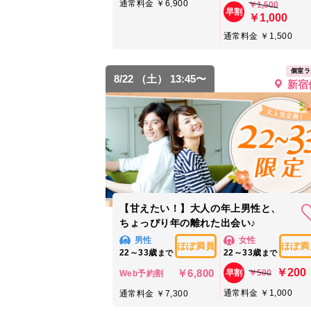
通常料金 ￥6,900
￥1,500
早割
￥1,000
通常料金 ￥1,500
個室ラ
8/22 （土） 13:45〜
新宿
【甘えたい！】大人の年上男性と、
ちょっぴり年の離れた出会い♪
男性
女性
ほぼ満員
ほぼ満
22～33歳
22～33歳
まで
まで
￥200
￥6,800
￥500
早割
Web予約割
通常料金 ￥1,000
通常料金 ￥7,300