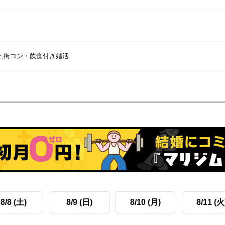
ー,街コン・飲食付き婚活
8/8 (土)
8/9 (日)
8/10 (月)
8/11 (火