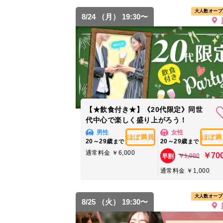
大人数オープ
8/24 （月） 19:30〜
【★飲食付き★】《20代限定》同世
代中心で楽しく盛り上がろう！
男性
女性
ほぼ満員
ほぼ満
20～29歳
20～29歳
まで
まで
通常料金 ￥6,000
￥70
￥1,000
早割
通常料金 ￥1,000
大人数オープ
8/25 （火） 19:30〜