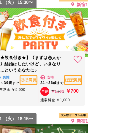
11 （火） 15:30〜
新宿1
【★飲食付き★】《まずは恋人か
ら》結婚はしたいけど、いきなり
…というあなたに♪
男性
女性
ほぼ満員
ほぼ満員
5～39歳
24～36歳
まで
まで
常料金 ￥5,900
￥700
￥1,000
早割
通常料金 ￥1,000
大人数オープン会場
11 （火） 18:15〜
新宿1