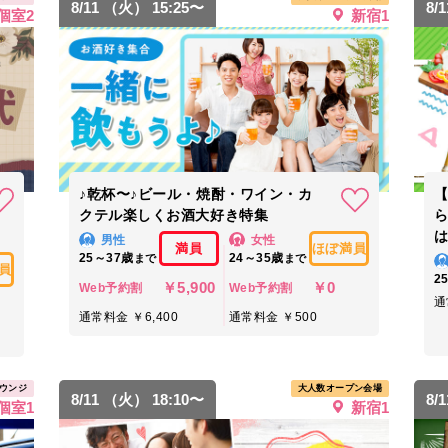
8/11 （火） 15:25〜
8/
個室2
新宿1
♪乾杯〜♪ビール・焼酎・ワイン・カ
クテル楽しくお酒大好き特集
は
男性
女性
満員
ほぼ満員
25～37歳
24～35歳
まで
まで
員
2
￥5,900
￥0
Web予約割
Web予約割
通
通常料金 ￥6,400
通常料金 ￥500
ウンジ
大人数オープン会場
8/11 （火） 18:10〜
8/
個室1
新宿1