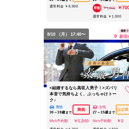
通常料金 ￥6,900
￥70
￥1,000
早割
通常料金 ￥1,000
個室ラ
8/10 （月） 17:40〜
新宿
<結婚するなら高収入男子！>ズバリ
本音で気持ちよく、ぶっちゃけトー
ク♪
男性
女性
満員
ほぼ満
30～39歳
27～35歳
まで
まで
￥5,800
￥0
Web予約割
Web予約割