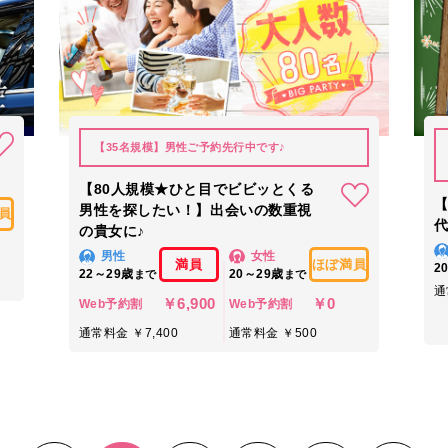
【35名規模】男性ご予約先行中です♪
【80人規模★ひと目でビビッとくる
【
男性を探したい！】出会いの数重視
員
の貴女に♪
男性
女性
満員
ほぼ満員
2
22～29歳
20～29歳
まで
まで
通
￥6,900
￥0
Web予約割
Web予約割
通常料金 ￥7,400
通常料金 ￥500