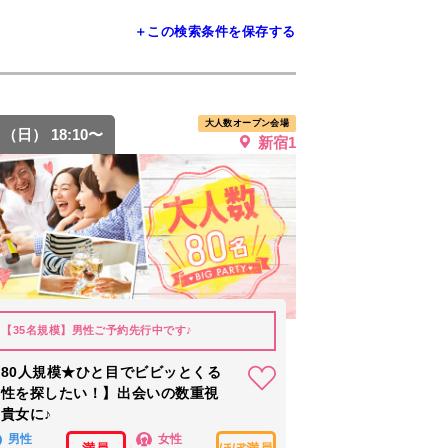
＋この検索条件を保存する
大人数オープン会場
9 （日） 18:10〜
新宿1
【35名規模】男性ご予約先行中です♪
80人規模★ひと目でビビッとくる
男性を探したい！】出会いの数重視
貴女に♪
男性
女性