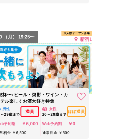
大人数オープン会場
10 （月） 19:25〜
新宿1
乾杯〜♪ビール・焼酎・ワイン・カ
クテル楽しくお酒大好き特集
男性
女性
満員
ほぼ満員
2～29歳
20～29歳
まで
まで
￥6,000
￥0
eb予約割
Web予約割
常料金 ￥6,500
通常料金 ￥500