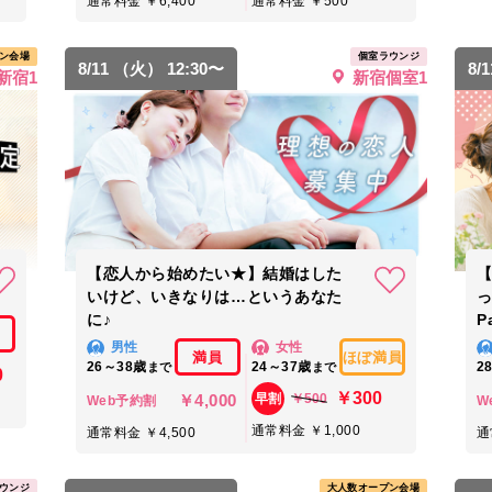
通常料金 ￥6,400
通常料金 ￥500
ン会場
個室ラウンジ
8/11 （火） 12:30〜
8/
新宿1
新宿個室1
【恋人から始めたい★】結婚はした
いけど、いきなりは…というあなた
に♪
P
男性
女性
満員
ほぼ満員
26～38歳
24～37歳
2
まで
まで
0
￥300
￥4,000
￥500
早割
Web予約割
W
通常料金 ￥1,000
通常料金 ￥4,500
通
ウンジ
大人数オープン会場