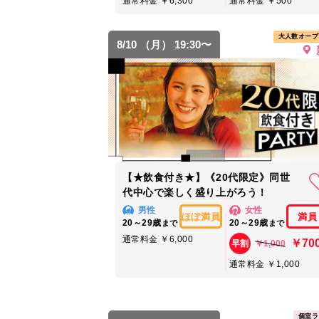
通常料金 ￥6,300
通常料金 ￥500
大人数オープ
8/10 （月） 19:30〜
【★飲食付き★】《20代限定》同世
代中心で楽しく盛り上がろう！
男性
女性
ほぼ満員
満員
20～29歳
20～29歳
まで
まで
通常料金 ￥6,000
￥70
￥1,000
早割
通常料金 ￥1,000
個室ラ