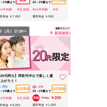
満員
ほぼ満員
2～29歳
20～29歳
まで
まで
￥6,900
￥0
eb予約割
Web予約割
常料金 ￥7,400
通常料金 ￥500
個室ラウンジ
10 （月） 17:30〜
新宿個室1
20代同士】同世代中心で楽しく盛
り上がろう！
男性
女性
ほぼ満員
ほぼ満員
0～29歳
20～29歳
まで
まで
￥200
￥5,500
￥500
早割
eb予約割
通常料金 ￥1,000
常料金 ￥6,000