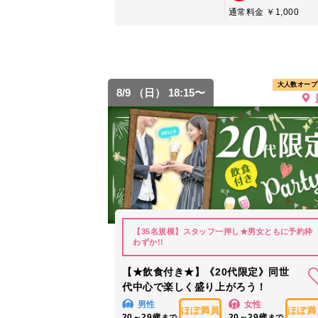
通常料金 ￥1,000
大人数オープ
8/9 （日） 18:15〜
【35名規模】スタッフ一押し★男女ともに予約枠
わずか!!
【★飲食付き★】《20代限定》同世
代中心で楽しく盛り上がろう！
男性
女性
ほぼ満員
ほぼ満
20～29歳
20～29歳
まで
まで