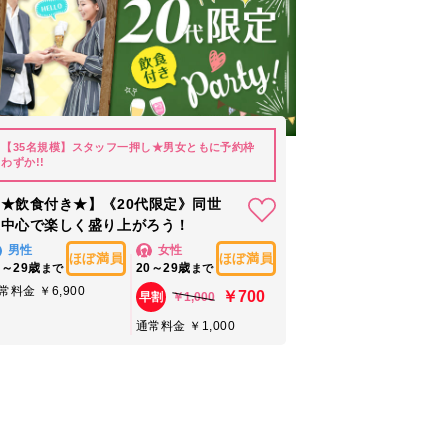
【35名規模】スタッフ一押し★男女ともに予約枠
わずか!!
★飲食付き★】《20代限定》同世
代中心で楽しく盛り上がろう！
男性
女性
ほぼ満員
ほぼ満員
0～29歳
20～29歳
まで
まで
常料金 ￥6,900
￥700
￥1,000
早割
通常料金 ￥1,000