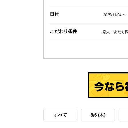
日付
2025/11/04 〜
こだわり
条件
恋人・友だち探
すべて
8/6 (木)