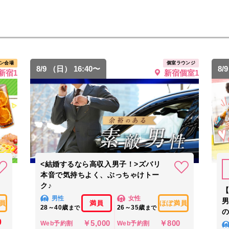
ン会場
個室ラウンジ
8/9 （日） 16:40〜
8/
新宿1
新宿個室1
<結婚するなら高収入男子！>ズバリ
本音で気持ちよく、ぶっちゃけトー
ク♪
【
男性
女性
員
満員
ほぼ満員
28～40歳
26～35歳
まで
まで
の
0
￥5,000
￥800
Web予約割
Web予約割