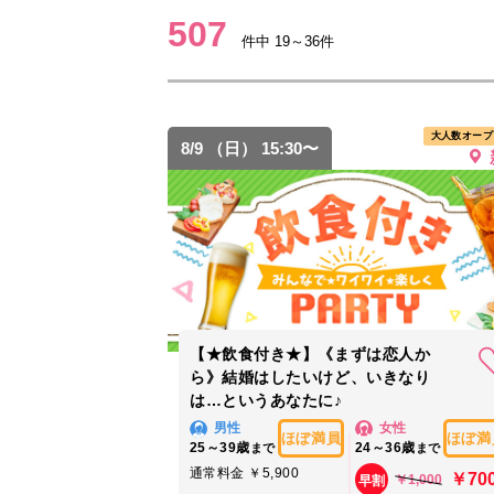
507
件中 19～36件
大人数オープ
8/9 （日） 15:30〜
【★飲食付き★】《まずは恋人か
ら》結婚はしたいけど、いきなり
は…というあなたに♪
男性
女性
ほぼ満員
ほぼ満
25～39歳
24～36歳
まで
まで
通常料金 ￥5,900
￥70
￥1,000
早割