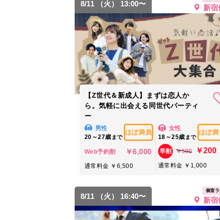
8/11 （火） 13:00〜
新宿
【Z世代＆新成人】まずは恋人か
ら。気軽に出会える同世代パーティ
ー
男性
女性
ほぼ満員
ほぼ満
20～27歳
18～25歳
まで
まで
￥200
￥6,000
￥500
早割
Web予約割
通常料金 ￥1,000
通常料金 ￥6,500
個室ラ
8/11 （火） 16:40〜
新宿