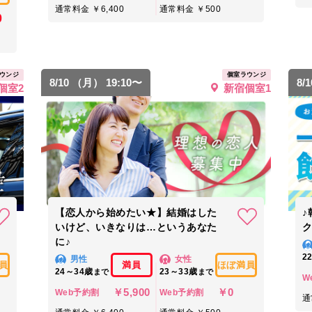
通常料金 ￥6,400
通常料金 ￥500
0
ウンジ
個室ラウンジ
8/10 （月） 19:10〜
8/
個室2
新宿個室1
【恋人から始めたい★】結婚はした
♪
いけど、いきなりは…というあなた
に♪
2
男性
女性
員
満員
ほぼ満員
24～34歳
23～33歳
まで
まで
W
￥5,900
￥0
Web予約割
Web予約割
通