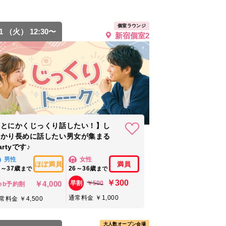
個室ラウンジ
11 （火） 12:30〜
新宿個室2
【とにかくじっくり話したい！】し
っかり長めに話したい男女が集まる
artyです♪
男性
女性
ほぼ満員
満員
8～37歳
26～36歳
まで
まで
￥300
￥4,000
￥500
早割
eb予約割
通常料金 ￥1,000
常料金 ￥4,500
大人数オープン会場