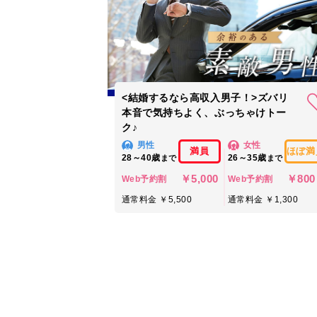
<結婚するなら高収入男子！>ズバリ
本音で気持ちよく、ぶっちゃけトー
ク♪
男性
女性
満員
ほぼ満
28～40歳
26～35歳
まで
まで
￥5,000
￥800
Web予約割
Web予約割
通常料金 ￥5,500
通常料金 ￥1,300