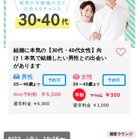
結婚に本気の【30代・40代女性】向
け！本気で結婚したい男性との出会い
があります
男性
女性
予約可
予約可
35～48歳
30～45歳
まで
まで
￥5,500
￥300
Web予約割
早割
￥500
通常料金 ￥6,000
通常料金 ￥1,000
個室ラウンジ
9/22 （火） 19:25〜