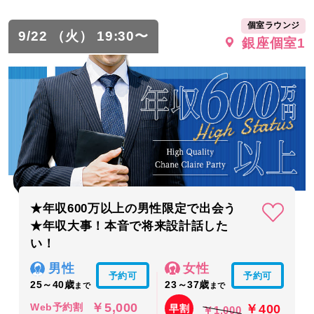
個室ラウンジ
9/22 （火） 19:30〜
銀座個室1
★年収600万以上の男性限定で出会う
★年収大事！本音で将来設計話した
い！
男性
女性
予約可
予約可
25～40歳
23～37歳
まで
まで
￥5,000
￥400
Web予約割
早割
￥1,000