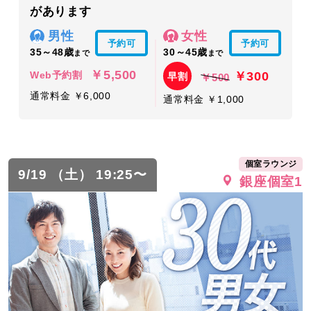
があります
男性
女性
予約可
予約可
35～48歳
30～45歳
まで
まで
￥5,500
￥300
Web予約割
早割
￥500
通常料金 ￥6,000
通常料金 ￥1,000
個室ラウンジ
9/19 （土） 19:25〜
銀座個室1