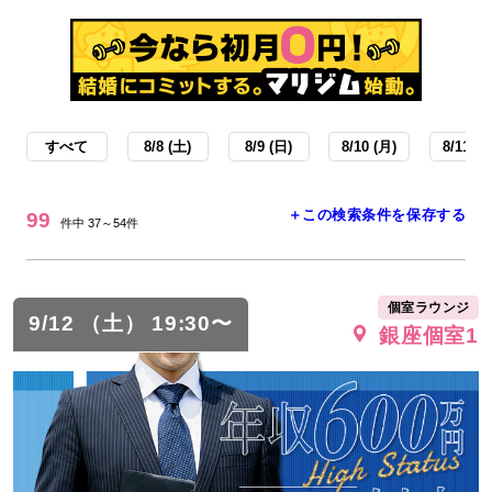
すべて
8/8 (土)
8/9 (日)
8/10 (月)
8/11 (火
＋この検索条件を保存する
99
件中 37～54件
個室ラウンジ
9/12 （土） 19:30〜
銀座個室1