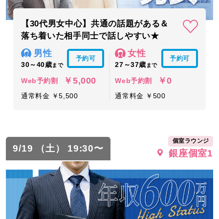
【30代男女中心】共通の話題がある＆
落ち着いた相手同士で話しやすい★
男性
女性
予約可
予約可
30～40歳
27～37歳
まで
まで
￥5,000
￥0
Web予約割
Web予約割
通常料金 ￥5,500
通常料金 ￥500
個室ラウンジ
9/19 （土） 19:30〜
銀座個室1