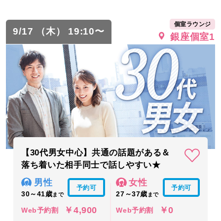
個室ラウンジ
9/17 （木） 19:10〜
銀座個室1
【30代男女中心】共通の話題がある＆
落ち着いた相手同士で話しやすい★
男性
女性
予約可
予約可
30～41歳
27～37歳
まで
まで
￥4,900
￥0
Web予約割
Web予約割