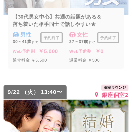
【30代男女中心】共通の話題がある＆
落ち着いた相手同士で話しやすい★
男性
女性
予約終了
予約終了
30～41歳
27～37歳
まで
まで
￥5,000
￥0
Web予約割
Web予約割
通常料金 ￥5,500
通常料金 ￥500
個室ラウンジ
9/22 （火） 13:40〜
銀座個室2