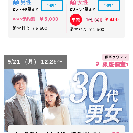
男性
女性
予約可
予約可
25～40歳
23～37歳
まで
まで
￥5,000
￥400
Web予約割
早割
￥1,000
通常料金 ￥5,500
通常料金 ￥1,500
個室ラウンジ
9/21 （月） 12:25〜
銀座個室1