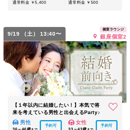
通常料金 ￥5,400
通常料金 ￥500
個室ラウンジ
9/19 （土） 13:40〜
銀座個室2
【１年以内に結婚したい！】本気で将
来を考えている男性と出会えるParty♪
男性
女性
予約可
予約可
36～46歳
33～43歳
まで
まで