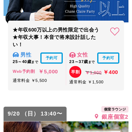
★年収600万以上の男性限定で出会う
★年収大事！本音で将来設計話した
い！
男性
女性
予約可
予約可
25～40歳
23～37歳
まで
まで
￥5,000
￥400
Web予約割
早割
￥1,000
通常料金 ￥5,500
通常料金 ￥1,500
個室ラウンジ
9/20 （日） 13:40〜
銀座個室2