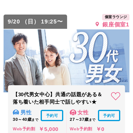
個室ラウンジ
9/20 （日） 19:25〜
銀座個室1
【30代男女中心】共通の話題がある＆
落ち着いた相手同士で話しやすい★
男性
女性
予約可
予約可
30～40歳
27～37歳
まで
まで
￥5,000
￥0
Web予約割
Web予約割