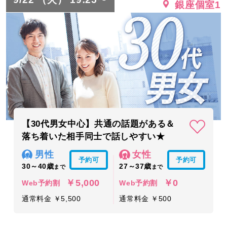
銀座個室1
【30代男女中心】共通の話題がある＆
落ち着いた相手同士で話しやすい★
男性
女性
予約可
予約可
30～40歳
27～37歳
まで
まで
￥5,000
￥0
Web予約割
Web予約割
通常料金 ￥5,500
通常料金 ￥500