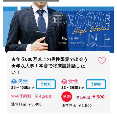
★年収600万以上の男性限定で出会う
★年収大事！本音で将来設計話した
い！
男性
女性
予約可
予約可
25～40歳
23～36歳
まで
まで
￥4,900
￥500
Web予約割
早割
￥1,000
通常料金 ￥5,400
通常料金 ￥1,500