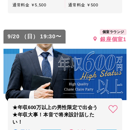
通常料金 ￥5,500
通常料金 ￥500
個室ラウンジ
9/20 （日） 19:30〜
銀座個室1
★年収600万以上の男性限定で出会う
★年収大事！本音で将来設計話した
い！