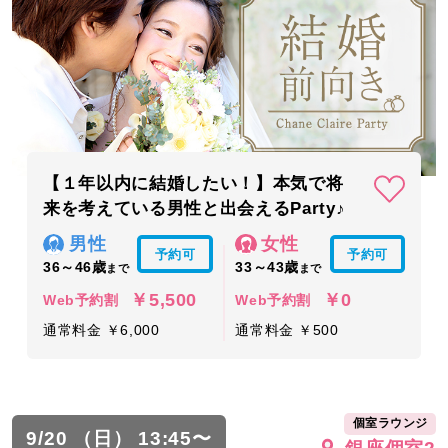
【１年以内に結婚したい！】本気で将
来を考えている男性と出会えるParty♪
男性
女性
予約可
予約可
36～46歳
33～43歳
まで
まで
￥5,500
￥0
Web予約割
Web予約割
通常料金 ￥6,000
通常料金 ￥500
個室ラウンジ
9/20 （日） 13:45〜