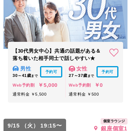
【30代男女中心】共通の話題がある＆
落ち着いた相手同士で話しやすい★
男性
女性
予約可
予約可
30～41歳
27～37歳
まで
まで
￥5,000
￥0
Web予約割
Web予約割
通常料金 ￥5,500
通常料金 ￥500
個室ラウンジ
9/15 （火） 19:15〜
銀座個室1