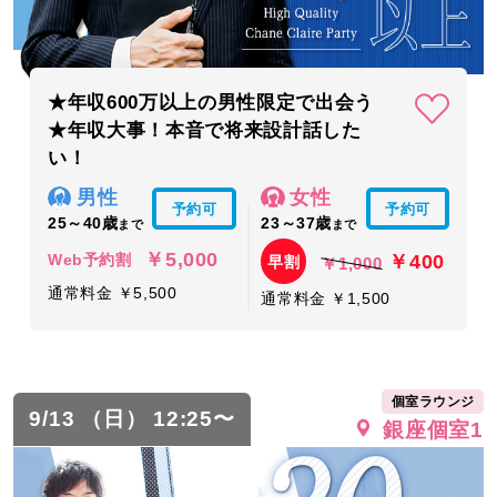
★年収600万以上の男性限定で出会う
★年収大事！本音で将来設計話した
い！
男性
女性
予約可
予約可
25～40歳
23～37歳
まで
まで
￥5,000
￥400
Web予約割
早割
￥1,000
通常料金 ￥5,500
通常料金 ￥1,500
個室ラウンジ
9/13 （日） 12:25〜
銀座個室1