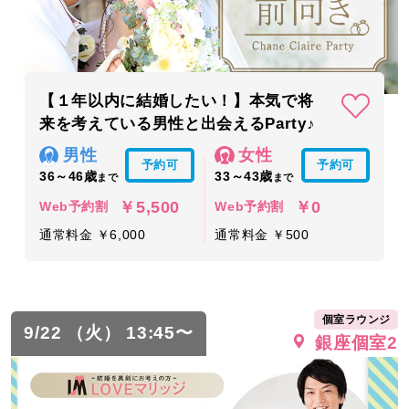
【１年以内に結婚したい！】本気で将
来を考えている男性と出会えるParty♪
男性
女性
予約可
予約可
36～46歳
33～43歳
まで
まで
￥5,500
￥0
Web予約割
Web予約割
通常料金 ￥6,000
通常料金 ￥500
個室ラウンジ
9/22 （火） 13:45〜
銀座個室2