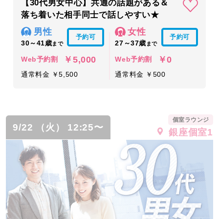
【30代男女中心】共通の話題がある＆
落ち着いた相手同士で話しやすい★
男性
女性
予約可
予約可
30～41歳
27～37歳
まで
まで
￥5,000
￥0
Web予約割
Web予約割
通常料金 ￥5,500
通常料金 ￥500
個室ラウンジ
9/22 （火） 12:25〜
銀座個室1