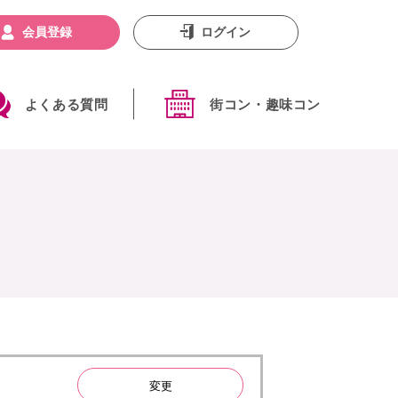
会員登録
ログイン
よくある質問
街コン・趣味コン
変更