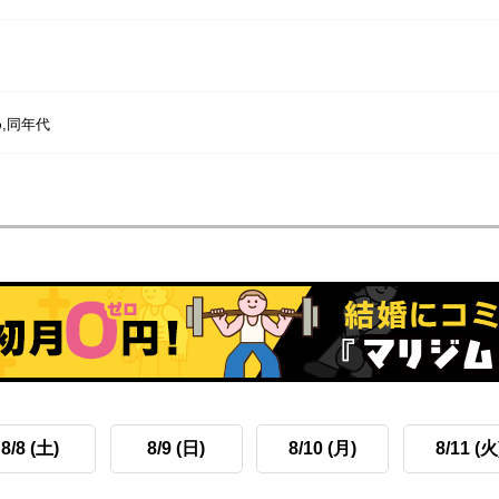
,同年代
8/8 (土)
8/9 (日)
8/10 (月)
8/11 (火