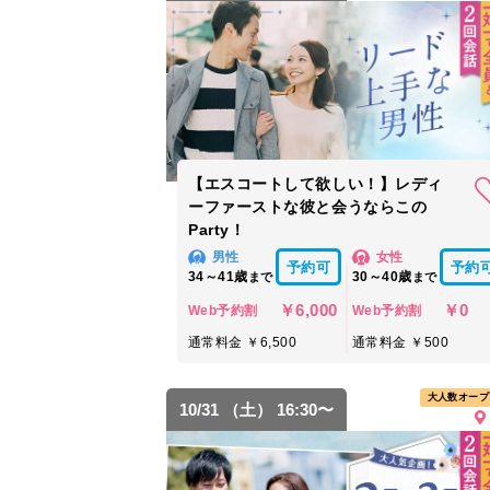
【エスコートして欲しい！】レディ
ーファーストな彼と会うならこの
Party！
男性
女性
予約可
予約
34～41歳
30～40歳
まで
まで
￥6,000
￥0
Web予約割
Web予約割
通常料金 ￥6,500
通常料金 ￥500
大人数オープ
10/31 （土） 16:30〜