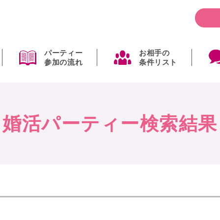
パーティー
お相手の
参加の流れ
条件リスト
婚活パーティー検索結果