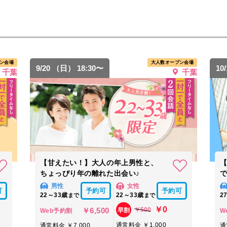
ン会場
大人数オープン会場
9/20 （日） 18:30〜
10
千葉
千葉
【甘えたい！】大人の年上男性と、
ちょっぴり年の離れた出会い♪
男性
女性
可
予約可
予約可
22～33歳
22～33歳
2
まで
まで
￥0
￥6,500
￥500
早割
Web予約割
W
通常料金 ￥1,000
通常料金 ￥7,000
通