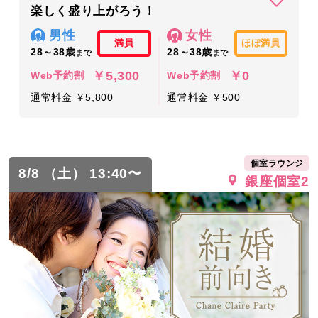
楽しく盛り上がろう！
男性
女性
満員
ほぼ満員
28～38歳
28～38歳
まで
まで
￥5,300
￥0
Web予約割
Web予約割
通常料金 ￥5,800
通常料金 ￥500
個室ラウンジ
8/8 （土） 13:40〜
銀座個室2