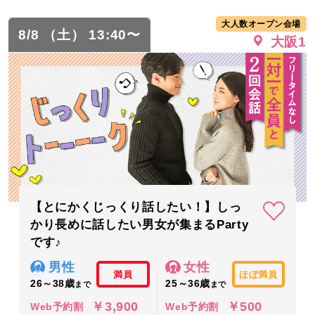
大人数オープン会場
8/8 （土） 13:40〜
大阪1
【とにかくじっくり話したい！】しっ
かり長めに話したい男女が集まるParty
です♪
男性
女性
満員
ほぼ満員
26～38歳
25～36歳
まで
まで
￥3,900
￥500
Web予約割
Web予約割