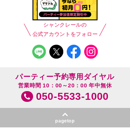
シャンクレールの
公式アカウントをフォロー
パーティー予約専用ダイヤル
営業時間 10：00～20：00 年中無休
050-5533-1000
pagetop