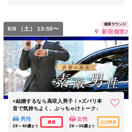
個室ラウンジ
8/8 （土） 13:55〜
新宿個室2
<結婚するなら高収入男子！>ズバリ本
音で気持ちよく、ぶっちゃけトーク♪
男性
女性
満員
ほぼ満員
28～40歳
26～36歳
まで
まで