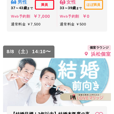
男性
女性
満員
ほぼ満員
37～43歳
33～39歳
まで
まで
￥7,000
￥0
Web予約割
Web予約割
通常料金 ￥7,500
通常料金 ￥500
個室ラウンジ
8/8 （土） 14:10〜
浜松個室