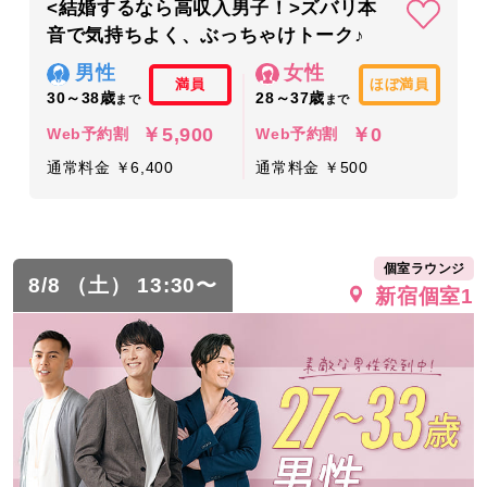
<結婚するなら高収入男子！>ズバリ本
音で気持ちよく、ぶっちゃけトーク♪
男性
女性
満員
ほぼ満員
30～38歳
28～37歳
まで
まで
￥5,900
￥0
Web予約割
Web予約割
通常料金 ￥6,400
通常料金 ￥500
個室ラウンジ
8/8 （土） 13:30〜
新宿個室1