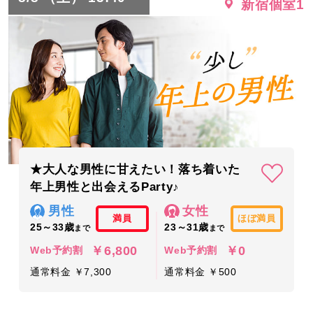
新宿個室1
★大人な男性に甘えたい！落ち着いた
年上男性と出会えるParty♪
男性
女性
満員
ほぼ満員
25～33歳
23～31歳
まで
まで
￥6,800
￥0
Web予約割
Web予約割
通常料金 ￥7,300
通常料金 ￥500