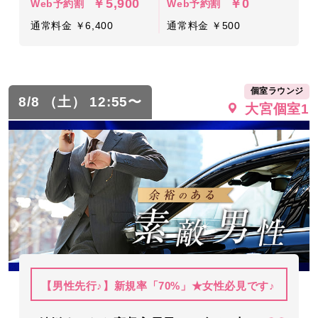
￥5,900
￥0
Web予約割
Web予約割
通常料金 ￥6,400
通常料金 ￥500
個室ラウンジ
8/8 （土） 12:55〜
大宮個室1
【男性先行♪】新規率「70%」★女性必見です♪