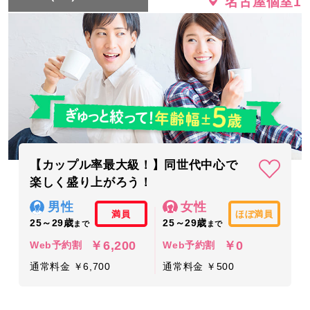
名古屋個室1
【カップル率最大級！】同世代中心で
楽しく盛り上がろう！
男性
女性
満員
ほぼ満員
25～29歳
25～29歳
まで
まで
￥6,200
￥0
Web予約割
Web予約割
通常料金 ￥6,700
通常料金 ￥500