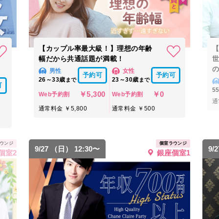
【カップル率最大級！】理想の年齢
幅だから共通話題が満載！
男性
女性
予約可
予約可
26～33歳
23～30歳
まで
まで
可
5
￥5,300
￥0
Web予約割
Web予約割
通
通常料金 ￥5,800
通常料金 ￥500
ウンジ
個室ラウンジ
9/27 （日） 12:30〜
9/
個室2
銀座個室1