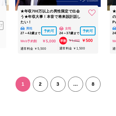
★年収700万以上の男性限定で出会
★
う★年収大事！本音で将来設計話し
たい！
P
了
男性
女性
予約可
予約可
27～42歳
24～37歳
2
まで
まで
￥500
￥5,000
￥1,000
早割
Web予約割
W
通常料金 ￥1,500
通常料金 ￥5,500
通
1
2
3
...
8