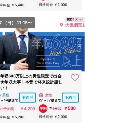
通常料金 ￥1,000
常料金 ￥5,400
個室ラウンジ
27 （日） 11:15〜
大阪個室1
年収600万以上の男性限定で出会
う★年収大事！本音で将来設計話し
たい！
男性
女性
予約可
予約可
0～44歳
27～37歳
まで
まで
￥500
￥4,200
￥1,500
早割
eb予約割
通常料金 ￥2,000
常料金 ￥5,200