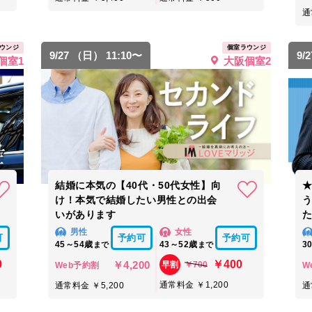
通
ウンジ
個室ラウンジ
9/27 （日） 11:10〜
9/
個室1
大阪個室2
結婚に本気の【40代・50代女性】向
★
け！本気で結婚したい男性との出会
いがあります
男性
女性
可
予約可
予約可
45～54歳
43～52歳
3
まで
まで
0
￥400
￥4,200
￥700
早割
Web予約割
W
通常料金 ￥1,200
通常料金 ￥5,200
通