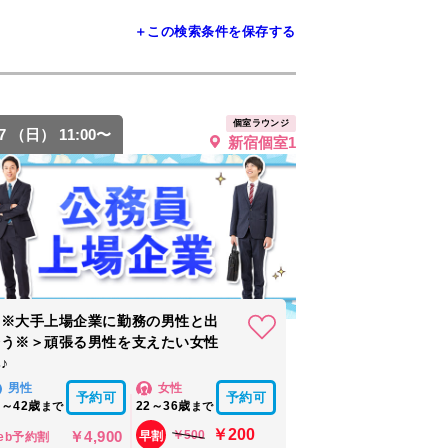
＋この検索条件を保存する
個室ラウンジ
27 （日） 11:00〜
新宿個室1
＜※大手上場企業に勤務の男性と出
会う※＞頑張る男性を支えたい女性
♪
男性
女性
予約可
予約可
5～42歳
22～36歳
まで
まで
￥200
￥4,900
￥500
早割
eb予約割