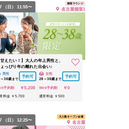
個室ラウンジ
27 （日） 11:55〜
名古屋個室1
【甘えたい！】大人の年上男性と、
ちょっぴり年の離れた出会い♪
男性
女性
予約可
予約可
8～38歳
28～38歳
まで
まで
￥5,200
￥0
eb予約割
Web予約割
常料金 ￥5,700
通常料金 ￥500
大人数オープン会場
27 （日） 12:25〜
名古屋