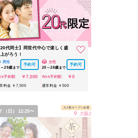
20代同士】同世代中心で楽しく盛
り上がろう！
男性
女性
予約可
予約可
4～29歳
20～28歳
まで
まで
￥7,000
￥0
eb予約割
Web予約割
常料金 ￥7,500
通常料金 ￥500
大人数オープン会場
27 （日） 12:25〜
大阪2