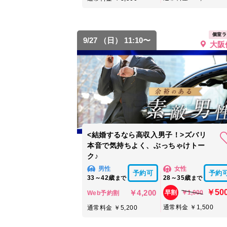
個室ラ
9/27 （日） 11:10〜
大阪
<結婚するなら高収入男子！>ズバリ
本音で気持ちよく、ぶっちゃけトー
ク♪
男性
女性
予約可
予約
33～42歳
28～35歳
まで
まで
￥50
￥4,200
￥1,000
早割
Web予約割
通常料金 ￥1,500
通常料金 ￥5,200