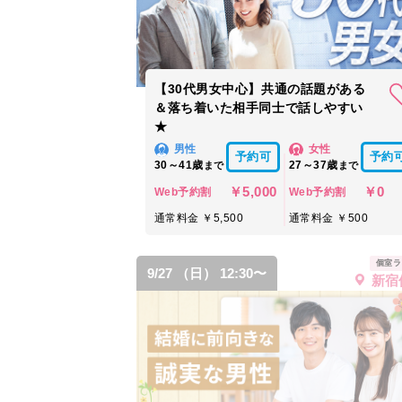
【30代男女中心】共通の話題がある
＆落ち着いた相手同士で話しやすい
★
男性
女性
予約可
予約
30～41歳
27～37歳
まで
まで
￥5,000
￥0
Web予約割
Web予約割
通常料金 ￥5,500
通常料金 ￥500
個室ラ
9/27 （日） 12:30〜
新宿