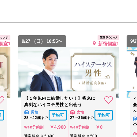
ウンジ
個室ラウンジ
9/27 （日） 10:55〜
9/
個室1
新宿個室1
【１年以内に結婚したい！】将来に
真剣なハイステ男性と出会う
へ
男性
女性
可
予約可
予約可
28～42歳
27～36歳
まで
まで
2
￥4,900
￥0
Web予約割
Web予約割
W
通常料金 ￥5,400
通常料金 ￥500