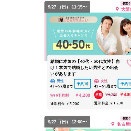
個室ラ
9/27 （日） 11:15〜
大阪
結婚に本気の【40代・50代女性】向
け！本気で結婚したい男性との出会
いがあります
男性
女性
予約可
予約
43～57歳
41～55歳
まで
まで
￥40
￥4,200
￥1,200
早割
Web予約割
通常料金 ￥1,700
通常料金 ￥5,200
個室ラ
9/27 （日） 12:00〜
名古屋