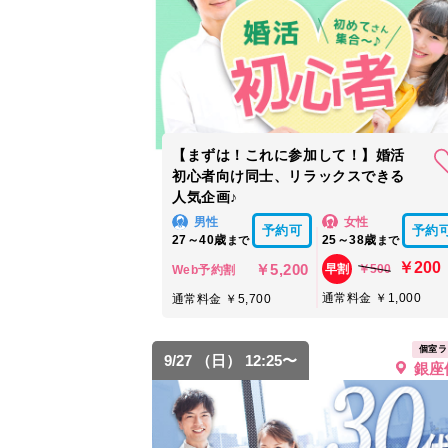
【まずは！これに参加して！】婚活
初心者向け同士、リラックスできる
人気企画♪
男性
女性
予約可
予約
27～40歳
25～38歳
まで
まで
￥200
￥5,200
￥500
早割
Web予約割
通常料金 ￥1,000
通常料金 ￥5,700
個室ラ
9/27 （日） 12:25〜
銀座