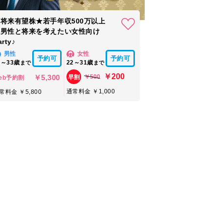
将来有望株★若手年収500万以上
の男性と将来を考えたい女性向け
arty♪
男性
女性
予約可
予約可
4～33歳
22～31歳
まで
まで
￥200
￥5,300
￥500
早割
eb予約割
通常料金 ￥1,000
常料金 ￥5,800