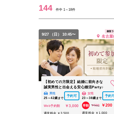
144
件中 1～18件
個室ラ
9/27 （日） 10:45〜
名古屋
【初めての方限定】結婚に前向きな
誠実男性と出会える安心婚活Party♪
男性
女性
予約可
予約
25～42歳
23～38歳
まで
まで
￥200
￥3,000
￥500
早割
Web予約割
通常料金 ￥1,000
通常料金 ￥3,500