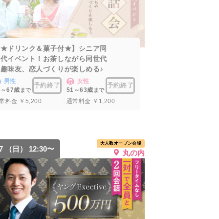
【★ドリンク＆菓子付★】シニア同
世代イベント！お茶しながら同世代
の趣味友、恋人づくりが楽しめる♪
男性
女性
予約終了
予約終了
5～67歳
51～63歳
まで
まで
常料金 ￥5,200
通常料金 ￥1,200
大人数オープン会場
27 （日） 12:30〜
丸の内