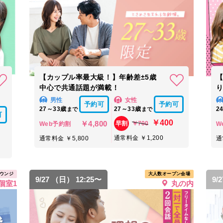
【カップル率最大級！】年齢差±5歳
【
中心で共通話題が満載！
男性
女性
予約可
予約可
27～33歳
27～33歳
2
まで
まで
可
￥400
￥4,800
￥700
早割
Web予約割
W
通常料金 ￥1,200
通常料金 ￥5,800
通
ウンジ
大人数オープン会場
9/27 （日） 12:25〜
9/
個室1
丸の内