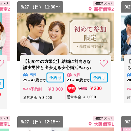
ウンジ
個室ラウンジ
9/27 （日） 11:30〜
9/
個室2
新宿個室2
【初めての方限定】結婚に前向きな
誠実男性と出会える安心婚活Party♪
男性
女性
予約可
予約可
25～42歳
23～38歳
2
まで
まで
可
￥200
￥3,000
￥500
早割
Web予約割
W
0
通常料金 ￥1,000
通常料金 ￥3,500
通
ウンジ
個室ラウンジ
9/27 （日） 12:15〜
9/
個室1
大阪個室1