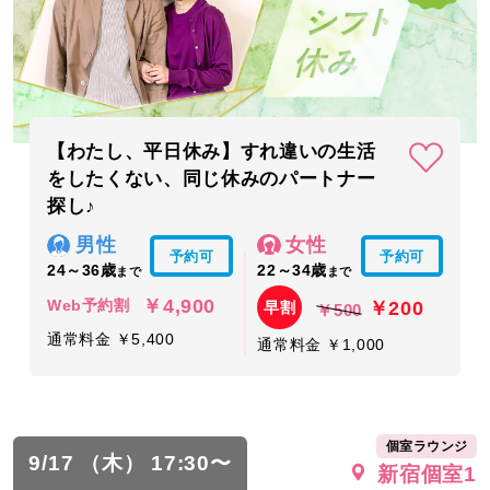
【わたし、平日休み】すれ違いの生活
をしたくない、同じ休みのパートナー
探し♪
男性
女性
予約可
予約可
24～36歳
22～34歳
まで
まで
￥4,900
￥200
Web予約割
早割
￥500
通常料金 ￥5,400
通常料金 ￥1,000
個室ラウンジ
9/17 （木） 17:30〜
新宿個室1