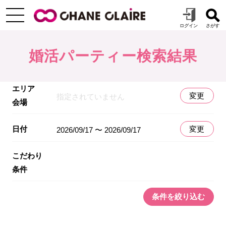
婚活パーティー検索結果
エリア
変更
指定されていません
会場
日付
変更
2026/09/17 〜 2026/09/17
こだわり
条件
条件を絞り込む