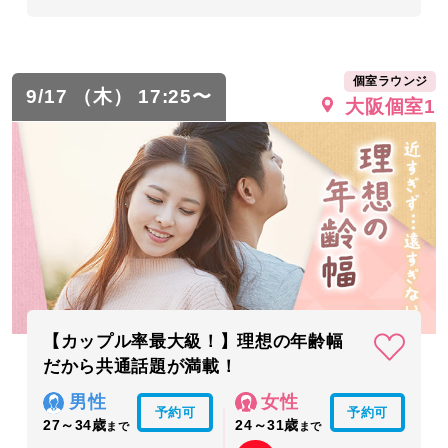
個室ラウンジ
9/17 （木） 17:25〜
大阪個室1
【カップル率最大級！】理想の年齢幅
だから共通話題が満載！
男性
女性
予約可
予約可
27～34歳
24～31歳
まで
まで