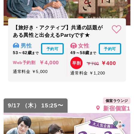
【旅好き・アクティブ】共通の話題が
ある異性と出会えるPartyです★
男性
女性
予約可
予約可
53～62歳
49～58歳
まで
まで
￥4,000
￥400
Web予約割
早割
￥700
通常料金 ￥5,000
通常料金 ￥1,200
個室ラウンジ
9/17 （木） 15:25〜
新宿個室1