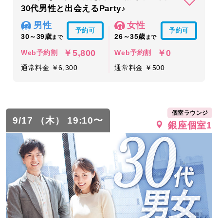
30代男性と出会えるParty♪
男性
女性
予約可
予約可
30～39歳
26～35歳
まで
まで
￥5,800
￥0
Web予約割
Web予約割
通常料金 ￥6,300
通常料金 ￥500
個室ラウンジ
9/17 （木） 19:10〜
銀座個室1