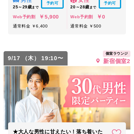
予約可
予約可
25～29歳
20～28歳
まで
まで
￥5,900
￥0
Web予約割
Web予約割
通常料金 ￥6,400
通常料金 ￥500
個室ラウンジ
9/17 （木） 19:10〜
新宿個室2
★大人な男性に甘えたい！落ち着いた