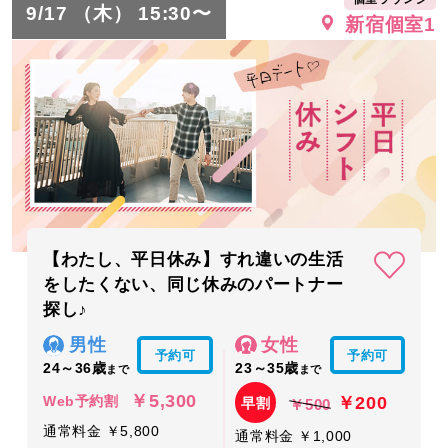
9/17 （木） 15:30〜
新宿個室1
【わたし、平日休み】すれ違いの生活
をしたくない、同じ休みのパートナー
探し♪
男性
女性
予約可
予約可
24～36歳
23～35歳
まで
まで
￥5,300
￥200
Web予約割
早割
￥500
通常料金 ￥5,800
通常料金 ￥1,000