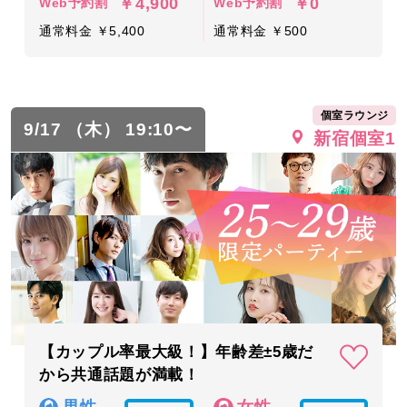
￥4,900
￥0
Web予約割
Web予約割
通常料金 ￥5,400
通常料金 ￥500
個室ラウンジ
9/17 （木） 19:10〜
新宿個室1
【カップル率最大級！】年齢差±5歳だ
から共通話題が満載！
男性
女性