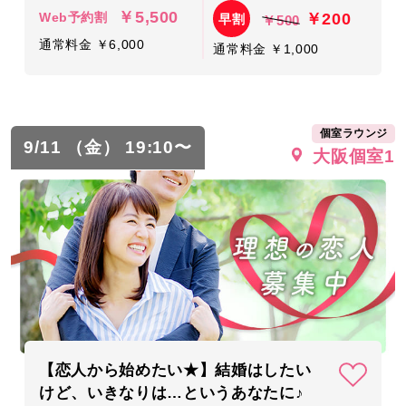
￥5,500
￥200
Web予約割
早割
￥500
通常料金 ￥6,000
通常料金 ￥1,000
個室ラウンジ
9/11 （金） 19:10〜
大阪個室1
【恋人から始めたい★】結婚はしたい
けど、いきなりは…というあなたに♪