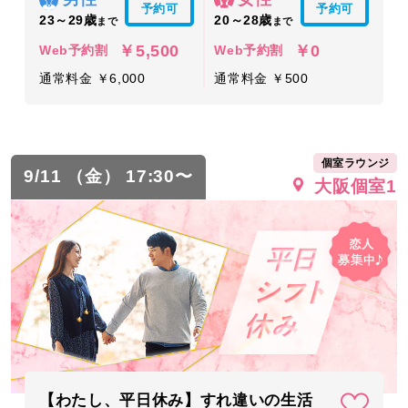
予約可
予約可
23～29歳
20～28歳
まで
まで
￥5,500
￥0
Web予約割
Web予約割
通常料金 ￥6,000
通常料金 ￥500
個室ラウンジ
9/11 （金） 17:30〜
大阪個室1
【わたし、平日休み】すれ違いの生活