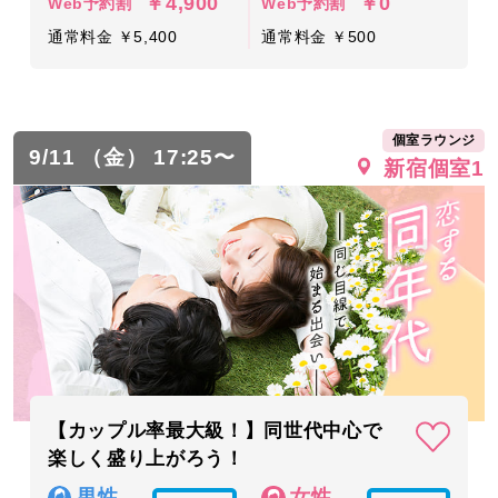
￥4,900
￥0
Web予約割
Web予約割
通常料金 ￥5,400
通常料金 ￥500
個室ラウンジ
9/11 （金） 17:25〜
新宿個室1
【カップル率最大級！】同世代中心で
楽しく盛り上がろう！
男性
女性