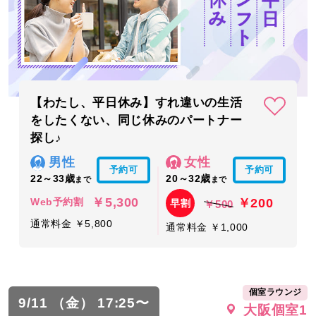
【わたし、平日休み】すれ違いの生活
をしたくない、同じ休みのパートナー
探し♪
男性
女性
予約可
予約可
22～33歳
20～32歳
まで
まで
￥5,300
￥200
Web予約割
早割
￥500
通常料金 ￥5,800
通常料金 ￥1,000
個室ラウンジ
9/11 （金） 17:25〜
大阪個室1