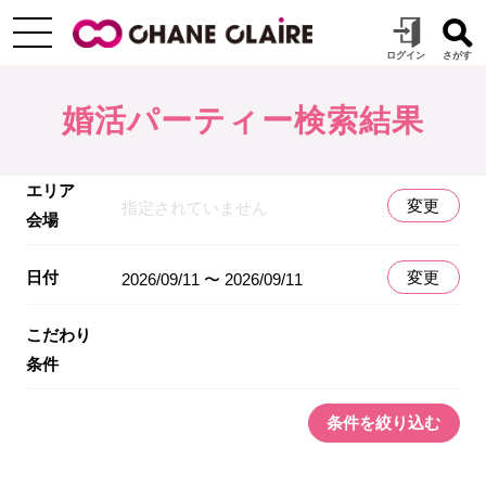
婚活パーティー検索結果
エリア
変更
指定されていません
会場
日付
変更
2026/09/11 〜 2026/09/11
こだわり
条件
条件を絞り込む