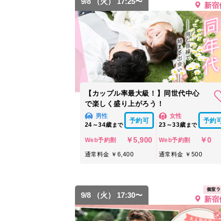
9/8 （火） 17:25〜
新宿
【カップル率最大級！】同世代中心
で楽しく盛り上がろう！
男性
女性
予約可
予約
24～34歳
23～33歳
まで
まで
￥5,900
￥0
Web予約割
Web予約割
通常料金 ￥6,400
通常料金 ￥500
個室ラ
9/8 （火） 17:30〜
新宿