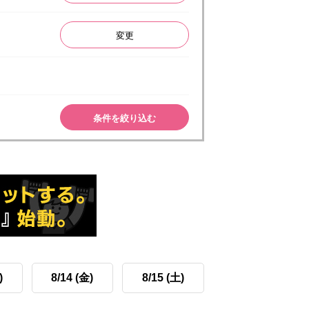
変更
条件を絞り込む
)
8/14 (金)
8/15 (土)