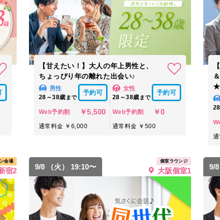
【甘えたい！】大人の年上男性と、
【
ちょっぴり年の離れた出会い♪
男性
女性
可
予約可
予約可
28～38歳
28～38歳
まで
まで
2
￥5,500
￥0
Web予約割
Web予約割
W
通常料金 ￥6,000
通常料金 ￥500
通
ン会場
個室ラウンジ
9/8 （火） 19:10〜
9/
新宿2
大阪個室1