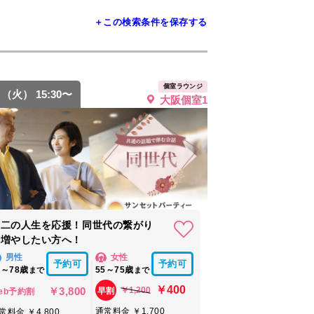
＋この検索条件を保存する
個室ラウンジ
8 （火） 15:30〜
大阪個室1
第二の人生を応援！同世代の繋がり
を増やしたい方へ！
男性
女性
予約可
予約可
8～78歳
55～75歳
まで
まで
￥400
￥3,800
￥1,200
早割
eb予約割
通常料金 ￥1,700
常料金 ￥4,800