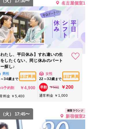
8 （火） 17:30〜
名古屋個室1
【わたし、平日休み】すれ違いの生
活をしたくない、同じ休みのパート
ー探し♪
男性
女性
ほぼ満員
ほぼ満員
4～34歳
22～32歳
まで
まで
￥200
￥4,900
￥500
早割
eb予約割
通常料金 ￥1,000
常料金 ￥5,400
個室ラウンジ
8 （火） 17:45〜
新宿個室2