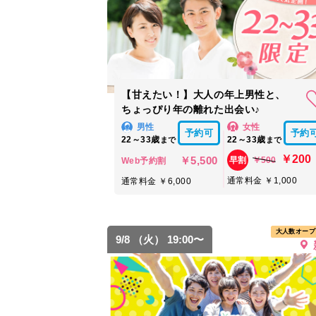
【甘えたい！】大人の年上男性と、
ちょっぴり年の離れた出会い♪
男性
女性
予約可
予約
22～33歳
22～33歳
まで
まで
￥200
￥5,500
￥500
早割
Web予約割
通常料金 ￥1,000
通常料金 ￥6,000
大人数オープ
9/8 （火） 19:00〜