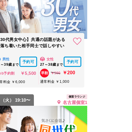
30代男女中心】共通の話題がある
＆落ち着いた相手同士で話しやすい
★
男性
女性
予約可
予約可
8～39歳
27～38歳
まで
まで
￥200
￥5,500
￥500
早割
eb予約割
通常料金 ￥1,000
常料金 ￥6,000
個室ラウンジ
8 （火） 19:10〜
名古屋個室1