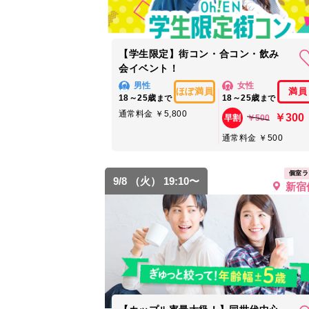
【学生限定】街コン・合コン・飲み
会イベント！
男性
女性
ほぼ満員
満員
18～25歳
18～25歳
まで
まで
通常料金 ￥5,800
￥300
￥500
早割
通常料金 ￥500
個室ラ
9/8 （火） 19:10〜
新宿