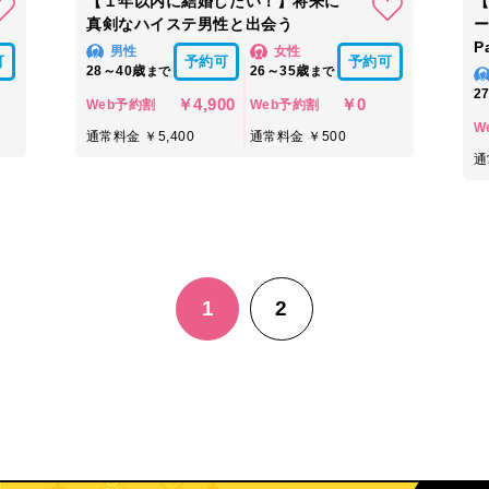
【１年以内に結婚したい！】将来に
真剣なハイステ男性と出会う
P
男性
女性
可
予約可
予約可
28～40歳
26～35歳
まで
まで
2
￥4,900
￥0
Web予約割
Web予約割
W
通常料金 ￥5,400
通常料金 ￥500
通
1
2