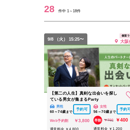
28
件中 1～18件
個室ラ
9/8 （火） 15:25〜
大阪
【第二の人生】真剣な出会いを探し
ている男女が集まるParty
男性
女性
予約可
予約
60～74歳
56～70歳
まで
まで
￥400
￥3,800
￥700
早割
Web予約割
通常料金 ￥1,200
通常料金 ￥4,800