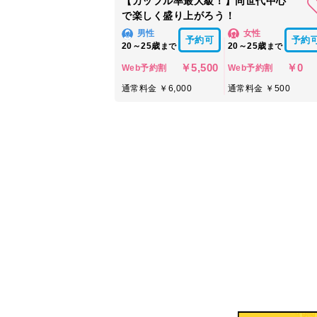
【カップル率最大級！】同世代中心
で楽しく盛り上がろう！
男性
女性
予約可
予約
20～25歳
20～25歳
まで
まで
￥5,500
￥0
Web予約割
Web予約割
通常料金 ￥6,000
通常料金 ￥500