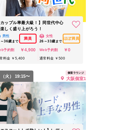
【カップル率最大級！】同世代中心
で楽しく盛り上がろう！
男性
女性
満員
ほぼ満員
9～36歳
26～33歳
まで
まで
￥4,900
￥0
eb予約割
Web予約割
常料金 ￥5,400
通常料金 ￥500
個室ラウンジ
8 （火） 19:15〜
大阪個室1