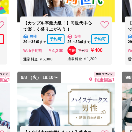
【カップル率最大級！】同世代中心
で楽しく盛り上がろう！
男性
女性
予約可
予約可
29～36歳
26～33歳
2
まで
まで
￥400
￥4,300
￥700
早割
Web予約割
W
通常料金 ￥1,200
通常料金 ￥5,300
通
ウンジ
個室ラウンジ
9/8 （火） 19:10〜
9/
個室1
銀座個室1