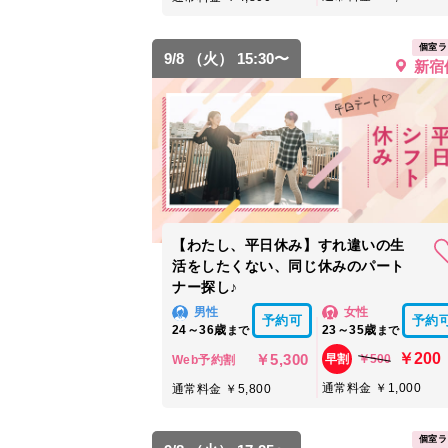
個室ラ
9/8 （火） 15:30〜
新宿
【わたし、平日休み】すれ違いの生
活をしたくない、同じ休みのパート
ナー探し♪
男性
女性
予約可
予約
24～36歳
23～35歳
まで
まで
￥200
￥5,300
￥500
早割
Web予約割
通常料金 ￥1,000
通常料金 ￥5,800
個室ラ