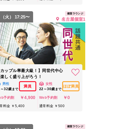
個室ラウンジ
8 （火） 17:25〜
名古屋個室1
【カップル率最大級！】同世代中心
で楽しく盛り上がろう！
男性
女性
満員
ほぼ満員
6～32歳
22～30歳
まで
まで
￥4,900
￥0
eb予約割
Web予約割
常料金 ￥5,400
通常料金 ￥500
個室ラウンジ