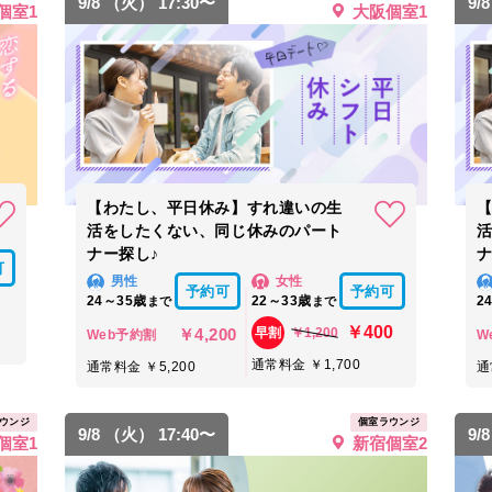
9/8 （火） 17:30〜
9/
個室1
大阪個室1
【わたし、平日休み】すれ違いの生
活をしたくない、同じ休みのパート
ナー探し♪
ナ
可
男性
女性
予約可
予約可
24～35歳
22～33歳
2
まで
まで
￥400
￥4,200
￥1,200
早割
Web予約割
W
通常料金 ￥1,700
通常料金 ￥5,200
通
ウンジ
個室ラウンジ
9/8 （火） 17:40〜
9/
個室1
新宿個室2