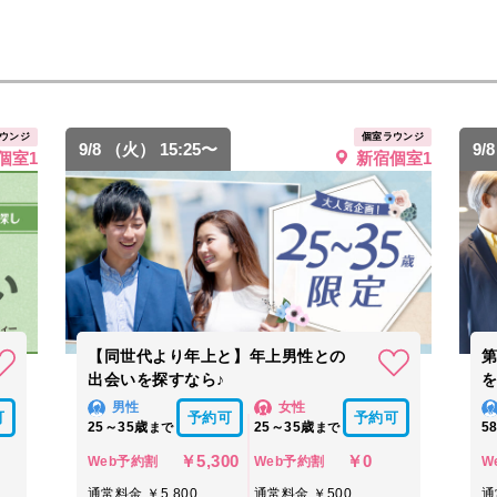
ウンジ
個室ラウンジ
9/8 （火） 15:25〜
9/
個室1
新宿個室1
【同世代より年上と】年上男性との
出会いを探すなら♪
男性
女性
可
予約可
予約可
25～35歳
25～35歳
5
まで
まで
￥5,300
￥0
Web予約割
Web予約割
W
通常料金 ￥5,800
通常料金 ￥500
通