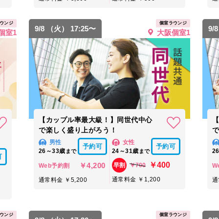
ウンジ
個室ラウンジ
9/8 （火） 17:25〜
9/
個室1
大阪個室1
【カップル率最大級！】同世代中心
で楽しく盛り上がろう！
男性
女性
予約可
予約可
26～33歳
24～31歳
2
まで
まで
可
￥400
￥4,200
￥700
早割
Web予約割
W
通常料金 ￥1,200
通常料金 ￥5,200
通
ウンジ
個室ラウンジ