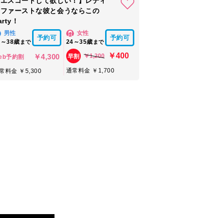
【エスコートして欲しい！】レディ
ーファーストな彼と会うならこの
arty！
男性
女性
予約可
予約可
7～38歳
24～35歳
まで
まで
￥400
￥4,300
￥1,200
早割
eb予約割
通常料金 ￥1,700
常料金 ￥5,300