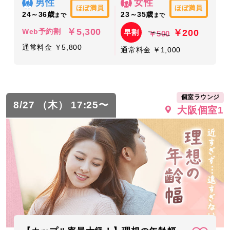
男性
女性
ほぼ満員
ほぼ満員
24～36歳
23～35歳
まで
まで
￥5,300
￥200
Web予約割
早割
￥500
通常料金 ￥5,800
通常料金 ￥1,000
個室ラウンジ
8/27 （木） 17:25〜
大阪個室1