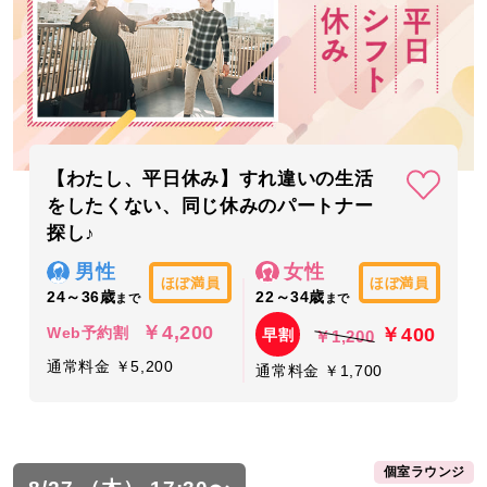
【わたし、平日休み】すれ違いの生活
をしたくない、同じ休みのパートナー
探し♪
男性
女性
ほぼ満員
ほぼ満員
24～36歳
22～34歳
まで
まで
￥4,200
￥400
Web予約割
早割
￥1,200
通常料金 ￥5,200
通常料金 ￥1,700
個室ラウンジ