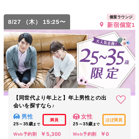
個室ラウンジ
8/27 （木） 15:25〜
新宿個室1
【同世代より年上と】年上男性との出
会いを探すなら♪
男性
女性
満員
ほぼ満員
25～35歳
25～35歳
まで
まで
￥5,300
￥0
Web予約割
Web予約割