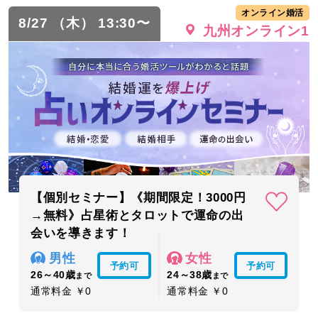
オンライン婚活
8/27 （木） 13:30〜
九州オンライン1
【個別セミナー】《期間限定！3000円
→無料》占星術とタロットで運命の出
会いを導きます！
男性
女性
予約可
予約可
26～40歳
24～38歳
まで
まで
通常料金 ￥0
通常料金 ￥0