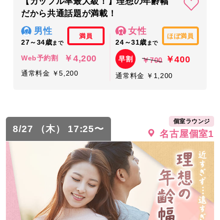
【カップル率最大級！】理想の年齢幅
だから共通話題が満載！
男性
女性
満員
ほぼ満員
27～34歳
24～31歳
まで
まで
￥4,200
￥400
Web予約割
早割
￥700
通常料金 ￥5,200
通常料金 ￥1,200
個室ラウンジ
8/27 （木） 17:25〜
名古屋個室1