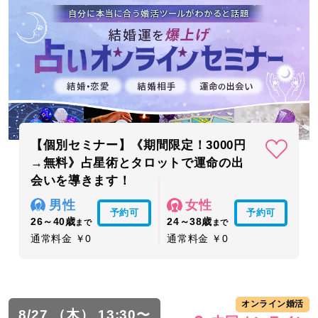
【個別セミナー】《期間限定！3000円
→無料》占星術とタロットで運命の出
会いを導きます！
男性
女性
予約可
予約可
26～40歳
24～38歳
まで
まで
通常料金 ￥0
通常料金 ￥0
オンライン婚活
8/27 （木） 13:30〜