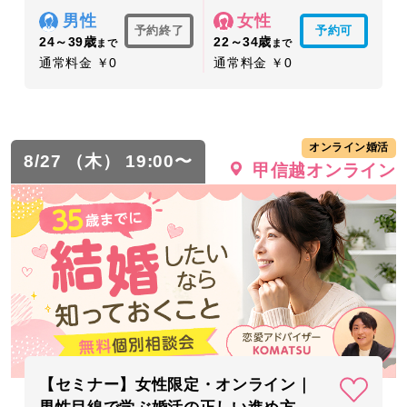
男性
女性
予約終了
予約可
24～39歳
22～34歳
まで
まで
通常料金 ￥0
通常料金 ￥0
オンライン婚活
8/27 （木） 19:00〜
甲信越オンライン
【セミナー】女性限定・オンライン｜