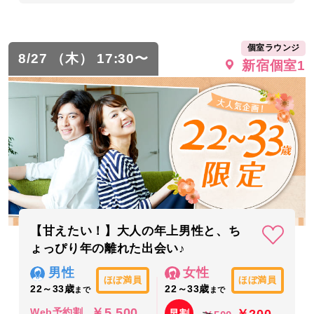
個室ラウンジ
8/27 （木） 17:30〜
新宿個室1
【甘えたい！】大人の年上男性と、ち
ょっぴり年の離れた出会い♪
男性
女性
ほぼ満員
ほぼ満員
22～33歳
22～33歳
まで
まで
￥5,500
￥200
Web予約割
早割