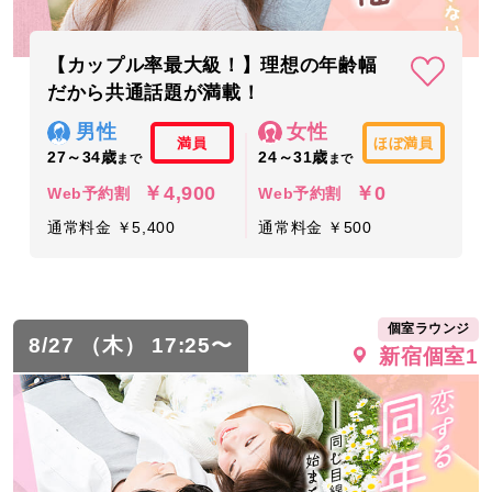
【カップル率最大級！】理想の年齢幅
だから共通話題が満載！
男性
女性
満員
ほぼ満員
27～34歳
24～31歳
まで
まで
￥4,900
￥0
Web予約割
Web予約割
通常料金 ￥5,400
通常料金 ￥500
個室ラウンジ
8/27 （木） 17:25〜
新宿個室1