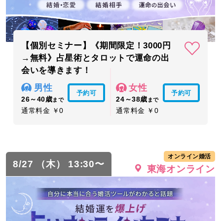
【個別セミナー】《期間限定！3000円
→無料》占星術とタロットで運命の出
会いを導きます！
男性
女性
予約可
予約可
26～40歳
24～38歳
まで
まで
通常料金 ￥0
通常料金 ￥0
オンライン婚活
8/27 （木） 13:30〜
東海オンライン