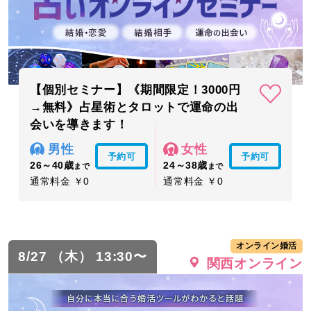
【個別セミナー】《期間限定！3000円
→無料》占星術とタロットで運命の出
会いを導きます！
男性
女性
予約可
予約可
26～40歳
24～38歳
まで
まで
通常料金 ￥0
通常料金 ￥0
オンライン婚活
8/27 （木） 13:30〜
関西オンライン