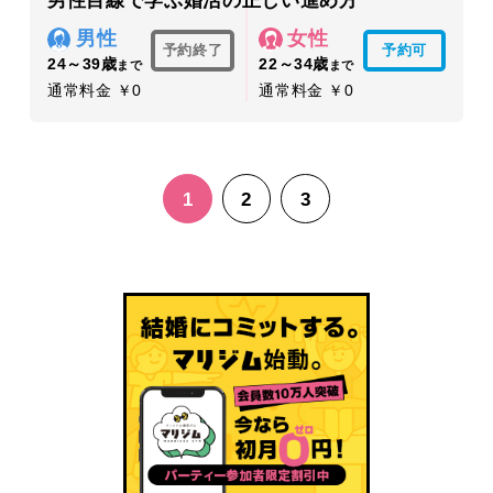
男性目線で学ぶ婚活の正しい進め方
男性
女性
予約終了
予約可
24～39歳
22～34歳
まで
まで
通常料金 ￥0
通常料金 ￥0
1
2
3