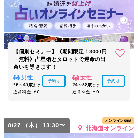
【個別セミナー】《期間限定！3000円
→無料》占星術とタロットで運命の出
会いを導きます！
男性
女性
予約可
予約可
26～40歳
24～38歳
まで
まで
通常料金 ￥0
通常料金 ￥0
オンライン婚活
8/27 （木） 13:30〜
北海道オンライン