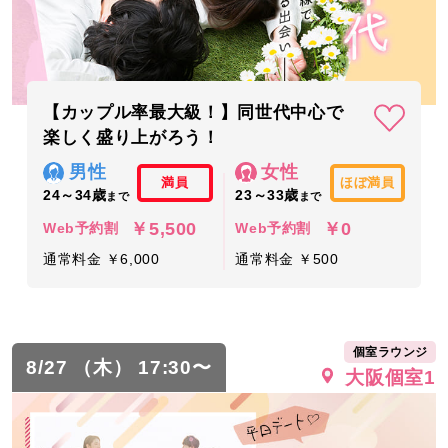
【カップル率最大級！】同世代中心で
楽しく盛り上がろう！
男性
女性
満員
ほぼ満員
24～34歳
23～33歳
まで
まで
￥5,500
￥0
Web予約割
Web予約割
通常料金 ￥6,000
通常料金 ￥500
個室ラウンジ
8/27 （木） 17:30〜
大阪個室1