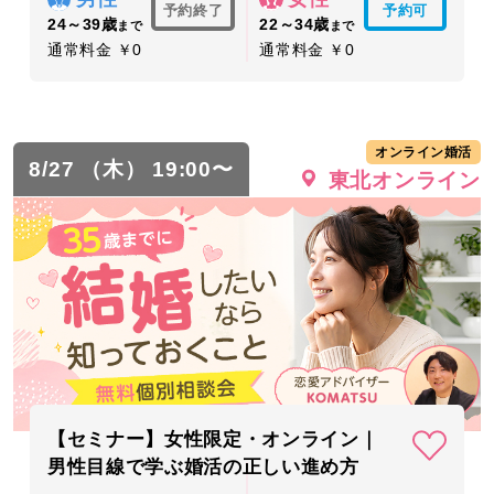
予約終了
予約可
24～39歳
22～34歳
まで
まで
通常料金 ￥0
通常料金 ￥0
オンライン婚活
8/27 （木） 19:00〜
東北オンライン
【セミナー】女性限定・オンライン｜
男性目線で学ぶ婚活の正しい進め方