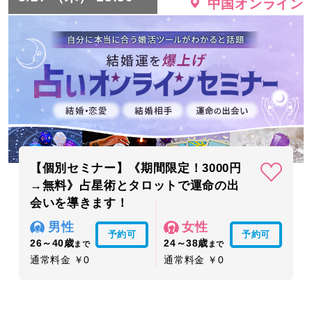
中国オンライン
【個別セミナー】《期間限定！3000円
→無料》占星術とタロットで運命の出
会いを導きます！
男性
女性
予約可
予約可
26～40歳
24～38歳
まで
まで
通常料金 ￥0
通常料金 ￥0