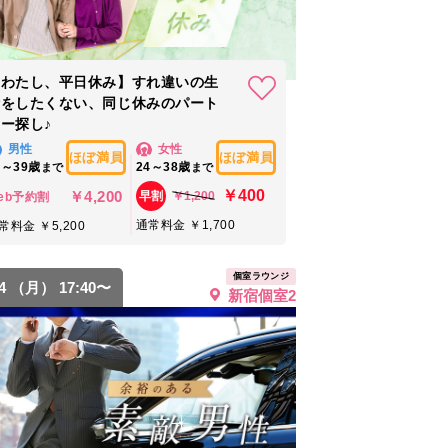
【わたし、平日休み】すれ違いの生
活をしたくない、同じ休みのパート
ー探し♪
男性
女性
ほぼ満員
ほぼ満員
5～39歳
24～38歳
まで
まで
￥400
￥4,200
￥1,200
早割
eb予約割
通常料金 ￥1,700
常料金 ￥5,200
個室ラウンジ
24 （月） 17:40〜
新宿個室2