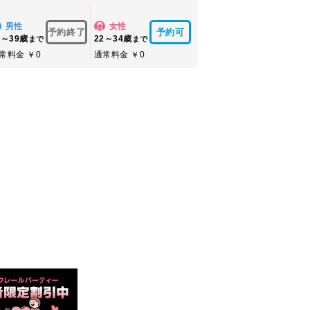
方
男性
女性
予約終了
予約可
4～39歳
22～34歳
まで
まで
常料金 ￥0
通常料金 ￥0