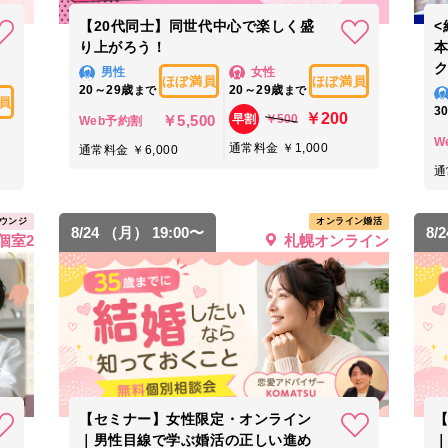
【20代同士】同世代中心で楽しく盛
<
り上がろう！
ク
男性
女性
ほぼ満員
ほぼ満員
20～29歳
20～29歳
まで
まで
員
3
￥200
￥5,500
￥500
早割
Web予約割
W
通常料金 ￥1,000
通常料金 ￥6,000
通
ウンジ
オンライン婚活
8/24 （月） 19:00〜
8/
個室2
札幌オンライン
【セミナー】女性限定・オンライン
｜男性目線で学ぶ婚活の正しい進め