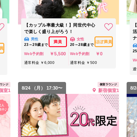
【カップル率最大級！】同世代中心
で楽しく盛り上がろう！
ナ
男性
女性
満員
ほぼ満員
23～29歳
20～28歳
まで
まで
員
2
￥5,500
￥0
Web予約割
Web予約割
W
通常料金 ￥6,000
通常料金 ￥500
通
ウンジ
個室ラウンジ
8/24 （月） 17:30〜
8/
個室1
新宿個室1