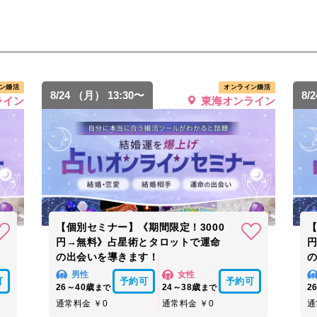
ン婚活
オンライン婚活
8/24 （月） 13:30〜
8/
ライン
東海オンライン
【個別セミナー】《期間限定！3000
【
円→無料》占星術とタロットで運命
の出会いを導きます！
男性
女性
可
予約可
予約可
26～40歳
24～38歳
2
まで
まで
通常料金 ￥0
通常料金 ￥0
通