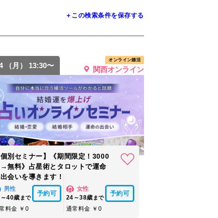
＋この検索条件を保存する
オンライン婚活
24 （月） 13:30〜
関西オンライン
個別セミナー】《期間限定！3000
円→無料》占星術とタロットで運命
の出会いを導きます！
男性
女性
予約可
予約可
6～40歳
24～38歳
まで
まで
常料金 ￥0
通常料金 ￥0