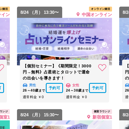
ン婚活
オンライン婚活
8/24 （月） 13:30〜
8/
ライン
中国オンライン
【個別セミナー】《期間限定！3000
【
円→無料》占星術とタロットで運命
の出会いを導きます！
男性
女性
可
予約可
予約可
26～40歳
24～38歳
2
まで
まで
通常料金 ￥0
通常料金 ￥0
通
ウンジ
個室ラウンジ
8/24 （月） 15:30〜
8/
個室1
新宿個室1