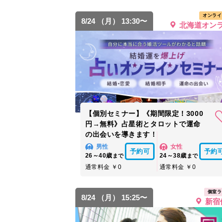
オンライ
8/24 （月） 13:30〜
北海道オン
【個別セミナー】《期間限定！3000
円→無料》占星術とタロットで運命
の出会いを導きます！
男性
女性
予約可
予約
26～40歳
24～38歳
まで
まで
通常料金 ￥0
通常料金 ￥0
個室ラ
8/24 （月） 15:25〜
新宿