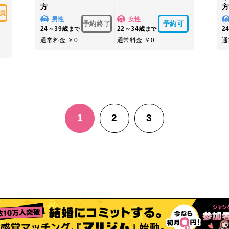
方
員
男性
女性
予約終了
予約可
24～39歳
22～34歳
2
まで
まで
通常料金 ￥0
通常料金 ￥0
通
1
2
3