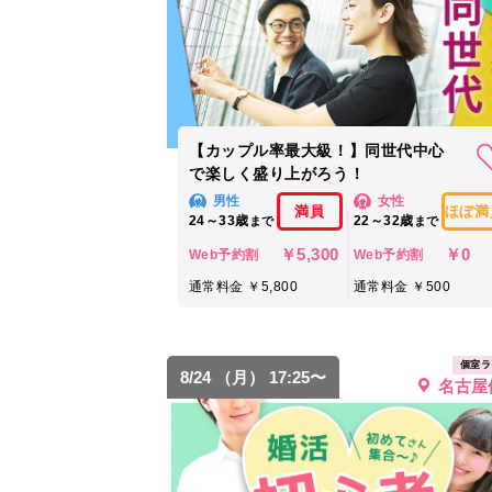
【カップル率最大級！】同世代中心
で楽しく盛り上がろう！
男性
女性
満員
ほぼ満
24～33歳
22～32歳
まで
まで
￥5,300
￥0
Web予約割
Web予約割
通常料金 ￥5,800
通常料金 ￥500
個室ラ
8/24 （月） 17:25〜
名古屋