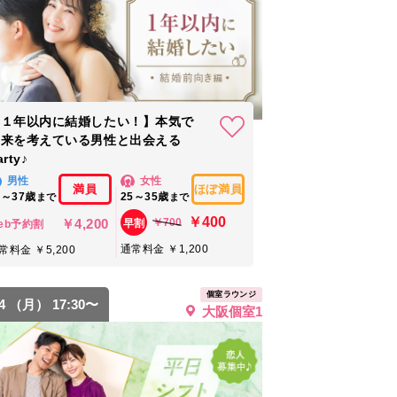
【１年以内に結婚したい！】本気で
将来を考えている男性と出会える
arty♪
男性
女性
満員
ほぼ満員
7～37歳
25～35歳
まで
まで
￥400
￥4,200
￥700
早割
eb予約割
通常料金 ￥1,200
常料金 ￥5,200
個室ラウンジ
24 （月） 17:30〜
大阪個室1