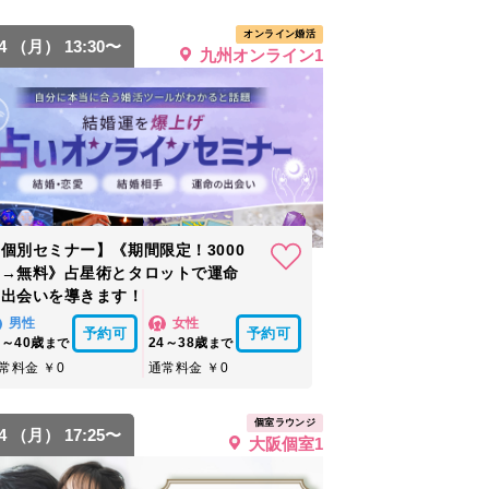
オンライン婚活
24 （月） 13:30〜
九州オンライン1
個別セミナー】《期間限定！3000
円→無料》占星術とタロットで運命
の出会いを導きます！
男性
女性
予約可
予約可
6～40歳
24～38歳
まで
まで
常料金 ￥0
通常料金 ￥0
個室ラウンジ
24 （月） 17:25〜
大阪個室1