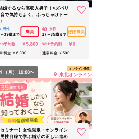
結婚するなら高収入男子！>ズバリ
本音で気持ちよく、ぶっちゃけトー
♪
男性
女性
満員
ほぼ満員
0～39歳
27～35歳
まで
まで
￥5,800
￥0
eb予約割
Web予約割
常料金 ￥6,300
通常料金 ￥500
オンライン婚活
24 （月） 19:00〜
東北オンライン
【セミナー】女性限定・オンライン
｜男性目線で学ぶ婚活の正しい進め