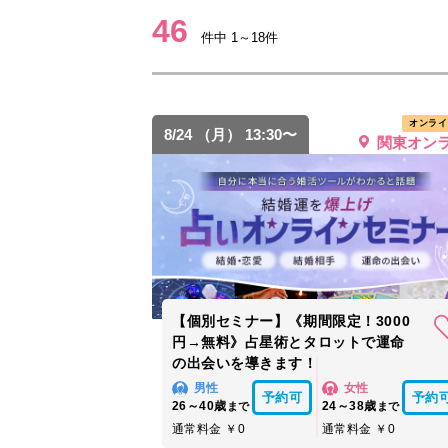
46
件中 1～18件
オンライ
8/24 （月） 13:30〜
関東オン
【個別セミナー】《期間限定！3000
円→無料》占星術とタロットで運命
の出会いを導きます！
男性
女性
予約可
予約
26～40歳
24～38歳
まで
まで
通常料金 ￥0
通常料金 ￥0