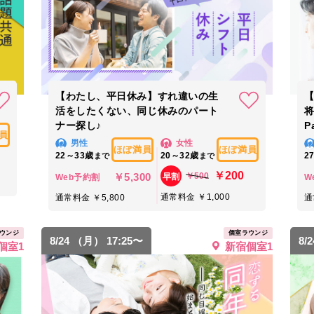
【わたし、平日休み】すれ違いの生
活をしたくない、同じ休みのパート
ナー探し♪
P
員
男性
女性
ほぼ満員
ほぼ満員
22～33歳
20～32歳
2
まで
まで
￥200
￥5,300
￥500
早割
Web予約割
W
通常料金 ￥1,000
通常料金 ￥5,800
通
ウンジ
個室ラウンジ
8/24 （月） 17:25〜
8/
個室1
新宿個室1