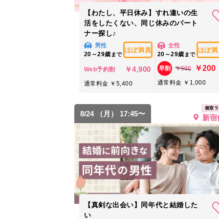
【わたし、平日休み】すれ違いの生
活をしたくない、同じ休みのパート
ナー探し♪
男性
女性
ほぼ満員
ほぼ満
20～29歳
20～29歳
まで
まで
￥200
￥4,900
￥500
早割
Web予約割
通常料金 ￥1,000
通常料金 ￥5,400
個室ラ
8/24 （月） 17:45〜
新宿
【真剣な出会い】同年代と結婚した
い