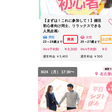
【まずは！これに参加して！】婚活
初心者向け同士、リラックスできる
人気企画♪
男性
女性
満員
ほぼ満
23～28歳
20～27歳
まで
まで
￥4,900
￥0
Web予約割
Web予約割
通常料金 ￥5,400
通常料金 ￥500
個室ラ
8/24 （月） 17:30〜
名古屋