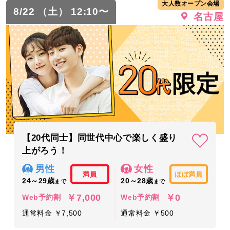
大人数オープン会場
8/22 （土） 12:10〜
名古屋
【20代同士】同世代中心で楽しく盛り
上がろう！
男性
女性
満員
ほぼ満員
24～29歳
20～28歳
まで
まで
￥7,000
￥0
Web予約割
Web予約割
通常料金 ￥7,500
通常料金 ￥500