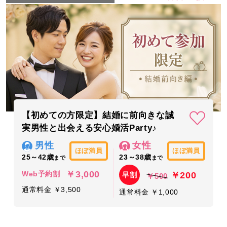
【初めての方限定】結婚に前向きな誠
実男性と出会える安心婚活Party♪
男性
女性
ほぼ満員
ほぼ満員
25～42歳
23～38歳
まで
まで
￥3,000
￥200
Web予約割
早割
￥500
通常料金 ￥3,500
通常料金 ￥1,000