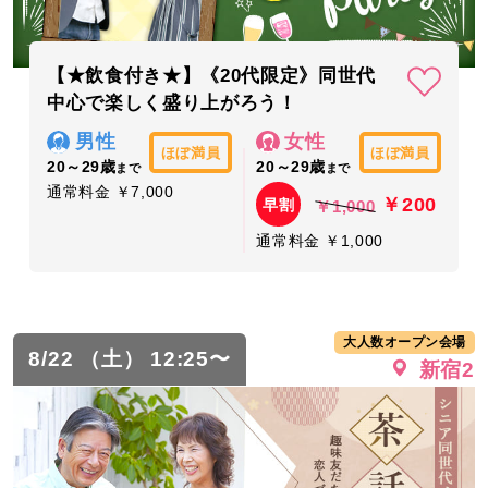
【★飲食付き★】《20代限定》同世代
中心で楽しく盛り上がろう！
男性
女性
ほぼ満員
ほぼ満員
20～29歳
20～29歳
まで
まで
通常料金 ￥7,000
￥200
早割
￥1,000
通常料金 ￥1,000
大人数オープン会場
8/22 （土） 12:25〜
新宿2