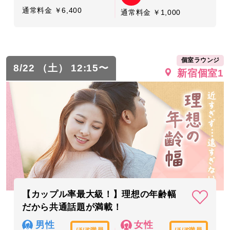
通常料金 ￥6,400
通常料金 ￥1,000
個室ラウンジ
8/22 （土） 12:15〜
新宿個室1
【カップル率最大級！】理想の年齢幅
だから共通話題が満載！
男性
女性