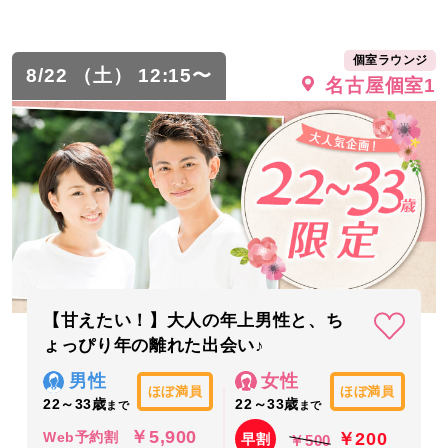
個室ラウンジ
8/22 （土） 12:15〜
名古屋個室1
【甘えたい！】大人の年上男性と、ち
ょっぴり年の離れた出会い♪
男性
女性
ほぼ満員
ほぼ満員
22～33歳
22～33歳
まで
まで
￥5,900
￥200
Web予約割
早割
￥500