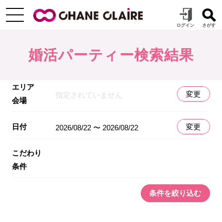
婚活パーティー検索結果
エリア
変更
指定されていません
会場
日付
変更
2026/08/22 〜 2026/08/22
こだわり
条件
条件を絞り込む