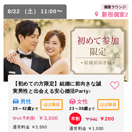
個室ラウンジ
8/22 （土） 11:00〜
新宿個室2
【初めての方限定】結婚に前向きな誠
実男性と出会える安心婚活Party♪
男性
女性
ほぼ満員
ほぼ満員
25～42歳
23～38歳
まで
まで
￥3,000
￥200
Web予約割
早割
￥500
通常料金 ￥3,500
通常料金 ￥1,000