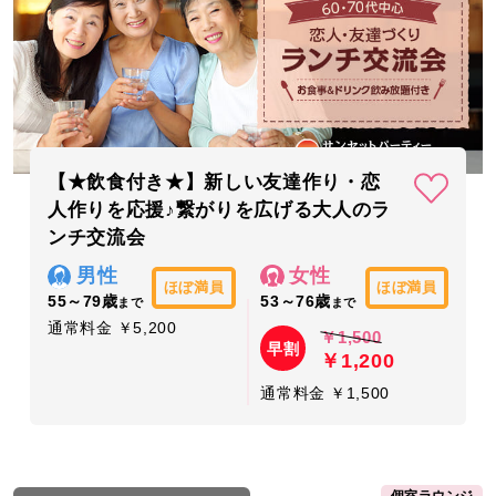
【★飲食付き★】新しい友達作り・恋
人作りを応援♪繋がりを広げる大人のラ
ンチ交流会
男性
女性
ほぼ満員
ほぼ満員
55～79歳
53～76歳
まで
まで
通常料金 ￥5,200
￥1,500
早割
￥1,200
通常料金 ￥1,500