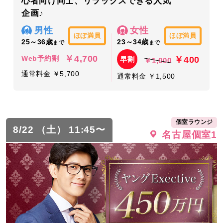
心者向け同士、リラックスできる人気
企画♪
男性
女性
ほぼ満員
ほぼ満員
25～36歳
23～34歳
まで
まで
￥4,700
￥400
Web予約割
早割
￥1,000
通常料金 ￥5,700
通常料金 ￥1,500
個室ラウンジ
8/22 （土） 11:45〜
名古屋個室1