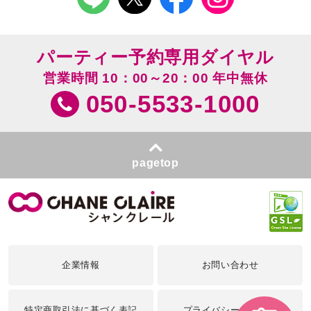
パーティー予約専用ダイヤル
営業時間 10：00～20：00 年中無休
050-5533-1000
pagetop
企業情報
お問い合わせ
特定商取引法に基づく表記
プライバシーポリシー