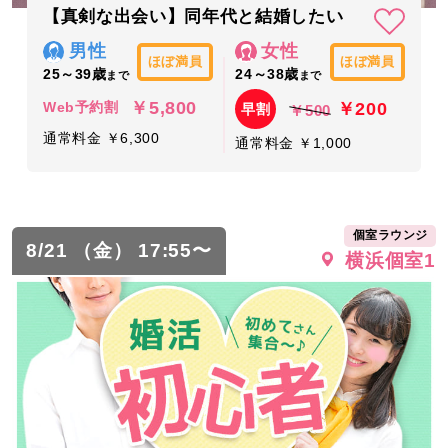
【真剣な出会い】同年代と結婚したい
男性
女性
ほぼ満員
ほぼ満員
25～39歳
24～38歳
まで
まで
￥5,800
￥200
Web予約割
早割
￥500
通常料金 ￥6,300
通常料金 ￥1,000
個室ラウンジ
8/21 （金） 17:55〜
横浜個室1