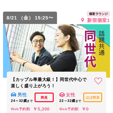
個室ラウンジ
8/21 （金） 15:25〜
新宿個室1
【カップル率最大級！】同世代中心で
楽しく盛り上がろう！
男性
女性
満員
ほぼ満員
24～32歳
22～32歳
まで
まで
￥5,300
￥0
Web予約割
Web予約割