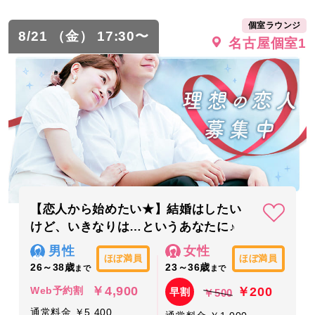
個室ラウンジ
8/21 （金） 17:30〜
名古屋個室1
【恋人から始めたい★】結婚はしたい
けど、いきなりは…というあなたに♪
男性
女性
ほぼ満員
ほぼ満員
26～38歳
23～36歳
まで
まで
￥4,900
￥200
Web予約割
早割
￥500
通常料金 ￥5,400