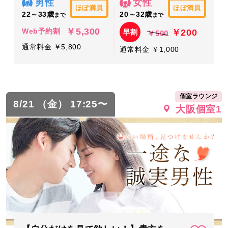
男性
女性
ほぼ満員
ほぼ満員
22～33歳
20～32歳
まで
まで
￥5,300
￥200
Web予約割
早割
￥500
通常料金 ￥5,800
通常料金 ￥1,000
個室ラウンジ
8/21 （金） 17:25〜
大阪個室1