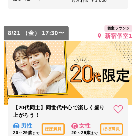
通常料金 ￥1,000
個室ラウンジ
8/21 （金） 17:30〜
新宿個室1
【20代同士】同世代中心で楽しく盛り
上がろう！
男性
女性
ほぼ満員
ほぼ満員
20～29歳
20～29歳
まで
まで