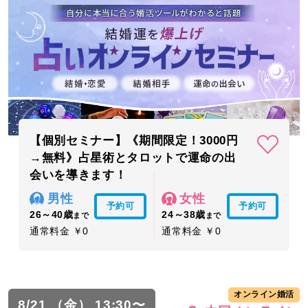
【個別セミナー】《期間限定！3000円
→無料》占星術とタロットで運命の出
会いを導きます！
男性
女性
予約可
予約可
26～40歳
24～38歳
まで
まで
通常料金 ￥0
通常料金 ￥0
オンライン婚活
8/21 （金） 13:30〜