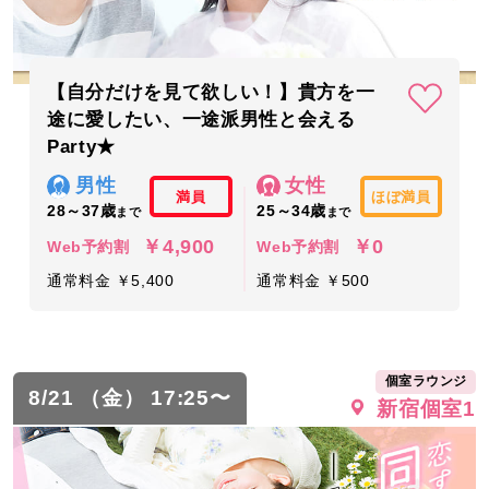
【自分だけを見て欲しい！】貴方を一
途に愛したい、一途派男性と会える
Party★
男性
女性
満員
ほぼ満員
28～37歳
25～34歳
まで
まで
￥4,900
￥0
Web予約割
Web予約割
通常料金 ￥5,400
通常料金 ￥500
個室ラウンジ
8/21 （金） 17:25〜
新宿個室1