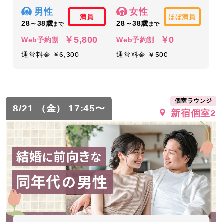
男性
女性
満員
ほぼ満員
28～38歳
28～38歳
まで
まで
￥5,800
￥0
Web予約割
Web予約割
通常料金 ￥6,300
通常料金 ￥500
個室ラウンジ
8/21 （金） 17:45〜
新宿個室2