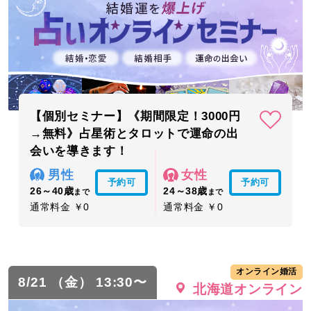
【個別セミナー】《期間限定！3000円
→無料》占星術とタロットで運命の出
会いを導きます！
男性
女性
予約可
予約可
26～40歳
24～38歳
まで
まで
通常料金 ￥0
通常料金 ￥0
オンライン婚活
8/21 （金） 13:30〜
北海道オンライン