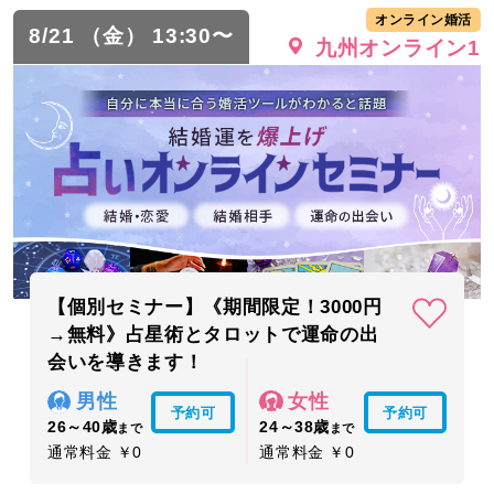
オンライン婚活
8/21 （金） 13:30〜
九州オンライン1
【個別セミナー】《期間限定！3000円
→無料》占星術とタロットで運命の出
会いを導きます！
男性
女性
予約可
予約可
26～40歳
24～38歳
まで
まで
通常料金 ￥0
通常料金 ￥0