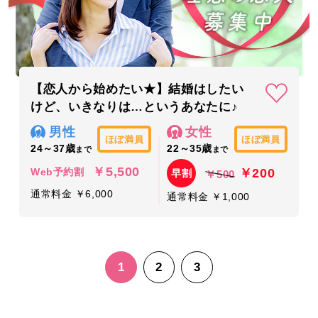
【恋人から始めたい★】結婚はしたい
けど、いきなりは…というあなたに♪
男性
女性
ほぼ満員
ほぼ満員
24～37歳
22～35歳
まで
まで
￥5,500
￥200
Web予約割
早割
￥500
通常料金 ￥6,000
通常料金 ￥1,000
1
2
3