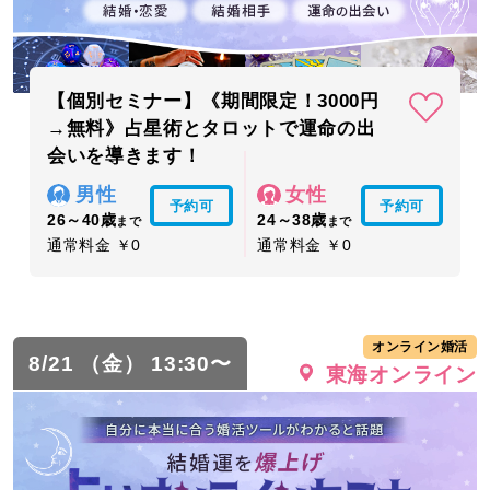
【個別セミナー】《期間限定！3000円
→無料》占星術とタロットで運命の出
会いを導きます！
男性
女性
予約可
予約可
26～40歳
24～38歳
まで
まで
通常料金 ￥0
通常料金 ￥0
オンライン婚活
8/21 （金） 13:30〜
東海オンライン