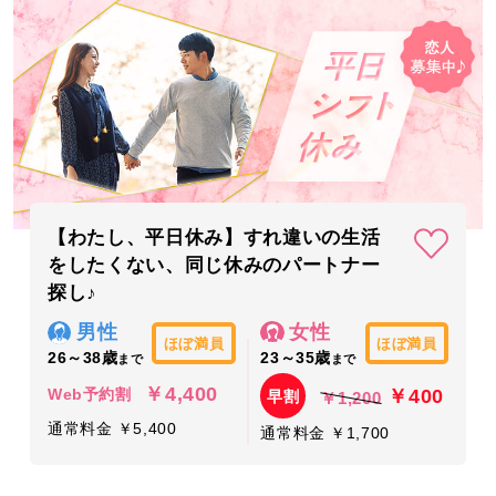
【わたし、平日休み】すれ違いの生活
をしたくない、同じ休みのパートナー
探し♪
男性
女性
ほぼ満員
ほぼ満員
26～38歳
23～35歳
まで
まで
￥4,400
￥400
Web予約割
早割
￥1,200
通常料金 ￥5,400
通常料金 ￥1,700