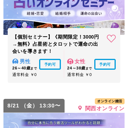
【個別セミナー】《期間限定！3000円
→無料》占星術とタロットで運命の出
会いを導きます！
男性
女性
予約可
予約可
26～40歳
24～38歳
まで
まで
通常料金 ￥0
通常料金 ￥0
オンライン婚活
8/21 （金） 13:30〜
関西オンライン