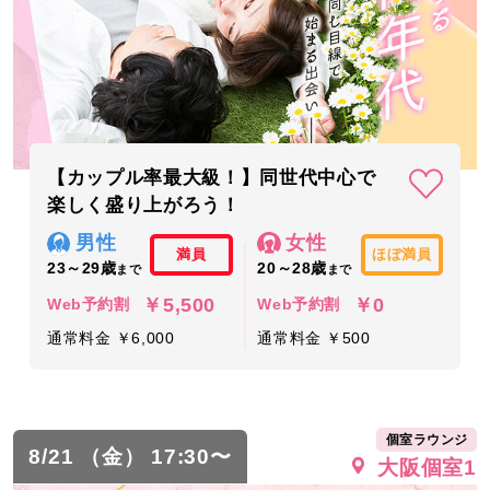
【カップル率最大級！】同世代中心で
楽しく盛り上がろう！
男性
女性
満員
ほぼ満員
23～29歳
20～28歳
まで
まで
￥5,500
￥0
Web予約割
Web予約割
通常料金 ￥6,000
通常料金 ￥500
個室ラウンジ
8/21 （金） 17:30〜
大阪個室1