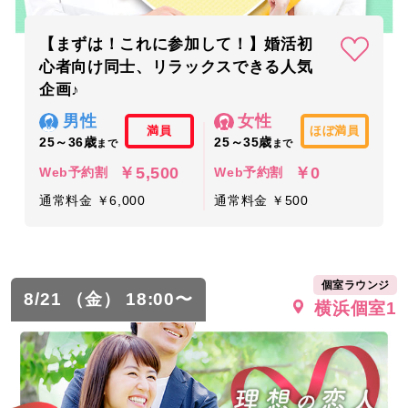
【まずは！これに参加して！】婚活初
心者向け同士、リラックスできる人気
企画♪
男性
女性
満員
ほぼ満員
25～36歳
25～35歳
まで
まで
￥5,500
￥0
Web予約割
Web予約割
通常料金 ￥6,000
通常料金 ￥500
個室ラウンジ
8/21 （金） 18:00〜
横浜個室1