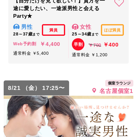
【自分だけを見て欲しい！】貴方を一
途に愛したい、一途派男性と会える
Party★
男性
女性
満員
ほぼ満員
28～37歳
25～34歳
まで
まで
￥4,400
￥400
Web予約割
早割
￥700
通常料金 ￥5,400
通常料金 ￥1,200
個室ラウンジ
8/21 （金） 17:25〜
名古屋個室1