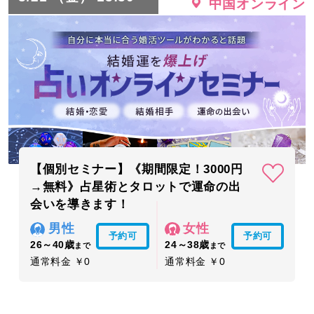
中国オンライン
【個別セミナー】《期間限定！3000円
→無料》占星術とタロットで運命の出
会いを導きます！
男性
女性
予約可
予約可
26～40歳
24～38歳
まで
まで
通常料金 ￥0
通常料金 ￥0