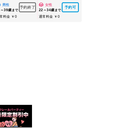
男性
女性
予約終了
予約可
4～39歳
22～34歳
まで
まで
常料金 ￥0
通常料金 ￥0