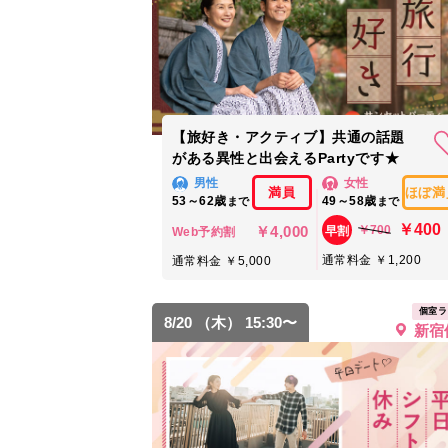
【旅好き・アクティブ】共通の話題
がある異性と出会えるPartyです★
男性
女性
満員
ほぼ満
53～62歳
49～58歳
まで
まで
￥400
￥4,000
￥700
早割
Web予約割
通常料金 ￥1,200
通常料金 ￥5,000
個室ラ
8/20 （木） 15:30〜
新宿