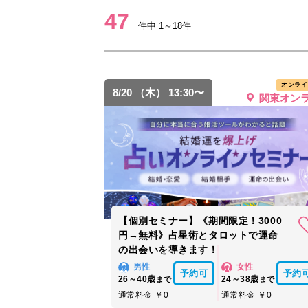
47
件中 1～18件
オンライ
8/20 （木） 13:30〜
関東オン
【個別セミナー】《期間限定！3000
円→無料》占星術とタロットで運命
の出会いを導きます！
男性
女性
予約可
予約
26～40歳
24～38歳
まで
まで
通常料金 ￥0
通常料金 ￥0