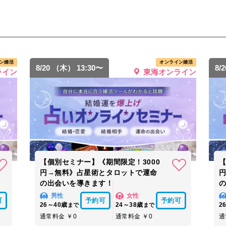
ン婚活
オンライン婚活
8/20 （木） 13:30〜
8/
ライン
東海オンライン
【個別セミナー】《期間限定！3000
【
円→無料》占星術とタロットで運命
の出会いを導きます！
男性
女性
可
予約可
予約可
26～40歳
24～38歳
2
まで
まで
通常料金 ￥0
通常料金 ￥0
通