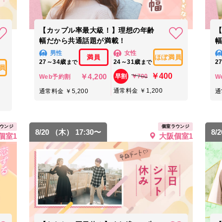
【カップル率最大級！】理想の年齢
幅だから共通話題が満載！
男性
女性
満員
ほぼ満員
27～34歳
24～31歳
2
まで
まで
員
￥400
￥4,200
￥700
早割
Web予約割
W
通常料金 ￥1,200
通常料金 ￥5,200
通
ウンジ
個室ラウンジ
8/20 （木） 17:30〜
8/
個室1
大阪個室1