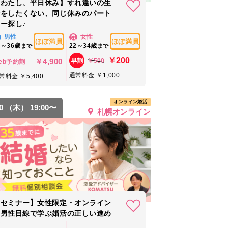
【わたし、平日休み】すれ違いの生
活をしたくない、同じ休みのパート
ー探し♪
男性
女性
ほぼ満員
ほぼ満員
4～36歳
22～34歳
まで
まで
￥200
￥4,900
￥500
早割
eb予約割
通常料金 ￥1,000
常料金 ￥5,400
オンライン婚活
20 （木） 19:00〜
札幌オンライン
【セミナー】女性限定・オンライン
｜男性目線で学ぶ婚活の正しい進め
方