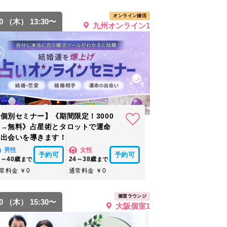
オンライン婚活
20 （木） 13:30〜
九州オンライン1
個別セミナー】《期間限定！3000
円→無料》占星術とタロットで運命
の出会いを導きます！
男性
女性
予約可
予約可
6～40歳
24～38歳
まで
まで
常料金 ￥0
通常料金 ￥0
個室ラウンジ
20 （木） 15:30〜
大阪個室1