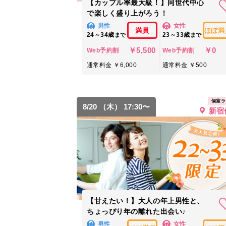
【カップル率最大級！】同世代中心
で楽しく盛り上がろう！
男性
女性
満員
ほぼ満
24～34歳
23～33歳
まで
まで
￥5,500
￥0
Web予約割
Web予約割
通常料金 ￥6,000
通常料金 ￥500
個室ラ
8/20 （木） 17:30〜
新宿
【甘えたい！】大人の年上男性と、
ちょっぴり年の離れた出会い♪
男性
女性