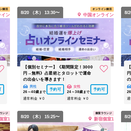
ン婚活
オンライン婚活
8/20 （木） 13:30〜
8/
ライン
中国オンライン
【個別セミナー】《期間限定！3000
【
円→無料》占星術とタロットで運命
の出会いを導きます！
男性
女性
可
予約可
予約可
26～40歳
24～38歳
2
まで
まで
通常料金 ￥0
通常料金 ￥0
通
ウンジ
個室ラウンジ
8/20 （木） 15:25〜
8/
個室1
新宿個室1