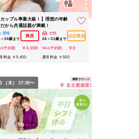
【カップル率最大級！】理想の年齢
幅だから共通話題が満載！
男性
女性
満員
ほぼ満員
7～34歳
24～31歳
まで
まで
￥4,900
￥0
eb予約割
Web予約割
常料金 ￥5,400
通常料金 ￥500
個室ラウンジ
20 （木） 17:30〜
名古屋個室1