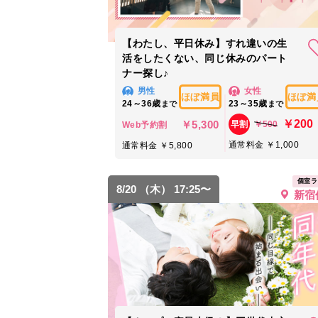
【わたし、平日休み】すれ違いの生
活をしたくない、同じ休みのパート
ナー探し♪
男性
女性
ほぼ満員
ほぼ満
24～36歳
23～35歳
まで
まで
￥200
￥5,300
￥500
早割
Web予約割
通常料金 ￥1,000
通常料金 ￥5,800
個室ラ
8/20 （木） 17:25〜
新宿