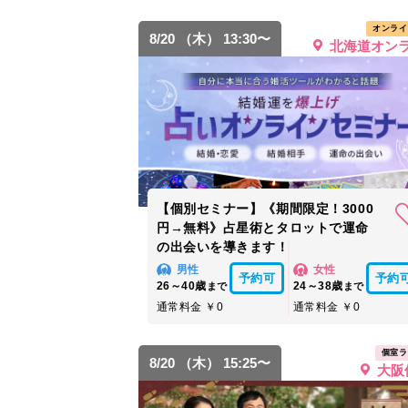
オンライ
8/20 （木） 13:30〜
北海道オン
【個別セミナー】《期間限定！3000
円→無料》占星術とタロットで運命
の出会いを導きます！
男性
女性
予約可
予約
26～40歳
24～38歳
まで
まで
通常料金 ￥0
通常料金 ￥0
個室ラ
8/20 （木） 15:25〜
大阪