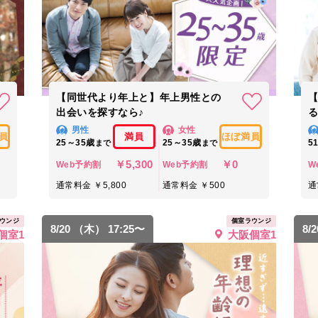
【同世代より年上と】年上男性との
【
出会いを探すなら♪
男性
女性
員
満員
ほぼ満員
25～35歳
25～35歳
5
まで
まで
￥5,300
￥0
Web予約割
Web予約割
W
通常料金 ￥5,800
通常料金 ￥500
通
ウンジ
個室ラウンジ
8/20 （木） 17:25〜
8/
個室1
大阪個室1