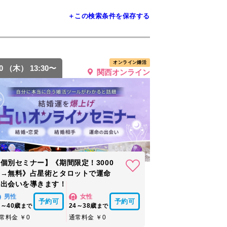
＋この検索条件を保存する
オンライン婚活
20 （木） 13:30〜
関西オンライン
個別セミナー】《期間限定！3000
円→無料》占星術とタロットで運命
の出会いを導きます！
男性
女性
予約可
予約可
6～40歳
24～38歳
まで
まで
常料金 ￥0
通常料金 ￥0