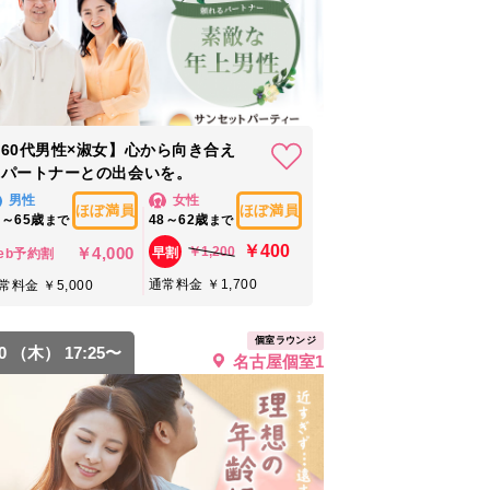
60代男性×淑女】心から向き合え
るパートナーとの出会いを。
男性
女性
ほぼ満員
ほぼ満員
1～65歳
48～62歳
まで
まで
￥400
￥4,000
￥1,200
早割
eb予約割
通常料金 ￥1,700
常料金 ￥5,000
個室ラウンジ
20 （木） 17:25〜
名古屋個室1