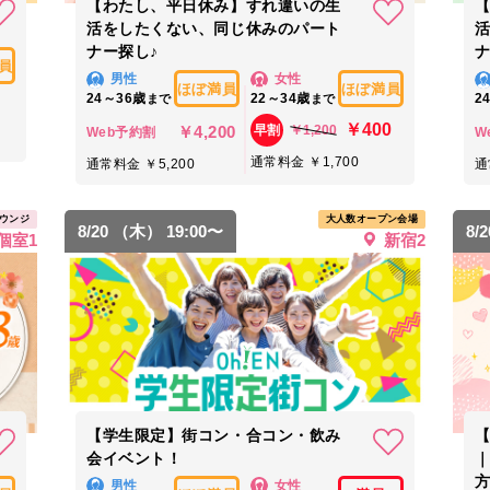
【わたし、平日休み】すれ違いの生
活をしたくない、同じ休みのパート
ナー探し♪
ナ
員
男性
女性
ほぼ満員
ほぼ満員
24～36歳
22～34歳
2
まで
まで
￥400
￥4,200
￥1,200
早割
Web予約割
W
通常料金 ￥1,700
通常料金 ￥5,200
通
ウンジ
大人数オープン会場
8/20 （木） 19:00〜
8/
個室1
新宿2
【学生限定】街コン・合コン・飲み
会イベント！
男性
女性