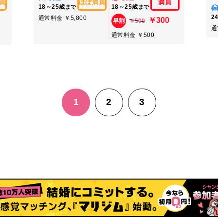
員
ほぼ満員
満員
18～25歳
18～25歳
まで
まで
2
通常料金 ￥5,800
￥300
￥500
早割
通
通常料金 ￥500
1
2
3