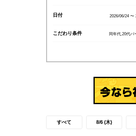
日付
2026/06/24 〜 
こだわり
条件
同年代,20代
すべて
8/6 (木)