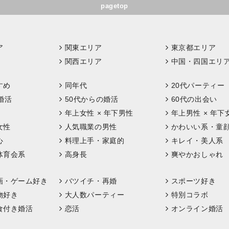
pagetop
ア
関東エリア
東京都エリア
関西エリア
中国・四国エリ
すめ
同年代
20代パーティー
婚活
50代からの婚活
60代の出会い
年上女性 × 年下男性
年上男性 × 年下
女性
人気職業の男性
かわいい系・童
心
料理上手・家庭的
キレイ・美人系
体育会系
高身長
爽やかおしゃれ
画・ゲーム好き
バツイチ・再婚
スポーツ好き
物好き
大人数パーティー
特別コラボ
食付き婚活
恋活
オンライン婚活