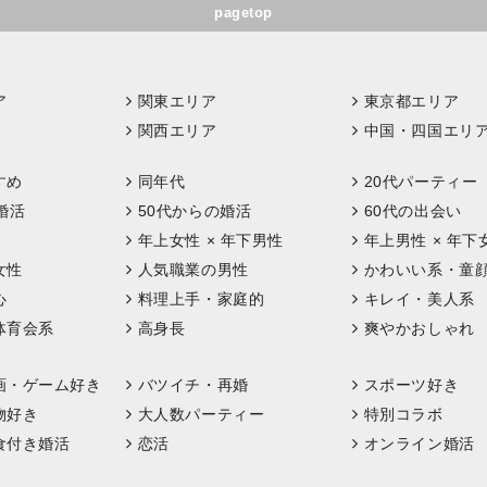
pagetop
ア
関東エリア
東京都エリア
関西エリア
中国・四国エリ
すめ
同年代
20代パーティー
婚活
50代からの婚活
60代の出会い
年上女性 × 年下男性
年上男性 × 年下
女性
人気職業の男性
かわいい系・童
心
料理上手・家庭的
キレイ・美人系
体育会系
高身長
爽やかおしゃれ
画・ゲーム好き
バツイチ・再婚
スポーツ好き
物好き
大人数パーティー
特別コラボ
食付き婚活
恋活
オンライン婚活