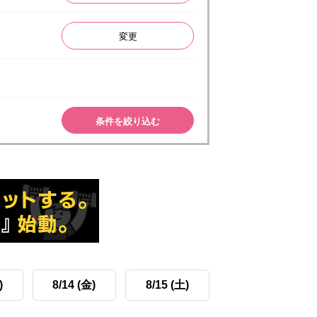
変更
条件を絞り込む
)
8/14 (金)
8/15 (土)