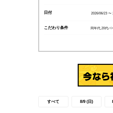
日付
2026/06/23 〜 
こだわり
条件
同年代,20代
すべて
8/9 (日)