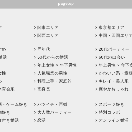
pagetop
ア
関東エリア
東京都エリア
関西エリア
中国・四国エリ
すめ
同年代
20代パーティー
婚活
50代からの婚活
60代の出会い
年上女性 × 年下男性
年上男性 × 年下
女性
人気職業の男性
かわいい系・童
心
料理上手・家庭的
キレイ・美人系
体育会系
高身長
爽やかおしゃれ
画・ゲーム好き
バツイチ・再婚
スポーツ好き
物好き
大人数パーティー
特別コラボ
食付き婚活
恋活
オンライン婚活