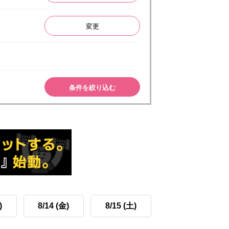
変更
条件を絞り込む
)
8/14 (金)
8/15 (土)