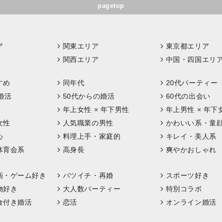
pagetop
ア
関東エリア
東京都エリア
関西エリア
中国・四国エリ
すめ
同年代
20代パーティー
婚活
50代からの婚活
60代の出会い
年上女性 × 年下男性
年上男性 × 年下
女性
人気職業の男性
かわいい系・童
心
料理上手・家庭的
キレイ・美人系
体育会系
高身長
爽やかおしゃれ
画・ゲーム好き
バツイチ・再婚
スポーツ好き
物好き
大人数パーティー
特別コラボ
食付き婚活
恋活
オンライン婚活