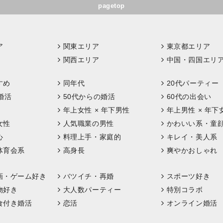
pagetop
ア
関東エリア
東京都エリア
関西エリア
中国・四国エリ
すめ
同年代
20代パーティー
婚活
50代からの婚活
60代の出会い
年上女性 × 年下男性
年上男性 × 年下
女性
人気職業の男性
かわいい系・童
心
料理上手・家庭的
キレイ・美人系
体育会系
高身長
爽やかおしゃれ
画・ゲーム好き
バツイチ・再婚
スポーツ好き
物好き
大人数パーティー
特別コラボ
食付き婚活
恋活
オンライン婚活