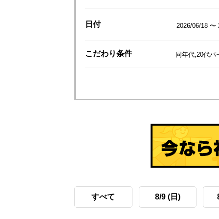
日付
2026/06/18 〜 
こだわり
条件
同年代,20代
すべて
8/9 (日)