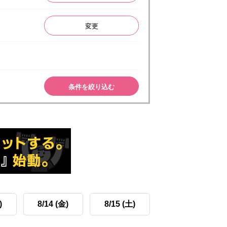
変更
条件を絞り込む
)
8/14 (金)
8/15 (土)