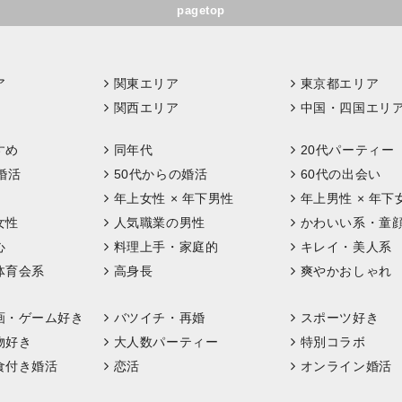
pagetop
ア
関東エリア
東京都エリア
関西エリア
中国・四国エリ
すめ
同年代
20代パーティー
婚活
50代からの婚活
60代の出会い
年上女性 × 年下男性
年上男性 × 年下
女性
人気職業の男性
かわいい系・童
心
料理上手・家庭的
キレイ・美人系
体育会系
高身長
爽やかおしゃれ
画・ゲーム好き
バツイチ・再婚
スポーツ好き
物好き
大人数パーティー
特別コラボ
食付き婚活
恋活
オンライン婚活