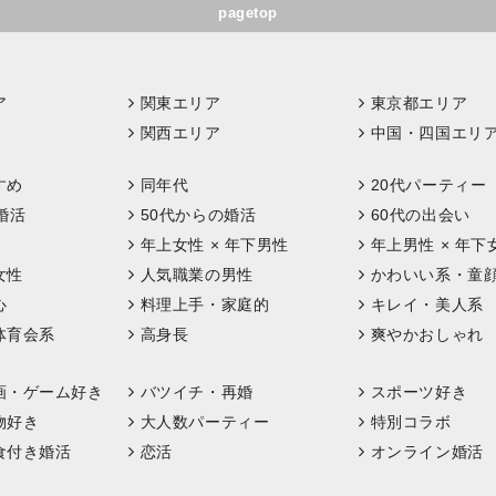
pagetop
ア
関東エリア
東京都エリア
関西エリア
中国・四国エリ
すめ
同年代
20代パーティー
婚活
50代からの婚活
60代の出会い
年上女性 × 年下男性
年上男性 × 年下
女性
人気職業の男性
かわいい系・童
心
料理上手・家庭的
キレイ・美人系
体育会系
高身長
爽やかおしゃれ
画・ゲーム好き
バツイチ・再婚
スポーツ好き
物好き
大人数パーティー
特別コラボ
食付き婚活
恋活
オンライン婚活