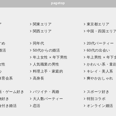
pagetop
ア
関東エリア
東京都エリア
関西エリア
中国・四国エリ
すめ
同年代
20代パーティー
婚活
50代からの婚活
60代の出会い
年上女性 × 年下男性
年上男性 × 年下
女性
人気職業の男性
かわいい系・童
心
料理上手・家庭的
キレイ・美人系
体育会系
高身長
爽やかおしゃれ
画・ゲーム好き
バツイチ・再婚
スポーツ好き
物好き
大人数パーティー
特別コラボ
食付き婚活
恋活
オンライン婚活