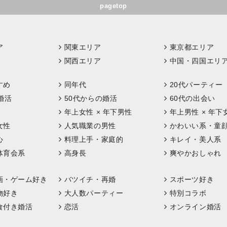
pagetop
ア
関東エリア
東京都エリア
関西エリア
中国・四国エリ
すめ
同年代
20代パーティー
婚活
50代からの婚活
60代の出会い
年上女性 × 年下男性
年上男性 × 年下
女性
人気職業の男性
かわいい系・童
心
料理上手・家庭的
キレイ・美人系
体育会系
高身長
爽やかおしゃれ
画・ゲーム好き
バツイチ・再婚
スポーツ好き
物好き
大人数パーティー
特別コラボ
食付き婚活
恋活
オンライン婚活