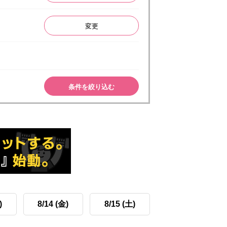
変更
条件を絞り込む
)
8/14 (金)
8/15 (土)