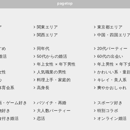
pagetop
ア
関東エリア
東京都エリア
関西エリア
中国・四国エリ
すめ
同年代
20代パーティー
婚活
50代からの婚活
60代の出会い
年上女性 × 年下男性
年上男性 × 年下
女性
人気職業の男性
かわいい系・童
心
料理上手・家庭的
キレイ・美人系
体育会系
高身長
爽やかおしゃれ
画・ゲーム好き
バツイチ・再婚
スポーツ好き
物好き
大人数パーティー
特別コラボ
食付き婚活
恋活
オンライン婚活