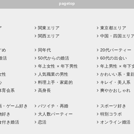
pagetop
ア
関東エリア
東京都エリア
関西エリア
中国・四国エリ
すめ
同年代
20代パーティー
婚活
50代からの婚活
60代の出会い
年上女性 × 年下男性
年上男性 × 年下
女性
人気職業の男性
かわいい系・童
心
料理上手・家庭的
キレイ・美人系
体育会系
高身長
爽やかおしゃれ
画・ゲーム好き
バツイチ・再婚
スポーツ好き
物好き
大人数パーティー
特別コラボ
食付き婚活
恋活
オンライン婚活