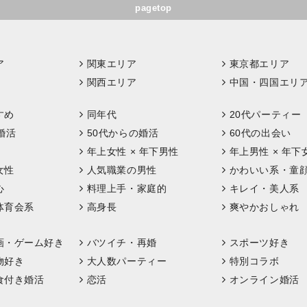
pagetop
ア
関東エリア
東京都エリア
関西エリア
中国・四国エリ
すめ
同年代
20代パーティー
婚活
50代からの婚活
60代の出会い
年上女性 × 年下男性
年上男性 × 年下
女性
人気職業の男性
かわいい系・童
心
料理上手・家庭的
キレイ・美人系
体育会系
高身長
爽やかおしゃれ
画・ゲーム好き
バツイチ・再婚
スポーツ好き
物好き
大人数パーティー
特別コラボ
食付き婚活
恋活
オンライン婚活