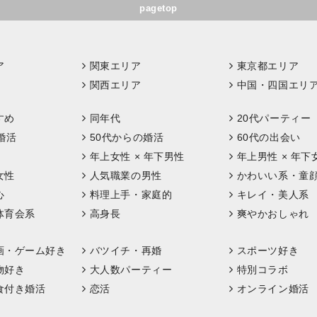
pagetop
ア
関東エリア
東京都エリア
関西エリア
中国・四国エリ
すめ
同年代
20代パーティー
婚活
50代からの婚活
60代の出会い
年上女性 × 年下男性
年上男性 × 年下
女性
人気職業の男性
かわいい系・童
心
料理上手・家庭的
キレイ・美人系
体育会系
高身長
爽やかおしゃれ
画・ゲーム好き
バツイチ・再婚
スポーツ好き
物好き
大人数パーティー
特別コラボ
食付き婚活
恋活
オンライン婚活