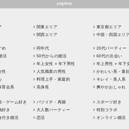
pagetop
ア
関東エリア
東京都エリア
関西エリア
中国・四国エリ
すめ
同年代
20代パーティー
婚活
50代からの婚活
60代の出会い
年上女性 × 年下男性
年上男性 × 年下
女性
人気職業の男性
かわいい系・童
心
料理上手・家庭的
キレイ・美人系
体育会系
高身長
爽やかおしゃれ
画・ゲーム好き
バツイチ・再婚
スポーツ好き
物好き
大人数パーティー
特別コラボ
食付き婚活
恋活
オンライン婚活