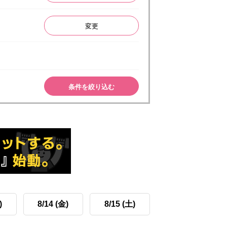
変更
条件を絞り込む
)
8/14 (金)
8/15 (土)