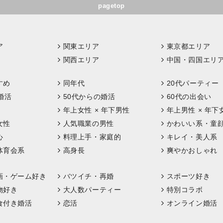
pagetop
ア
関東エリア
東京都エリア
関西エリア
中国・四国エリ
すめ
同年代
20代パーティー
婚活
50代からの婚活
60代の出会い
年上女性 × 年下男性
年上男性 × 年下
女性
人気職業の男性
かわいい系・童
心
料理上手・家庭的
キレイ・美人系
体育会系
高身長
爽やかおしゃれ
画・ゲーム好き
バツイチ・再婚
スポーツ好き
物好き
大人数パーティー
特別コラボ
食付き婚活
恋活
オンライン婚活