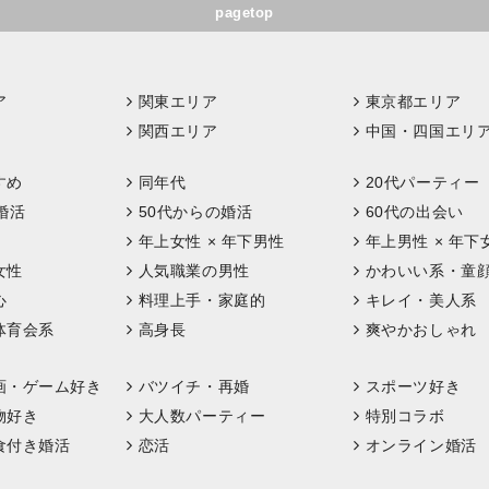
pagetop
ア
関東エリア
東京都エリア
関西エリア
中国・四国エリ
すめ
同年代
20代パーティー
婚活
50代からの婚活
60代の出会い
年上女性 × 年下男性
年上男性 × 年下
女性
人気職業の男性
かわいい系・童
心
料理上手・家庭的
キレイ・美人系
体育会系
高身長
爽やかおしゃれ
画・ゲーム好き
バツイチ・再婚
スポーツ好き
物好き
大人数パーティー
特別コラボ
食付き婚活
恋活
オンライン婚活