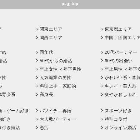
pagetop
ア
関東エリア
東京都エリア
関西エリア
中国・四国エリ
すめ
同年代
20代パーティー
婚活
50代からの婚活
60代の出会い
年上女性 × 年下男性
年上男性 × 年下
女性
人気職業の男性
かわいい系・童
心
料理上手・家庭的
キレイ・美人系
体育会系
高身長
爽やかおしゃれ
画・ゲーム好き
バツイチ・再婚
スポーツ好き
物好き
大人数パーティー
特別コラボ
食付き婚活
恋活
オンライン婚活