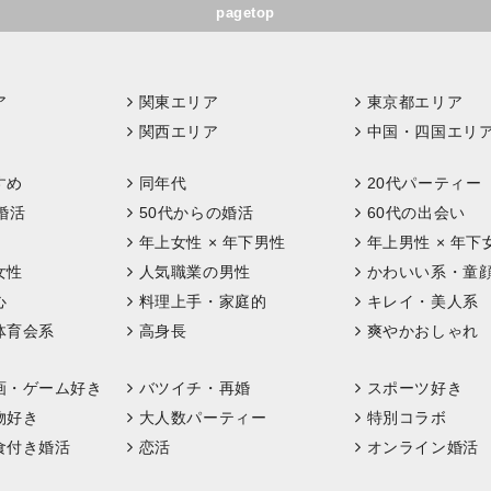
pagetop
ア
関東エリア
東京都エリア
関西エリア
中国・四国エリ
すめ
同年代
20代パーティー
婚活
50代からの婚活
60代の出会い
年上女性 × 年下男性
年上男性 × 年下
女性
人気職業の男性
かわいい系・童
心
料理上手・家庭的
キレイ・美人系
体育会系
高身長
爽やかおしゃれ
画・ゲーム好き
バツイチ・再婚
スポーツ好き
物好き
大人数パーティー
特別コラボ
食付き婚活
恋活
オンライン婚活