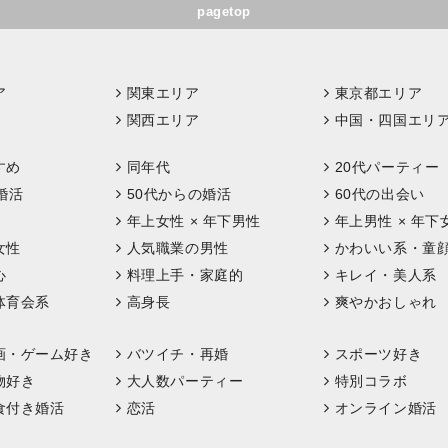
pagetop
ア
関東エリア
東京都エリア
関西エリア
中国・四国エリ
すめ
同年代
20代パーティー
婚活
50代からの婚活
60代の出会い
年上女性 × 年下男性
年上男性 × 年下
女性
人気職業の男性
かわいい系・童
心
料理上手・家庭的
キレイ・美人系
体育会系
高身長
爽やかおしゃれ
画・ゲーム好き
バツイチ・再婚
スポーツ好き
物好き
大人数パーティー
特別コラボ
食付き婚活
恋活
オンライン婚活