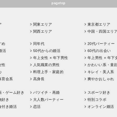
pagetop
ア
関東エリア
東京都エリア
関西エリア
中国・四国エリ
すめ
同年代
20代パーティー
婚活
50代からの婚活
60代の出会い
年上女性 × 年下男性
年上男性 × 年下
女性
人気職業の男性
かわいい系・童
心
料理上手・家庭的
キレイ・美人系
体育会系
高身長
爽やかおしゃれ
画・ゲーム好き
バツイチ・再婚
スポーツ好き
物好き
大人数パーティー
特別コラボ
食付き婚活
恋活
オンライン婚活