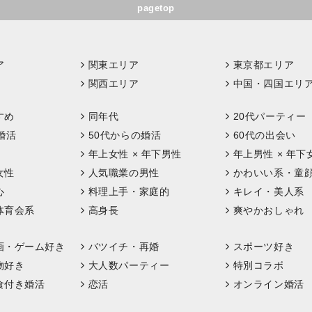
pagetop
ア
関東エリア
東京都エリア
関西エリア
中国・四国エリ
すめ
同年代
20代パーティー
婚活
50代からの婚活
60代の出会い
年上女性 × 年下男性
年上男性 × 年下
女性
人気職業の男性
かわいい系・童
心
料理上手・家庭的
キレイ・美人系
体育会系
高身長
爽やかおしゃれ
画・ゲーム好き
バツイチ・再婚
スポーツ好き
物好き
大人数パーティー
特別コラボ
食付き婚活
恋活
オンライン婚活