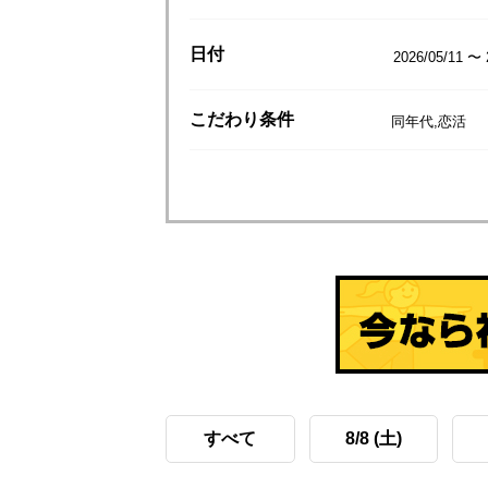
日付
2026/05/11 〜 
こだわり
条件
同年代,恋活
すべて
8/8 (土)