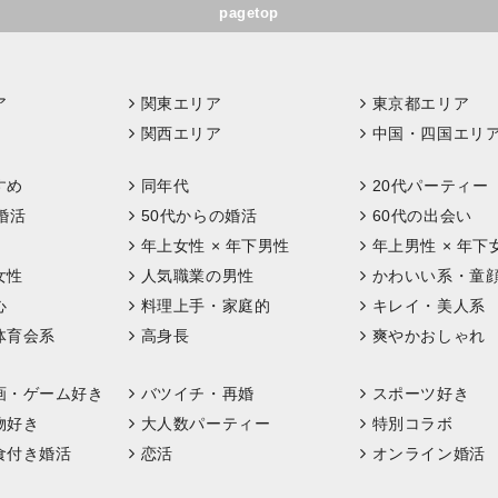
pagetop
ア
関東エリア
東京都エリア
関西エリア
中国・四国エリ
すめ
同年代
20代パーティー
婚活
50代からの婚活
60代の出会い
年上女性 × 年下男性
年上男性 × 年下
女性
人気職業の男性
かわいい系・童
心
料理上手・家庭的
キレイ・美人系
体育会系
高身長
爽やかおしゃれ
画・ゲーム好き
バツイチ・再婚
スポーツ好き
物好き
大人数パーティー
特別コラボ
食付き婚活
恋活
オンライン婚活