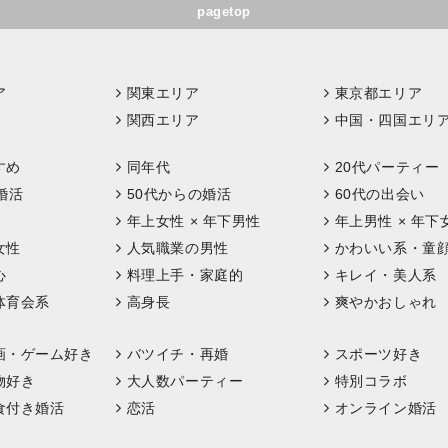
pagetop
ア
関東エリア
東京都エリア
関西エリア
中国・四国エリ
すめ
同年代
20代パーティー
婚活
50代からの婚活
60代の出会い
年上女性 × 年下男性
年上男性 × 年下
女性
人気職業の男性
かわいい系・童
心
料理上手・家庭的
キレイ・美人系
体育会系
高身長
爽やかおしゃれ
画・ゲーム好き
バツイチ・再婚
スポーツ好き
物好き
大人数パーティー
特別コラボ
食付き婚活
恋活
オンライン婚活