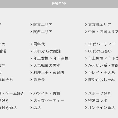
pagetop
ア
関東エリア
東京都エリア
関西エリア
中国・四国エリ
すめ
同年代
20代パーティー
婚活
50代からの婚活
60代の出会い
年上女性 × 年下男性
年上男性 × 年下
女性
人気職業の男性
かわいい系・童
心
料理上手・家庭的
キレイ・美人系
体育会系
高身長
爽やかおしゃれ
画・ゲーム好き
バツイチ・再婚
スポーツ好き
物好き
大人数パーティー
特別コラボ
食付き婚活
恋活
オンライン婚活