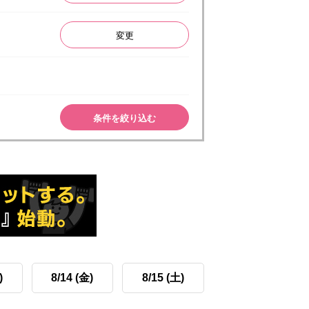
変更
条件を絞り込む
)
8/14 (金)
8/15 (土)