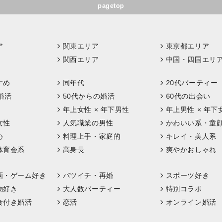
pagetop
ア
関東エリア
東京都エリア
関西エリア
中国・四国エリ
すめ
同年代
20代パーティー
婚活
50代からの婚活
60代の出会い
年上女性 × 年下男性
年上男性 × 年下
女性
人気職業の男性
かわいい系・童
心
料理上手・家庭的
キレイ・美人系
体育会系
高身長
爽やかおしゃれ
画・ゲーム好き
バツイチ・再婚
スポーツ好き
物好き
大人数パーティー
特別コラボ
食付き婚活
恋活
オンライン婚活