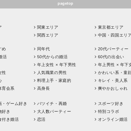
pagetop
ア
関東エリア
東京都エリア
関西エリア
中国・四国エリ
すめ
同年代
20代パーティー
婚活
50代からの婚活
60代の出会い
年上女性 × 年下男性
年上男性 × 年下
女性
人気職業の男性
かわいい系・童
心
料理上手・家庭的
キレイ・美人系
体育会系
高身長
爽やかおしゃれ
画・ゲーム好き
バツイチ・再婚
スポーツ好き
物好き
大人数パーティー
特別コラボ
食付き婚活
恋活
オンライン婚活