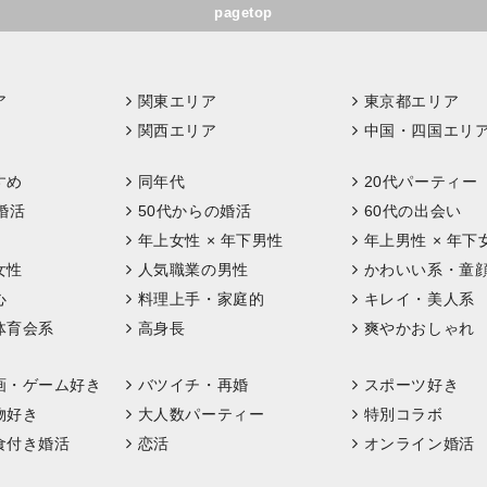
pagetop
ア
関東エリア
東京都エリア
関西エリア
中国・四国エリ
すめ
同年代
20代パーティー
婚活
50代からの婚活
60代の出会い
年上女性 × 年下男性
年上男性 × 年下
女性
人気職業の男性
かわいい系・童
心
料理上手・家庭的
キレイ・美人系
体育会系
高身長
爽やかおしゃれ
画・ゲーム好き
バツイチ・再婚
スポーツ好き
物好き
大人数パーティー
特別コラボ
食付き婚活
恋活
オンライン婚活